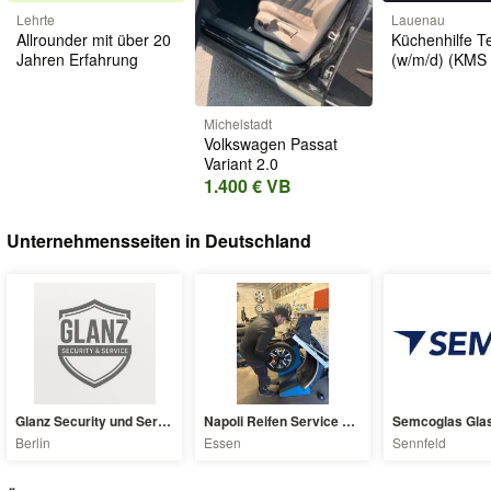
Lehrte
Lauenau
Allrounder mit über 20
Küchenhilfe Tei
Jahren Erfahrung
(w/m/d) (KMS 
Michelstadt
Volkswagen Passat
Variant 2.0
1.400 € VB
Unternehmensseiten in Deutschland
Glanz Security und Service
Napoli Reifen Service Essen
Berlin
Essen
Sennfeld