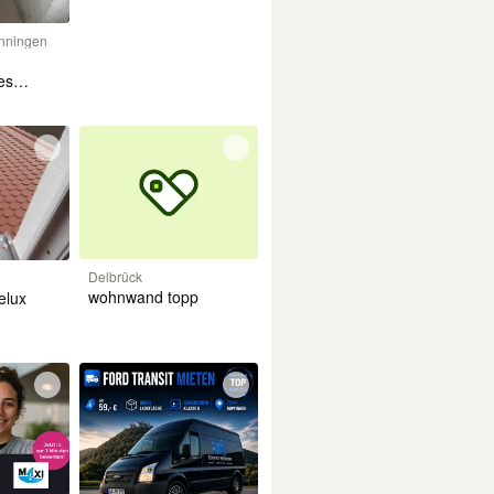
nningen
es
r
Delbrück
wohnwand topp
elux
inbau
ustausch