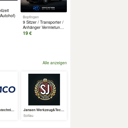
lzeit
Autohof)
Bopfingen
9 Sitzer / Transporter /
Anhänger Vermietung
- RB Service Network
19 €
Alle anzeigen
Semcoglas Glastechnik GmbH
Jansen Werkzeug&Technik Store 24/7
Soltau