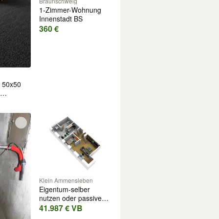
Braunschweig
1-Zimmer-Wohnung
Innenstadt BS
360 €
n 50x50
elvlies |
ck | ab
Klein Ammensleben
Eigentum-selber
nutzen oder passives
Einkommen
41.987 € VB
generieren -jetzt!