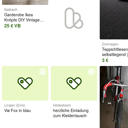
Nalbach
Garderobe Ikea
Knöpfe DIY Vintage
Retro pop Design PS
25 € VB
Wand
Dormagen
Teppichfliese
selbstliegend |
Anthrazit | Nad
3 €
nur 2,70 €/Stü
Lager
Lingen (Ems)
Hildesheim
Vw Fox in blau
herzliche Einladung
zum Kleidertausch