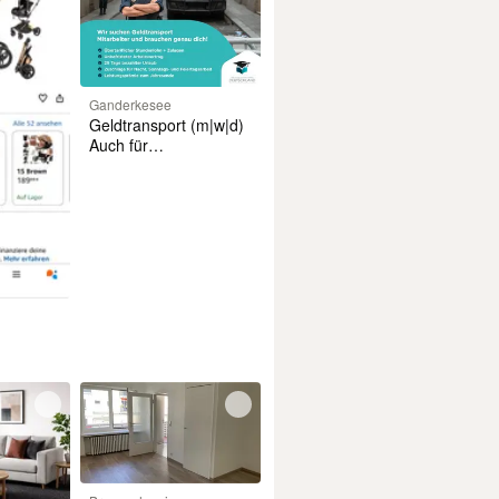
Ganderkesee
Geldtransport (m|w|d)
Auch für
Quereinsteiger**|Ganderkesee