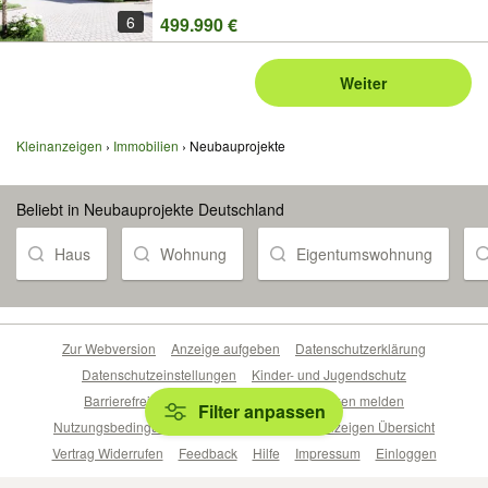
6
499.990 €
Weiter
Kleinanzeigen
Immobilien
Neubauprojekte
Beliebt in Neubauprojekte Deutschland
Haus
Wohnung
Eigentumswohnung
Zur Webversion
Anzeige aufgeben
Datenschutzerklärung
Datenschutzeinstellungen
Kinder- und Jugendschutz
Barrierefreiheitserklärung
Sicherheitslücken melden
Filter anpassen
Nutzungsbedingungen
Beliebte Suchen
Anzeigen Übersicht
Vertrag Widerrufen
Feedback
Hilfe
Impressum
Einloggen