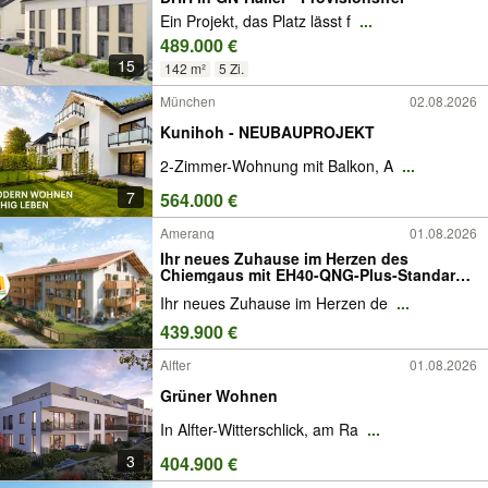
Ein Projekt, das Platz lässt f
...
489.000 €
15
142 m²
5 Zi.
München
02.08.2026
Kunihoh - NEUBAUPROJEKT
2-Zimmer-Wohnung mit Balkon, A
...
7
564.000 €
Amerang
01.08.2026
Ihr neues Zuhause im Herzen des
Chiemgaus mit EH40-QNG-Plus-Standard
für besonders nachhaltige Gebäude,
Ihr neues Zuhause im Herzen de
...
doppelter Abschreibung und KfW-
Förderung
439.900 €
Alfter
01.08.2026
Grüner Wohnen
In Alfter-Witterschlick, am Ra
...
3
404.900 €