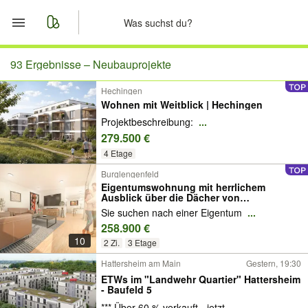
Start
93 Ergebnisse –
Neubauprojekte
Hechingen
Merkliste
Wohnen mit Weitblick | Hechingen
Projektbeschreibung:
...
Nachrichten
279.500 €
4 Etage
Anzeige aufgeben
Burglengenfeld
Eigentumswohnung mit herrlichem
Ausblick über die Dächer von
Burglengenfeld
Sie suchen nach einer Eigentum
...
258.900 €
10
2 Zi.
3 Etage
Hattersheim am Main
Gestern, 19:30
ETWs im "Landwehr Quartier" Hattersheim
- Baufeld 5
*** Über 60 % verkauft - jetzt
...