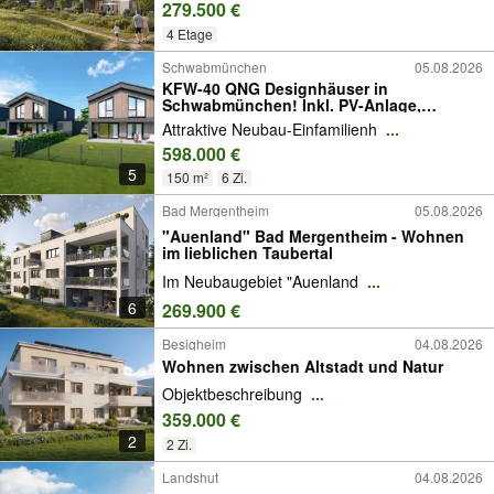
279.500 €
4 Etage
Schwabmünchen
05.08.2026
KFW-40 QNG Designhäuser in
Schwabmünchen! Inkl. PV-Anlage,
Batteriespeicher und Außenanlagen!
Attraktive Neubau-Einfamilienh
...
598.000 €
5
150 m²
6 Zi.
Bad Mergentheim
05.08.2026
"Auenland" Bad Mergentheim - Wohnen
im lieblichen Taubertal
Im Neubaugebiet "Auenland
...
6
269.900 €
Besigheim
04.08.2026
Wohnen zwischen Altstadt und Natur
Objektbeschreibung
...
359.000 €
2
2 Zi.
Landshut
04.08.2026