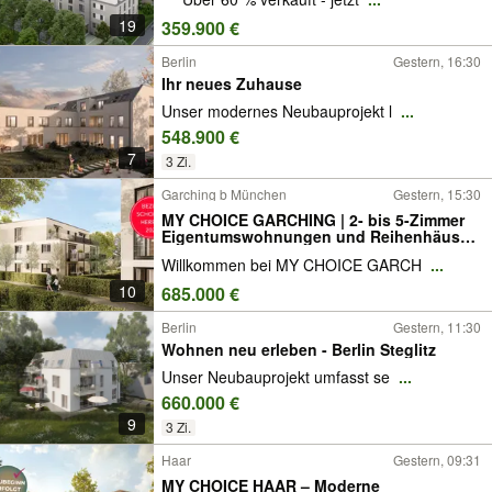
19
359.900 €
Berlin
Gestern, 16:30
Ihr neues Zuhause
Unser modernes Neubauprojekt l
...
548.900 €
7
3 Zi.
Garching b München
Gestern, 15:30
MY CHOICE GARCHING | 2- bis 5-Zimmer
Eigentumswohnungen und Reihenhäuser
in Garching bei München
Willkommen bei MY CHOICE GARCH
...
10
685.000 €
Berlin
Gestern, 11:30
Wohnen neu erleben - Berlin Steglitz
Unser Neubauprojekt umfasst se
...
660.000 €
9
3 Zi.
Haar
Gestern, 09:31
MY CHOICE HAAR – Moderne