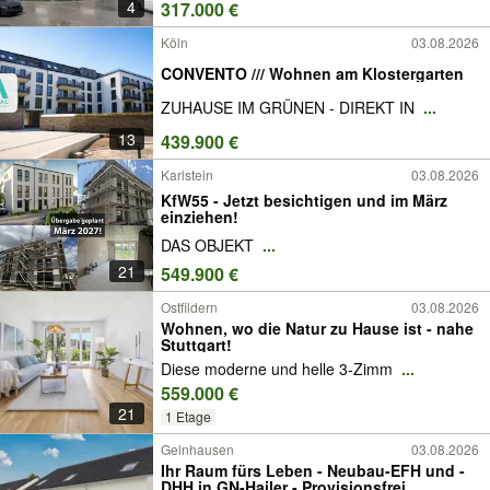
4
317.000 €
Köln
03.08.2026
CONVENTO /// Wohnen am Klostergarten
ZUHAUSE IM GRÜNEN - DIREKT IN
...
13
439.900 €
Karlstein
03.08.2026
KfW55 - Jetzt besichtigen und im März
einziehen!
DAS OBJEKT
...
21
549.900 €
Ostfildern
03.08.2026
Wohnen, wo die Natur zu Hause ist - nahe
Stuttgart!
Diese moderne und helle 3-Zimm
...
559.000 €
21
1 Etage
Gelnhausen
03.08.2026
Ihr Raum fürs Leben - Neubau-EFH und -
DHH in GN-Hailer - Provisionsfrei