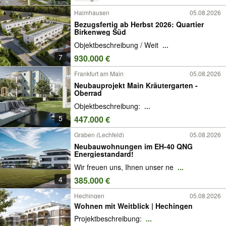
Haimhausen
05.08.2026
Bezugsfertig ab Herbst 2026: Quartier
Birkenweg Süd
Objektbeschreibung / Weit
...
7
930.000 €
Frankfurt am Main
05.08.2026
Neubauprojekt Main Kräutergarten -
Oberrad
Objektbeschreibung:
...
5
447.000 €
Graben (Lechfeld)
05.08.2026
Neubauwohnungen im EH-40 QNG
Energiestandard!
Wir freuen uns, Ihnen unser ne
...
4
385.000 €
Hechingen
05.08.2026
Wohnen mit Weitblick | Hechingen
Projektbeschreibung:
...