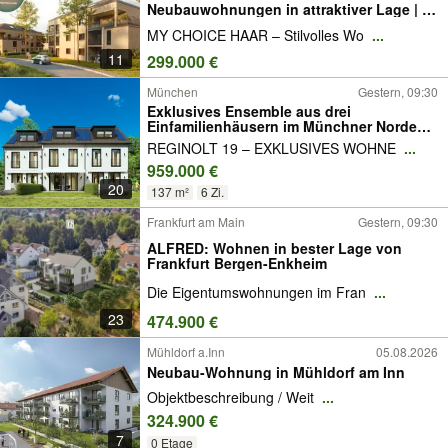
Neubauwohnungen in attraktiver Lage | 1
- 6 Zimmer | KfW-Förderung möglich
MY CHOICE HAAR – Stilvolles Wo
...
11
299.000 €
München
Gestern, 09:30
Exklusives Ensemble aus drei
Einfamilienhäusern im Münchner Norden
137 m² Wohnfläche · Garten · 290 m zur U2
REGINOLT 19 – EXKLUSIVES WOHNE
...
und zum Bus · 6 Min. zu BMW · Tempo-30-
959.000 €
Lage
20
137 m²
6 Zi.
Frankfurt am Main
Gestern, 09:30
ALFRED: Wohnen in bester Lage von
Frankfurt Bergen-Enkheim
Die Eigentumswohnungen im Fran
...
23
474.900 €
Mühldorf a.Inn
05.08.2026
Neubau-Wohnung in Mühldorf am Inn
Objektbeschreibung / Weit
...
324.900 €
7
0 Etage