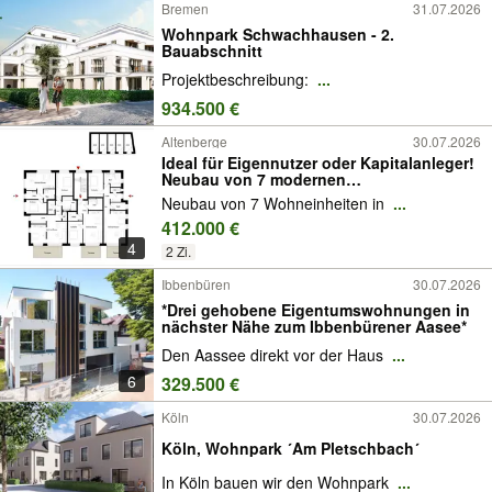
Bremen
31.07.2026
Wohnpark Schwachhausen - 2.
Bauabschnitt
Projektbeschreibung:
...
934.500 €
Altenberge
30.07.2026
Ideal für Eigennutzer oder Kapitalanleger!
Neubau von 7 modernen
Eigentumswohnungen in Altenberge
Neubau von 7 Wohneinheiten in
...
412.000 €
4
2 Zi.
Ibbenbüren
30.07.2026
*Drei gehobene Eigentumswohnungen in
nächster Nähe zum Ibbenbürener Aasee*
Den Aassee direkt vor der Haus
...
6
329.500 €
Köln
30.07.2026
Köln, Wohnpark ´Am Pletschbach´
In Köln bauen wir den Wohnpark
...