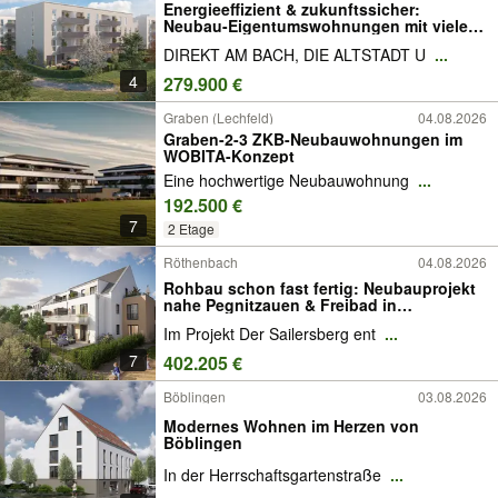
Energieeffizient & zukunftssicher:
Neubau-Eigentumswohnungen mit vielen
Highlights!
DIREKT AM BACH, DIE ALTSTADT U
...
4
279.900 €
Graben (Lechfeld)
04.08.2026
Graben-2-3 ZKB-Neubauwohnungen im
WOBITA-Konzept
Eine hochwertige Neubauwohnung
...
192.500 €
7
2 Etage
Röthenbach
04.08.2026
Rohbau schon fast fertig: Neubauprojekt
nahe Pegnitzauen & Freibad in
Röthenbach a. d. Pegnitz
Im Projekt Der Sailersberg ent
...
7
402.205 €
Böblingen
03.08.2026
Modernes Wohnen im Herzen von
Böblingen
In der Herrschaftsgartenstraße
...