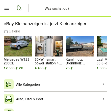
Start
eBay Kleinanzeigen ist jetzt Kleinanzeigen
Galerie
Merkliste
Nachrichten
Anzeige aufgeben
Mercedes W123
30kWh smart
Kaminholz,
Last-Min
280CE
power station 48V
Brennholz
30.8.-6.9
Inselanlage 12kW
*KAMMERGETR
Ferienha
12.500 € VB
4.480 €
75 €
1.500 €
Ausgangsleistung
OCKNET*
Istrien, 
Birke,Kiefer,Eiche,
2.450,00
Buche
Alle Kategorien
Auto, Rad & Boot