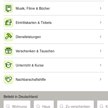
Musik, Filme & Bücher
Eintrittskarten & Tickets
Dienstleistungen
Verschenken & Tauschen
Unterricht & Kurse
Nachbarschaftshilfe
Beliebt in Deutschland
Wohnung
Haus
Zu verschenken
K