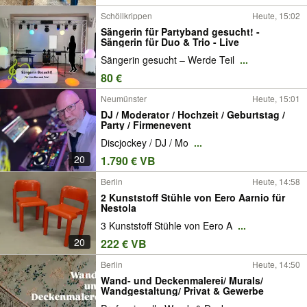
Schöllkrippen
Heute, 15:02
Sängerin für Partyband gesucht! -
Sängerin für Duo & Trio - Live
Sängerin gesucht – Werde Teil
...
80 €
Neumünster
Heute, 15:01
DJ / Moderator / Hochzeit / Geburtstag /
Party / Firmenevent
Discjockey / DJ / Mo
...
20
1.790 € VB
Berlin
Heute, 14:58
2 Kunststoff Stühle von Eero Aarnio für
Nestola
3 Kunststoff Stühle von Eero A
...
20
222 € VB
Berlin
Heute, 14:50
Wand- und Deckenmalerei/ Murals/
Wandgestaltung/ Privat & Gewerbe