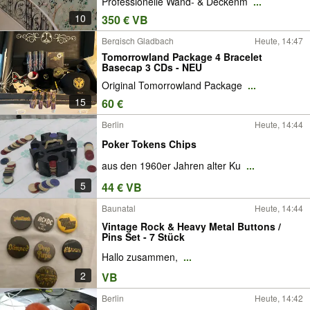
Professionelle Wand- & Deckenm
...
10
350 € VB
Bergisch Gladbach
Heute, 14:47
Tomorrowland Package 4 Bracelet
Basecap 3 CDs - NEU
Original Tomorrowland Package
...
15
60 €
Berlin
Heute, 14:44
Poker Tokens Chips
aus den 1960er Jahren alter Ku
...
5
44 € VB
Baunatal
Heute, 14:44
Vintage Rock & Heavy Metal Buttons /
Pins Set - 7 Stück
Hallo zusammen,
...
2
VB
Berlin
Heute, 14:42