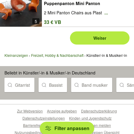
Puppenpanton Mini Panton
2 Mini Panton Chairs aus Plast
...
5
33 € VB
Weiter
Kleinanzeigen
Freizeit, Hobby & Nachbarschaft
Künstler/-in & Musiker/-in
Beliebt in Künstler/-in & Musiker/-in Deutschland
Gitarrist
Bassist
Band musiker
Sän
Zur Webversion
Anzeige aufgeben
Datenschutzerklärung
Datenschutzeinstellungen
Kinder- und Jugendschutz
Barrierefreiheitserklärung
Sicherheitslücken melden
Filter anpassen
Nutzungsbedingungen
Beliebte Suchen
Anzeigen Übersicht