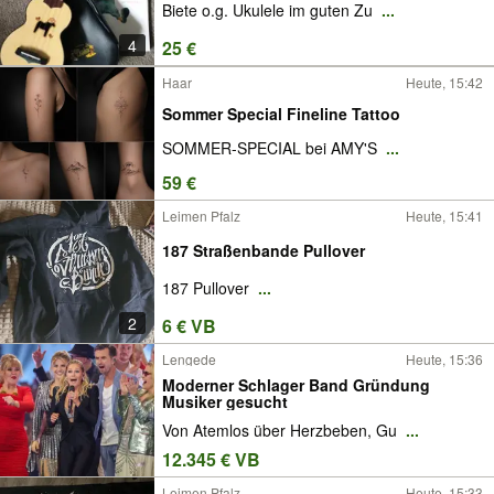
Biete o.g. Ukulele im guten Zu
...
4
25 €
Haar
Heute, 15:42
Sommer Special Fineline Tattoo
SOMMER-SPECIAL bei AMY'S
...
59 €
Leimen Pfalz
Heute, 15:41
187 Straßenbande Pullover
187 Pullover
...
2
6 € VB
Lengede
Heute, 15:36
Moderner Schlager Band Gründung
Musiker gesucht
Von Atemlos über Herzbeben, Gu
...
12.345 € VB
Leimen Pfalz
Heute, 15:33