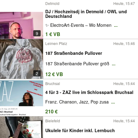
Detmold
Heute, 15:47
DJ / Hochzeitsdj in Detmold / OWL und
Deutschland
✨ ElectroArt-Events – Wo Momen
...
9
1 € VB
Leimen Pfalz
Heute, 15:46
187 Straßenbande Pullover
187 Straßenbande Pullover größ
...
2
12 € VB
Bruchsal
Heute, 15:44
4 für 3 - ZAZ live im Schlosspark Bruchsal
Franz. Chanson, Jazz, Pop zusa
...
210 €
Bielefeld
Heute, 15:44
Ukulele für Kinder inkl. Lernbuch