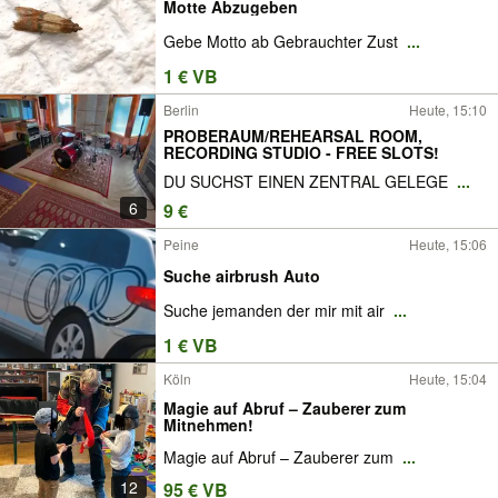
Motte Abzugeben
Gebe Motto ab Gebrauchter Zust
...
1 € VB
Berlin
Heute, 15:10
PROBERAUM/REHEARSAL ROOM,
RECORDING STUDIO - FREE SLOTS!
DU SUCHST EINEN ZENTRAL GELEGE
...
6
9 €
Peine
Heute, 15:06
Suche airbrush Auto
Suche jemanden der mir mit air
...
1 € VB
Köln
Heute, 15:04
Magie auf Abruf – Zauberer zum
Mitnehmen!
Magie auf Abruf – Zauberer zum
...
12
95 € VB