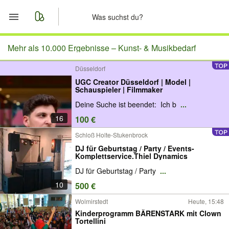
Start
Mehr als 10.000 Ergebnisse –
Kunst- & Musikbedarf
Düsseldorf
Merkliste
UGC Creator Düsseldorf | Model |
Schauspieler | Filmmaker
Nachrichten
Deine Suche ist beendet: Ich b
...
16
100 €
Anzeige aufgeben
Schloß Holte-Stukenbrock
DJ für Geburtstag / Party / Events-
Komplettservice.Thiel Dynamics
DJ für Geburtstag / Party
...
10
500 €
Wolmirstedt
Heute, 15:48
Kinderprogramm BÄRENSTARK mit Clown
Tortellini