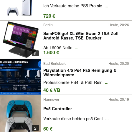
Ich Verkaufe meine PS5 Pro sie
...
720 €
Berlin
Heute, 20:26
SamPOS go! XL iMin Swan 2 15.6 Zoll
Android Kasse, TSE, Drucker
Ab 1600€ Netto
...
1.600 €
5
Bad Berleburg
Heute, 20:20
Playstation 4/5 Ps4 Ps5 Reinigung &
Wärmeleitpaste
Professionelle PS4- & PS5-Rein
...
40 € VB
Hannover
Heute, 20:19
Ps5 Controller
Verkaufe diese beiden ps5 Cont
...
2
60 €