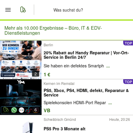
Start
Mehr als 10.000 Ergebnisse –
Büro, IT & EDV-
Dienstleistungen
Merkliste
Berlin
20% Rabatt auf Handy Reparatur | Vor-Ort-
Nachrichten
Service in Berlin 24/7
Sie haben ein defektes Smartph
...
Anzeige aufgeben
2
1 €
Kernen im Remstal
PS5, Xbox, PS4, HDMI, defekt, Reparatur &
Service
Spielekonsolen HDMI-Port Repar
...
6
VB
Schwäbisch Gmünd
Heute, 20:26
PS5 Pro 3 Monate alt