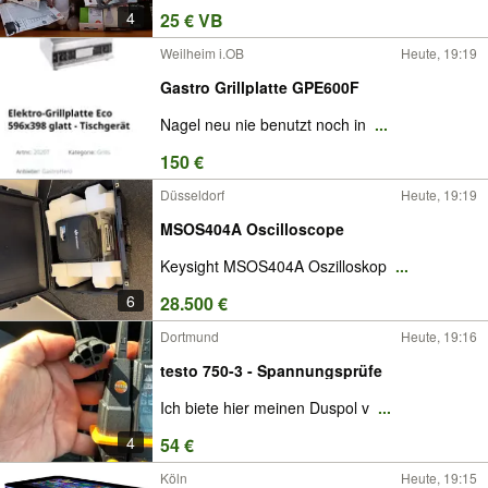
4
25 € VB
Weilheim i.OB
Heute, 19:19
Gastro Grillplatte GPE600F
Nagel neu nie benutzt noch in
...
150 €
Düsseldorf
Heute, 19:19
MSOS404A Oscilloscope
Keysight MSOS404A Oszilloskop
...
6
28.500 €
Dortmund
Heute, 19:16
testo 750-3 - Spannungsprüfe
Ich biete hier meinen Duspol v
...
4
54 €
Köln
Heute, 19:15