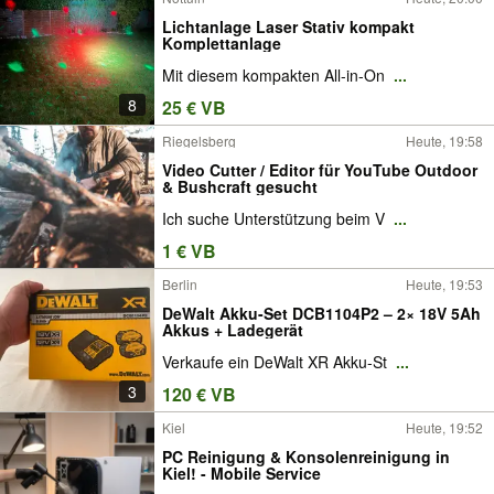
Lichtanlage Laser Stativ kompakt
Komplettanlage
Mit diesem kompakten All-in-On
...
8
25 € VB
Riegelsberg
Heute, 19:58
Video Cutter / Editor für YouTube Outdoor
& Bushcraft gesucht
Ich suche Unterstützung beim V
...
1 € VB
Berlin
Heute, 19:53
DeWalt Akku-Set DCB1104P2 – 2× 18V 5Ah
Akkus + Ladegerät
Verkaufe ein DeWalt XR Akku-St
...
3
120 € VB
Kiel
Heute, 19:52
PC Reinigung & Konsolenreinigung in
Kiel! - Mobile Service