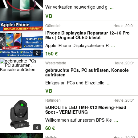
Wir verkaufen neuwertige und g
...
VB
Gütersloh
Heute, 20:01
iPhone Displayglas Reparatur 12–16 Pro
Max | Original OLED bleibt
Apple iPhone Displayscheiben-R
...
2
150 €
Westerstede
Heute, 20:01
gebrauchte PCs, PC aufrüsten, Konsole
aufrüsten
Einiges an PCs und Einzelteile
...
VB
Ratingen
Heute, 20:01
EUROLITE LED TMH-X12 Moving-Head
Spot - VERMIETUNG
Willkommen auf unserem BPS Kle
...
4
60 €
Nottuln
Heute, 20:00