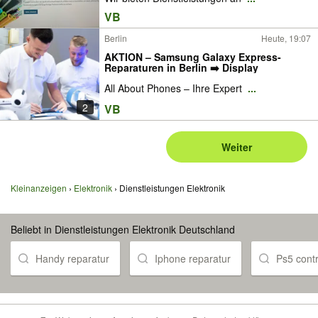
VB
Berlin
Heute, 19:07
AKTION – Samsung Galaxy Express-
Reparaturen in Berlin ➡️ Display
All About Phones – Ihre Expert
...
2
VB
Weiter
Kleinanzeigen
Elektronik
Dienstleistungen Elektronik
Beliebt in Dienstleistungen Elektronik Deutschland
Handy reparatur
Iphone reparatur
Ps5 contr