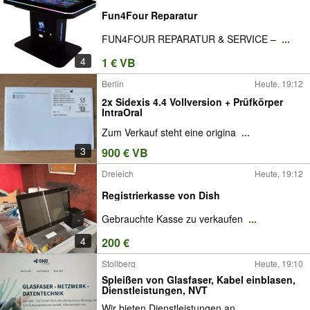
Fun4Four Reparatur
FUN4FOUR REPARATUR & SERVICE –
...
4
1 € VB
Berlin
Heute, 19:12
2x Sidexis 4.4 Vollversion + Prüfkörper
IntraOral
Zum Verkauf steht eine origina
...
3
900 € VB
Dreieich
Heute, 19:12
Registrierkasse von Dish
Gebrauchte Kasse zu verkaufen
...
4
200 €
Stollberg
Heute, 19:10
Spleißen von Glasfaser, Kabel einblasen,
Dienstleistungen, NVT
Wir bieten Dienstleistungen an
...