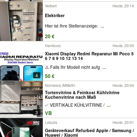
Velbert
Heute, 20:14
Elektriker
Hier ist Ihre Stellenanzeige:
...
20 €
Hamburg
Heute, 20:05
Xiaomi Display Redmi Reparatur Mi Poco 5
6 7 8 9 10 12 13 14
⚠️ Falls Ihr Modell nicht aufg
...
4
50 €
Nürnberg (Mittelfr)
Heute, 20:04
Tortenvitrine & Feinkost Kühlvitrine
Kuchenvitrine nach Maß
✅ VERTIKALE KÜHLVITRINE /
...
3
VB
Leipzig
Heute, 20:01
Geräteverkauf Refurbed Apple / Samsung /
Huawei / Xiaomi