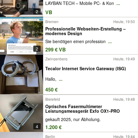
LAYBAN TECH – Mobile PC- & Kon
...
2
VB
Bremen
Heute, 19:50
Professionelle Webseiten-Erstellung –
modernes Design
Sie benötigen einen profession
...
2
299 € VB
Zwingenberg
Heute, 19:49
Tecalor Internet Service Gateway (ISG)
Hallo,
...
450 €
Bielefeld
Heute, 19:48
Optisches Fasermultimeter
Leistungsmessgerät Exfo OX1-PRO
gekauft 2025, nur Abholung.
4
1.200 €
Berlin
Heute, 19:44