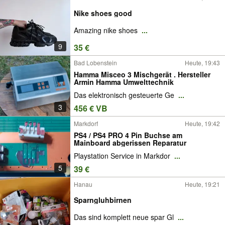
Nike shoes good
Amazing nike shoes
...
9
35 €
Bad Lobenstein
Heute, 19:43
Hamma Misceo 3 Mischgerät .⁠ Hersteller
Armin Hamma Umwelttechnik
Das elektronisch gesteuerte Ge
...
3
456 € VB
Markdorf
Heute, 19:42
PS4 / PS4 PRO 4 Pin Buchse am
Mainboard abgerissen Reparatur
Playstation Service in Markdor
...
5
39 €
Hanau
Heute, 19:21
Sparngluhbirnen
Das sind komplett neue spar Gl
...