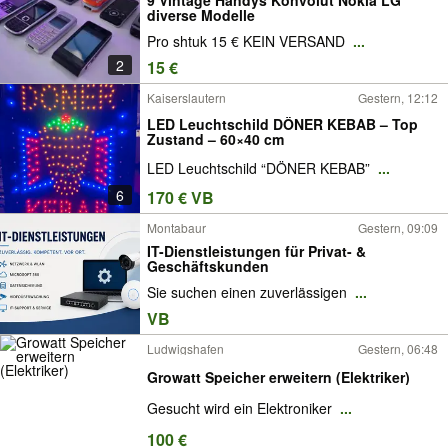
diverse Modelle
Pro shtuk 15 € KEIN VERSAND
...
2
15 €
Kaiserslautern
Gestern, 12:12
LED Leuchtschild DÖNER KEBAB – Top
Zustand – 60×40 cm
LED Leuchtschild “DÖNER KEBAB”
...
6
170 € VB
Montabaur
Gestern, 09:09
IT-Dienstleistungen für Privat- &
Geschäftskunden
Sie suchen einen zuverlässigen
...
VB
Ludwigshafen
Gestern, 06:48
Growatt Speicher erweitern (Elektriker)
Gesucht wird ein Elektroniker
...
100 €