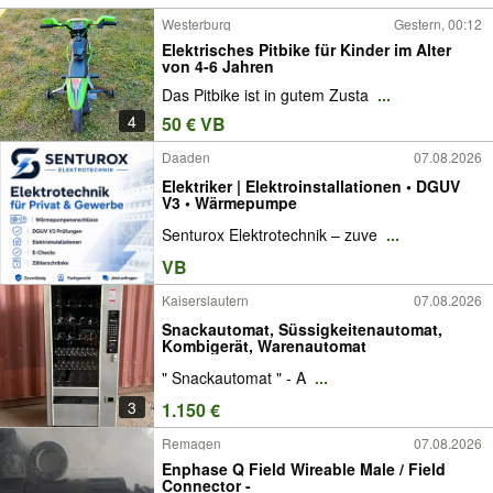
Westerburg
Gestern, 00:12
Elektrisches Pitbike für Kinder im Alter
von 4-6 Jahren
Das Pitbike ist in gutem Zusta
...
4
50 € VB
Daaden
07.08.2026
Elektriker | Elektroinstallationen • DGUV
V3 • Wärmepumpe
Senturox Elektrotechnik – zuve
...
VB
Kaiserslautern
07.08.2026
Snackautomat, Süssigkeitenautomat,
Kombigerät, Warenautomat
" Snackautomat " - A
...
3
1.150 €
Remagen
07.08.2026
Enphase Q Field Wireable Male / Field
Connector -