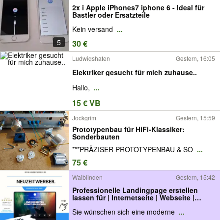
2x i Apple iPhones7 iphone 6 - Ideal für
Bastler oder Ersatzteile
Kein versand
...
5
30 €
Ludwigshafen
Gestern, 16:05
Elektriker gesucht für mich zuhause..
Hallo,
...
15 € VB
Jockgrim
Gestern, 15:59
Prototypenbau für HiFi-Klassiker:
Sonderbauten
***PRÄZISER PROTOTYPENBAU & SO
...
75 €
Waiblingen
Gestern, 15:42
Professionelle Landingpage erstellen
lassen für | Internetseite | Webseite |
Homepage | Website | Webdesign |
Sie wünschen sich eine moderne
...
WordPress | SEO