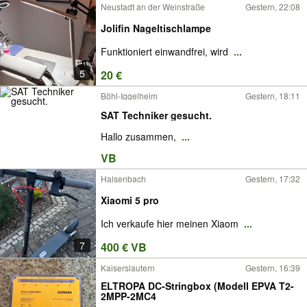
Neustadt an der Weinstraße
Gestern, 22:08
Jolifin Nageltischlampe
Funktioniert einwandfrei, wird
...
5
20 €
Böhl-Iggelheim
Gestern, 18:11
SAT Techniker gesucht.
Hallo zusammen,
...
VB
Halsenbach
Gestern, 17:32
Xiaomi 5 pro
Ich verkaufe hier meinen Xiaom
...
7
400 € VB
Kaiserslautern
Gestern, 16:39
ELTROPA DC-Stringbox (Modell EPVA T2-
2MPP-2MC4