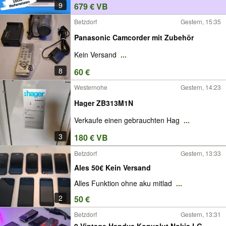
9
679 € VB
Betzdorf
Gestern, 15:35
Panasonic Camcorder mit Zubehör
Kein Versand
...
8
60 €
Westernohe
Gestern, 14:23
Hager ZB313M1N
Verkaufe einen gebrauchten Hag
...
3
180 € VB
Betzdorf
Gestern, 13:33
Ales 50€ Kein Versand
Alles Funktion ohne aku mitlad
...
2
50 €
Betzdorf
Gestern, 13:31
9 Vintage Handys Konvolut Nokia LG