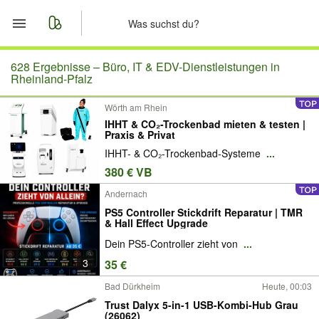
Start
628 Ergebnisse –
Büro, IT & EDV-Dienstleistungen in
Rheinland-Pfalz
Merkliste
Wörth am Rhein
IHHT & CO₂-Trockenbad mieten & testen |
Nachrichten
Praxis & Privat
IHHT- & CO₂-Trockenbad-Systeme
...
Anzeige aufgeben
380 € VB
Andernach
PS5 Controller Stickdrift Reparatur | TMR
& Hall Effect Upgrade
Dein PS5-Controller zieht von
...
3
35 €
Bad Dürkheim
Heute, 00:03
Trust Dalyx 5-in-1 USB-Kombi-Hub Grau
(26062)