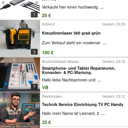
Verkaufe hier einen hochwertig
...
7
20 €
Koblenz
Gestern, 23:29
Kreuzlinenlaser 360 grad grün
Zum Verkauf steht ein moderner
...
3
160 €
Bruchmühlbach-Miesau
Gestern, 23:16
Smartphone- und Tablet Reparaturen,
Konsolen- & PC-Wartung.
​Hallo liebe Nachbarinnen und
...
7
VB
Zweibrücken
Gestern, 22:12
Technik Service Einrichtung TV PC Handy
Hallo mein Name ist Leonard, 2
...
25 €