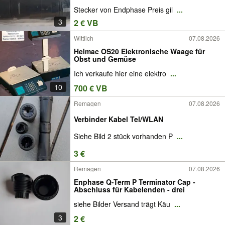
Stecker von Endphase Preis gil
...
3
2 € VB
Wittlich
07.08.2026
Helmac OS20 Elektronische Waage für
Obst und Gemüse
Ich verkaufe hier eine elektro
...
10
700 € VB
Remagen
07.08.2026
Verbinder Kabel Tel/WLAN
Siehe Bild 2 stück vorhanden P
...
3 €
Remagen
07.08.2026
Enphase Q-Term P Terminator Cap -
Abschluss für Kabelenden - drei
siehe Bilder Versand trägt Käu
...
3
2 €