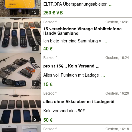
ELTROPA Überspannungsableiter
...
12
250 € VB
Betzdorf
Gestern, 16:31
15 verschiedene Vintage Mobiltelefone
Handy Sammlung
Ich biete hier eine Sammlung v
...
2
40 €
Betzdorf
Gestern, 16:24
pro st 15€,,, Kein Versand ,,,
Alles voll Funktion mit Ladege
...
2
15 €
Betzdorf
Gestern, 16:20
alles ohne Akku aber mit Ladegerät
Kein versand ales 50€
...
2
50 €
Betzdorf
Gestern, 16:18