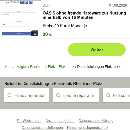
Dohr
07.08.2026
OASIS ohne fremde Hardware zur Nutzung
innerhalb von 15 Minuten
Preis: 20 Euro/ Monat je
...
4
20 €
Weiter
Kleinanzeigen
Rheinland-Pfalz
Elektronik
Dienstleistungen Elektronik
Beliebt in Dienstleistungen Elektronik Rheinland-Pfalz
Handy reparatur
Iphone reparatur
Ps5 contr
Zur Webversion
Anzeige aufgeben
Datenschutzerklärung
Datenschutzeinstellungen
Kinder- und Jugendschutz