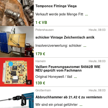
Temponox Fittinge Viega
Verkauft werde jede Menge Fitt
...
1 € VB
Petershausen
Heute, 08:03
schicker Vintage Zeichentisch antik
Insolvenzverwertung: schicker
...
2
179 €
Hameln
Heute, 08:03
Vaillant Feuerungsautomat S4562B WIE
NEU geprüft vom Fachmann
Original Honeywell / Vail
...
4
139 €
Großenhain
Heute, 08:03
Abbruchhammer ab 21,42 € zu vermieten
Wir sind ein privat geführter
...