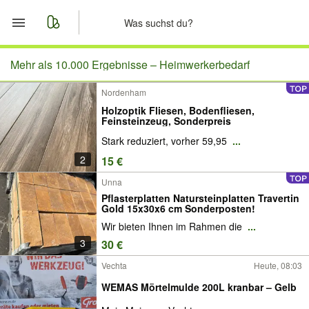
Start
Mehr als 10.000 Ergebnisse –
Heimwerkerbedarf
Nordenham
Merkliste
Holzoptik Fliesen, Bodenfliesen,
Feinsteinzeug, Sonderpreis
Nachrichten
Stark reduziert, vorher 59,95
...
2
15 €
Anzeige aufgeben
Unna
Pflasterplatten Natursteinplatten Travertin
Gold 15x30x6 cm Sonderposten!
Wir bieten Ihnen im Rahmen die
...
3
30 €
Vechta
Heute, 08:03
WEMAS Mörtelmulde 200L kranbar – Gelb