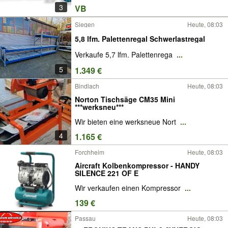
3
VB
Siegen
Heute, 08:03
5,8 lfm. Palettenregal Schwerlastregal
Verkaufe 5,7 lfm. Palettenrega
...
5
1.349 €
Bindlach
Heute, 08:03
Norton Tischsäge CM35 Mini
***werksneu***
Wir bieten eine werksneue Nort
...
4
1.165 €
Forchheim
Heute, 08:03
Aircraft Kolbenkompressor - HANDY
SILENCE 221 OF E
Wir verkaufen einen Kompressor
...
139 €
Passau
Heute, 08:03