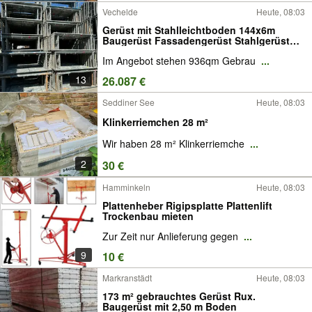
Vechelde
Heute, 08:03
Gerüst mit Stahlleichtboden 144x6m
Baugerüst Fassadengerüst Stahlgerüst
936m²
Im Angebot stehen 936qm Gebrau
...
13
26.087 €
Seddiner See
Heute, 08:03
Klinkerriemchen 28 m²
Wir haben 28 m² Klinkerriemche
...
2
30 €
Hamminkeln
Heute, 08:03
Plattenheber Rigipsplatte Plattenlift
Trockenbau mieten
Zur Zeit nur Anlieferung gegen
...
9
10 €
Markranstädt
Heute, 08:03
173 m² gebrauchtes Gerüst Rux.
Baugerüst mit 2,50 m Boden