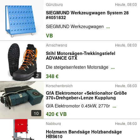
Günzburg
Heute, 08:03
SIEGMUND Werkzeugwagen System 28
#4051832
SIEGMUND Werkzeugwagen
...
VB
Arnschwang
Heute, 08:03
Stihl Motorsägen-Trekkingstiefel
ADVANCE GTX
Die steigeisenfesten Motorsäge
...
2
348 €
Korschenbroich
Heute, 08:03
GfA Elektromotor +Sektionaltor Größe
370+Drehgeber+Lenze Kupplung
GfA Elektromotor 0.45kW, 2770r
...
10
420 € VB
Nabburg
Heute, 08:03
Holzmann Bandsäge Holzbandsäge
HBS610