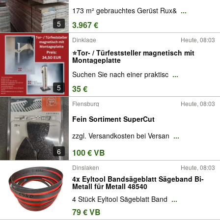
173 m² gebrauchtes Gerüst Rux&
...
5
3.967 €
Dinklage
Heute, 08:03
⭐Tor- / Türfeststeller magnetisch mit
Montageplatte
Suchen Sie nach einer praktisc
...
5
35 €
Flensburg
Heute, 08:03
Fein Sortiment SuperCut
zzgl. Versandkosten bei Versan
...
6
100 € VB
Dinslaken
Heute, 08:03
4x Eyltool Bandsägeblatt Sägeband Bi-
Metall für Metall 48540
4 Stück Eyltool Sägeblatt Band
...
79 € VB