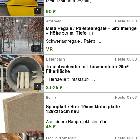
Moin Moin aus Vechta,
...
3
90 €
Arnsberg
Heute, 08:03
Meta Regale / Palettenregale – Großmenge
– Höhe 5,5 m, Tiefe 1,1
Schwerlastregale / Palett
...
15
VB
Essenbach
Heute, 08:03
Totalabscheider mit Taschenfilter 20m²
Filterfläche
- Hersteller: Infastaub
...
8
8.925 €
Berlin
Heute, 08:03
Spanplatte Holz 19mm Möbelplatte
126x215cm neu
Aus einem Bauprojekt sind übri
...
45 €
Frankfurt am Main
Heute, 08:03