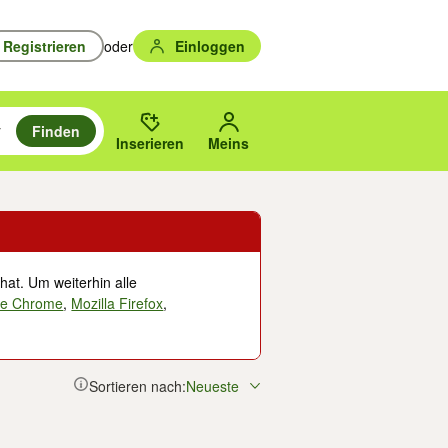
Registrieren
oder
Einloggen
Finden
en durchsuchen und mit Eingabetaste auswählen.
n um zu suchen, oder Vorschläge mit den Pfeiltasten nach oben/unten
des gewählten Orts oder PLZ.
Inserieren
Meins
hat. Um weiterhin alle
le Chrome
,
Mozilla Firefox
,
Sortieren nach:
Neueste