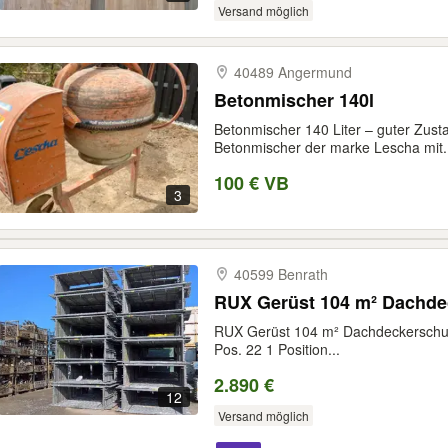
Versand möglich
40489 Angermund
Betonmischer 140l
Betonmischer 140 Liter – guter Zust
Betonmischer der marke Lescha mit.
100 € VB
3
40599 Benrath
RUX Gerüst 104 m² Dachdeckerschutz
Pos. 22 1 Position...
2.890 €
12
Versand möglich