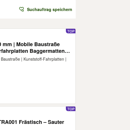
Suchauftrag speichern
rfahrplatten Baggermatten
tection Mats Rijplaten
traße | Kunststoff-Fahrplatten |
TRA001 Frästisch – Sauter