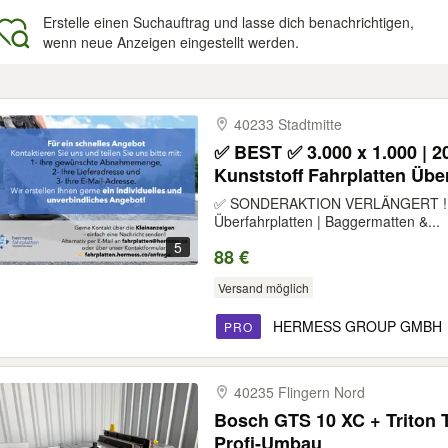
Erstelle einen Suchauftrag und lasse dich benachrichtigen,
wenn neue Anzeigen eingestellt werden.
gebnisse
40233 Stadtmitte
✅ BEST ✅ 3.000 x 1.000 | 20 mm | Mobile Baustraße
Kunststoff Fahrplatten Übe
Ground Pro
✅ SONDERAKTION VERLÄNGERT ! Baus
Überfahrplatten | Baggermatten &...
5
88 €
Versand möglich
HERMESS GROUP GMBH
PRO
40235 Flingern Nord
Bosch GTS 10 XC + Triton 
Profi-Umbau