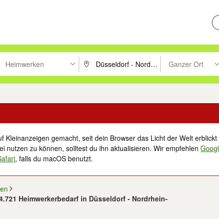
Heimwerken
Ganzer Ort
ken um zu suchen, oder Vorschläge mit den Pfeiltasten nach oben/unt
PLZ oder Ort eingeben. Eingabetaste drücke
Suche im Umkreis 
f Kleinanzeigen gemacht, seit dein Browser das Licht der Welt erblickt 
i nutzen zu können, solltest du ihn aktualisieren. Wir empfehlen
Goog
Safari
, falls du macOS benutzt.
ten
 4.721 Heimwerkerbedarf in Düsseldorf - Nordrhein-