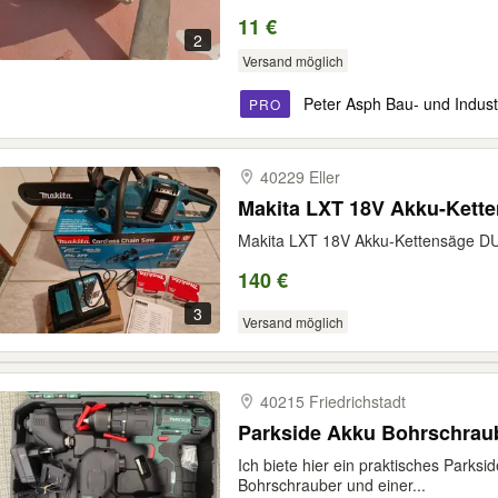
11 €
2
Versand möglich
Peter Asph Bau- und Indust
PRO
40229 Eller
Makita LXT 18V Akku-Kett
Makita LXT 18V Akku-Kettensäge 
140 €
3
Versand möglich
40215 Friedrichstadt
Parkside Akku Bohrschrau
Ich biete hier ein praktisches Parks
Bohrschrauber und einer...