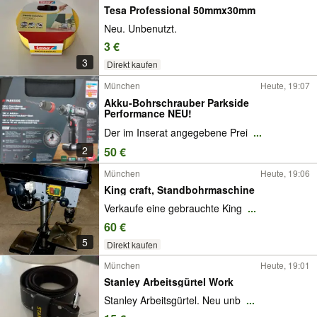
Tesa Professional 50mmx30mm
Neu. Unbenutzt.
3 €
3
Direkt kaufen
München
Heute, 19:07
Akku-Bohrschrauber Parkside
Performance NEU!
Der im Inserat angegebene Prei
...
2
50 €
München
Heute, 19:06
King craft, Standbohrmaschine
Verkaufe eine gebrauchte King
...
60 €
5
Direkt kaufen
München
Heute, 19:01
Stanley Arbeitsgürtel Work
Stanley Arbeitsgürtel. Neu unb
...