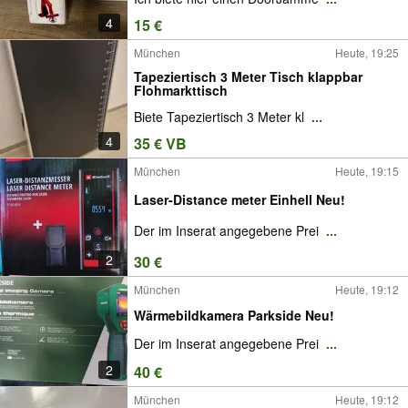
4
15 €
München
Heute, 19:25
Tapeziertisch 3 Meter Tisch klappbar
Flohmarkttisch
Biete Tapeziertisch 3 Meter kl
...
4
35 € VB
München
Heute, 19:15
Laser-Distance meter Einhell Neu!
Der im Inserat angegebene Prei
...
2
30 €
München
Heute, 19:12
Wärmebildkamera Parkside Neu!
Der im Inserat angegebene Prei
...
2
40 €
München
Heute, 19:12