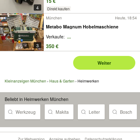
15 €
4
Direkt kaufen
München
Heute, 18:54
Metabo Magnum Hobelmaschiene
Verkaufe:
...
3
350 €
Weiter
Kleinanzeigen München
Haus & Garten
Heimwerken
Beliebt in Heimwerken München
Werkzeug
Makita
Leiter
Bosch
Zur Webversion
Anzeige aufgeben
Datenschutzerklärung