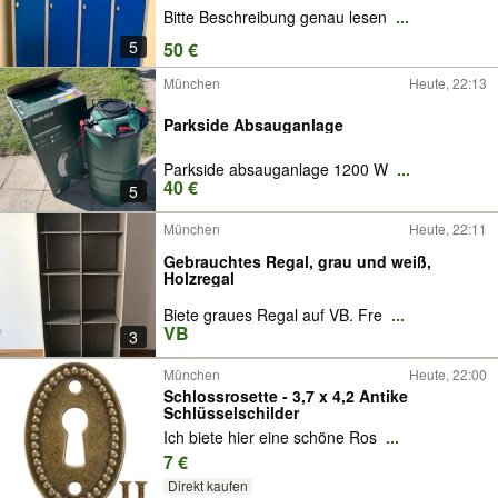
Bitte Beschreibung genau lesen
...
5
50 €
München
Heute, 22:13
Parkside Absauganlage
Parkside absauganlage 1200 W
...
40 €
5
München
Heute, 22:11
Gebrauchtes Regal, grau und weiß,
Holzregal
Biete graues Regal auf VB. Fre
...
VB
3
München
Heute, 22:00
Schlossrosette - 3,7 x 4,2 Antike
Schlüsselschilder
Ich biete hier eine schöne Ros
...
7 €
Direkt kaufen