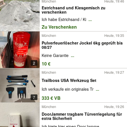
München
Heute, 19:46
Estrichsand und Kiesgemisch zu
verschenken
Ich habe Estrichsand / Ki
...
Zu Verschenken
München
Heute, 19:35
Pulverfeuerlöscher Jockel 6kg geprüft bis
08/27
Keine Garantie
...
2
10 €
München
Heute, 19:27
Trailboss USA Werkzeug Set
Ich verkaufe ein originales Tr
...
7
333 € VB
München
Heute, 19:26
DoorJammer tragbare Türverriegelung für
extra Sicherheit
Ich biete hier einen DoorJamme
...