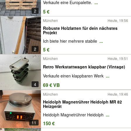
Verkaufe eine Europalette.
...
2
5 €
München
Heute, 19:56
Robuste Holzlatten für dein nächstes
Projekt
Ich biete hier mehrere stabile
...
2
5 €
München
Heute, 19:51
Retro Werkstattwagen klappbar (Vintage)
Verkaufe einen klappbaren Werk
...
4
69 € VB
München
Heute, 19:46
Heidolph Magnetrührer Heidolph MR 82
Heizgerät
Heidolph Magnetrührer Heidolph
...
11
150 €