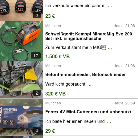
Ich verkaufe wieder ein paar m
...
2
23 €
München
Heute, 21:08
Schweißgerät Kemppi MinarcMig Evo 200
Set inkl. Eingetumsflasche
Zum Verkauf steht mein MIG
...
17
1.500 € VB
München
Heute, 21:06
Betontrennschneider, Betonschneider
Wird kicht gebraucht.
...
2
320 € VB
München
Heute, 20:59
Ferrex 4V Mini-Cutter neu und unbenutzt
Ich biete hier einen neuen und
...
2
29 €