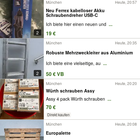
München
Heute, 20:57
Neu Ferrex kabelloser Akku
Schraubendreher USB-C
Ich biete hier einen neuen und
...
2
19 €
München
Heute, 20:35
Robuste Mehrzweckleiter aus Aluminium
Ich biete eine vielseitige, au
...
2
50 € VB
München
Heute, 20:20
Würth schrauben Assy
Assy 4 pack Würth schrauben
...
70 €
Direkt kaufen
München
Heute, 20:08
Europalette