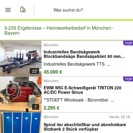
Start
9.235 Ergebnisse –
Heimwerkerbedarf in München -
Bayern
Merkliste
München
Industrielles Bandsägewerk
Nachrichten
Blockbandsäge Bandsägeblatt 60 mm
TTS-800
Industrielles Bandsägewerk TTS
...
Anzeige aufgeben
22
45.000 €
München
EWM WIG E-Schweißgerät TRITON 220
AC/DC Power Sinus
**STOEFT Wholesale - Büromöbel
...
7
2.295 €
München
Heute, 22:18
Spind 4er abschließbar und abnehmbare
Sitzbank 2 Stück verfügbar