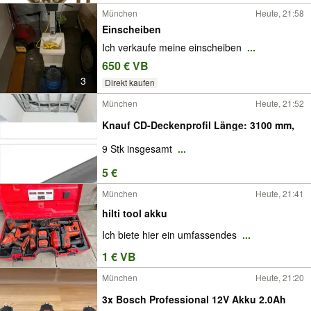
München
Heute, 21:58
Einscheiben
Ich verkaufe meine einscheiben
...
650 € VB
3
Direkt kaufen
München
Heute, 21:52
Knauf CD-Deckenprofil Länge: 3100 mm,
9 Stk insgesamt
...
5 €
München
Heute, 21:41
hilti tool akku
Ich biete hier ein umfassendes
...
1 € VB
München
Heute, 21:20
3x Bosch Professional 12V Akku 2.0Ah