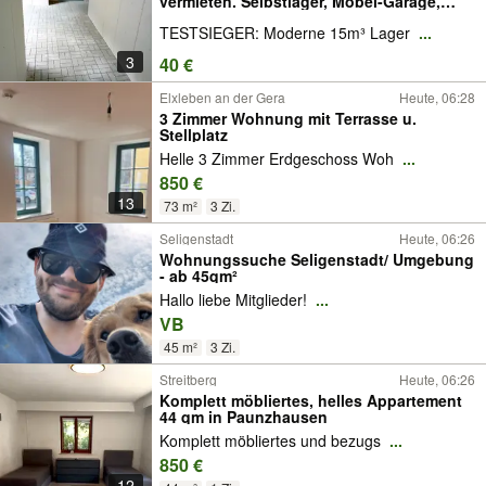
vermieten. Selbstlager, Möbel-Garage,
Storepark, Stellplatz-Möbel-Küche,
TESTSIEGER: Moderne 15m³ Lager
...
Seecontainer, Lagercontainer, Storebox,
Materiallager, Haus, Wohnung selber
3
40 €
einlagern.
Elxleben an der Gera
Heute, 06:28
3 Zimmer Wohnung mit Terrasse u.
Stellplatz
Helle 3 Zimmer Erdgeschoss Woh
...
850 €
13
73 m²
3 Zi.
Seligenstadt
Heute, 06:26
Wohnungssuche Seligenstadt/ Umgebung
- ab 45qm²
Hallo liebe Mitglieder!
...
VB
45 m²
3 Zi.
Streitberg
Heute, 06:26
Komplett möbliertes, helles Appartement
44 qm in Paunzhausen
Komplett möbliertes und bezugs
...
850 €
12