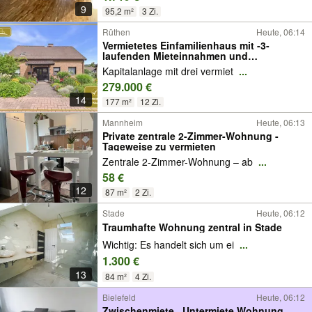
9
95,2 m²
3 Zi.
Rüthen
Heute, 06:14
Vermietetes Einfamilienhaus mit -3-
laufenden Mieteinnahmen und
Entwicklungspotenzial
Kapitalanlage mit drei vermiet
...
279.000 €
14
177 m²
12 Zi.
Mannheim
Heute, 06:13
Private zentrale 2-Zimmer-Wohnung -
Tageweise zu vermieten
Zentrale 2-Zimmer-Wohnung – ab
...
58 €
12
87 m²
2 Zi.
Stade
Heute, 06:12
Traumhafte Wohnung zentral in Stade
Wichtig: Es handelt sich um ei
...
1.300 €
13
84 m²
4 Zi.
Bielefeld
Heute, 06:12
Zwischenmiete , Untermiete,Wohnung