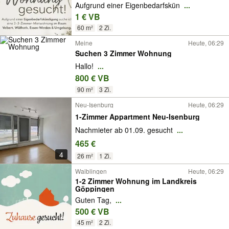
Aufgrund einer Eigenbedarfskün
...
1 € VB
60 m²
2 Zi.
Meine
Heute, 06:29
Suchen 3 Zimmer Wohnung
Hallo!
...
800 € VB
90 m²
3 Zi.
Neu-Isenburg
Heute, 06:29
1-Zimmer Appartment Neu-Isenburg
Nachmieter ab 01.09. gesucht
...
465 €
4
26 m²
1 Zi.
Waiblingen
Heute, 06:29
1-2 Zimmer Wohnung im Landkreis
Göppingen
Guten Tag,
...
500 € VB
45 m²
2 Zi.