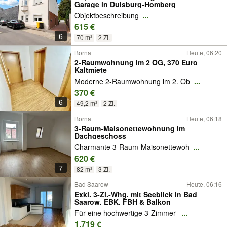
Garage in Duisburg-Homberg
Objektbeschreibung
...
615 €
6
70 m²
2 Zi.
Borna
Heute, 06:20
2-Raumwohnung im 2 OG, 370 Euro
Kaltmiete
Moderne 2-Raumwohnung im 2. Ob
...
370 €
6
49,2 m²
2 Zi.
Borna
Heute, 06:18
3-Raum-Maisonettewohnung im
Dachgeschoss
Charmante 3-Raum-Maisonettewoh
...
620 €
7
82 m²
3 Zi.
Bad Saarow
Heute, 06:16
Exkl. 3-Zi.-Whg. mit Seeblick in Bad
Saarow, EBK, FBH & Balkon
Für eine hochwertige 3-Zimmer-
...
1.719 €