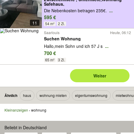
Safehaus,
Die Nebenkosten betragen 235€.
...
595 €
11
54 m²
2 Zi.
Saarlouis
Heute, 06:12
Suchen Wohnung
Hallo,mein Sohn und ich 57 J s
...
700 €
65 m²
3 Zi.
Weiter
Ähnlich
haus
wohnung mieten
eigentumswohnung
mietwohnu
Kleinanzeigen
wohnung
Beliebt in Deutschland