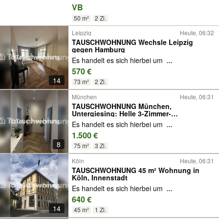
VB
50 m²
2 Zi.
Leipzig
Heute, 06:32
TAUSCHWOHNUNG Wechsle Leipzig
gegen Hamburg
Es handelt es sich hierbei um
...
570 €
14
73 m²
2 Zi.
München
Heute, 06:31
TAUSCHWOHNUNG München,
Untergiesing: Helle 3-Zimmer-
Altbauwohnung
Es handelt es sich hierbei um
...
1.500 €
8
75 m²
3 Zi.
Köln
Heute, 06:31
TAUSCHWOHNUNG 45 m² Wohnung in
Köln, Innenstadt
Es handelt es sich hierbei um
...
640 €
14
45 m²
1 Zi.