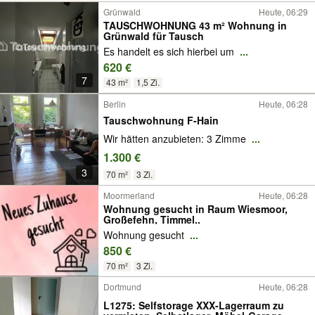
Grünwald
Heute, 06:29
TAUSCHWOHNUNG 43 m² Wohnung in
Grünwald für Tausch
Es handelt es sich hierbei um
...
620 €
7
43 m²
1,5 Zi.
Berlin
Heute, 06:28
Tauschwohnung F-Hain
Wir hätten anzubieten: 3 Zimme
...
1.300 €
3
70 m²
3 Zi.
Moormerland
Heute, 06:28
Wohnung gesucht in Raum Wiesmoor,
Großefehn, Timmel..
Wohnung gesucht
...
850 €
70 m²
3 Zi.
Dortmund
Heute, 06:28
L1275: Selfstorage XXX-Lagerraum zu