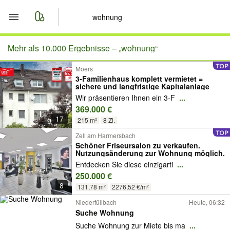
Start
Mehr als 10.000 Ergebnisse –
„wohnung“
Moers
Merkliste
3-Familienhaus komplett vermietet =
sichere und langfristige Kapitalanlage
Nachrichten
Wir präsentieren Ihnen ein 3-F
...
369.000 €
17
Anzeige aufgeben
215 m²
8 Zi.
Zell am Harmersbach
Schöner Friseursalon zu verkaufen.
Nutzungsänderung zur Wohnung möglich.
Entdecken Sie diese einzigarti
...
250.000 €
8
131,78 m²
2276,52 €/m²
Niederfüllbach
Heute, 06:32
Suche Wohnung
Suche Wohnung zur Miete bis ma
...