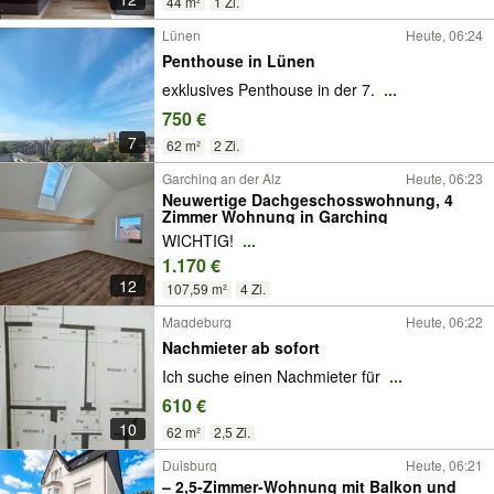
44 m²
1 Zi.
Lünen
Heute, 06:24
Penthouse in Lünen
exklusives Penthouse in der 7.
...
750 €
7
62 m²
2 Zi.
Garching an der Alz
Heute, 06:23
Neuwertige Dachgeschosswohnung, 4
Zimmer Wohnung in Garching
WICHTIG!
...
1.170 €
12
107,59 m²
4 Zi.
Magdeburg
Heute, 06:22
Nachmieter ab sofort
Ich suche einen Nachmieter für
...
610 €
10
62 m²
2,5 Zi.
Duisburg
Heute, 06:21
– 2,5-Zimmer-Wohnung mit Balkon und