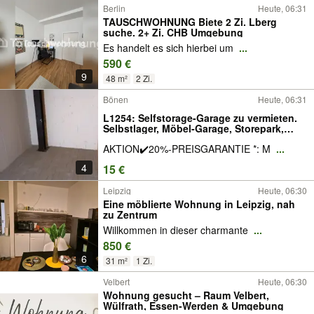
Berlin
Heute, 06:31
TAUSCHWOHNUNG Biete 2 Zi. Lberg
suche. 2+ Zi. CHB Umgebung
Es handelt es sich hierbei um
...
590 €
9
48 m²
2 Zi.
Bönen
Heute, 06:31
L1254: Selfstorage-Garage zu vermieten.
Selbstlager, Möbel-Garage, Storepark,
Stellplatz-Möbel-Küche, Seecontainer,
AKTION✔️20%-PREISGARANTIE *: M
...
Lagerr Lagercontainer, Storebox,
Materiallager, Haus, Wohnung selber
4
15 €
einlagern.
Leipzig
Heute, 06:30
Eine möblierte Wohnung in Leipzig, nah
zu Zentrum
Willkommen in dieser charmante
...
850 €
6
31 m²
1 Zi.
Velbert
Heute, 06:30
Wohnung gesucht – Raum Velbert,
Wülfrath, Essen-Werden & Umgebung