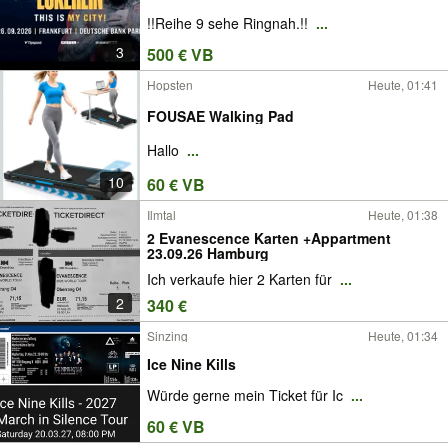
!!Reihe 9 sehe Ringnah.!!
...
3
500 € VB
Hopsten
Heute, 01:41
FOUSAE Walking Pad
Hallo
...
10
60 € VB
Ilmtal
Heute, 01:38
2 Evanescence Karten +Appartment
23.09.26 Hamburg
Ich verkaufe hier 2 Karten für
...
2
340 €
Sinzing
Heute, 01:34
Ice Nine Kills
Würde gerne mein Ticket für Ic
...
60 € VB