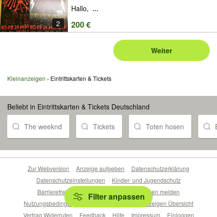
Hallo,
...
2
200 €
Weiter
Kleinanzeigen
Eintrittskarten & Tickets
Beliebt in Eintrittskarten & Tickets Deutschland
The weeknd
Tickets
Toten hosen
Zur Webversion
Anzeige aufgeben
Datenschutzerklärung
Datenschutzeinstellungen
Kinder- und Jugendschutz
Barrierefreiheitserklärung
Sicherheitslücken melden
Filter anpassen
Nutzungsbedingungen
Beliebte Suchen
Anzeigen Übersicht
Vertrag Widerrufen
Feedback
Hilfe
Impressum
Einloggen