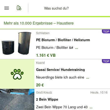
Start
Mehr als 10.000 Ergebnisse –
Haustiere
Schlieben
Merkliste
PE Bioturm / Biofilter / Helixturm
Nachrichten
PE Bioturm / Biofilter &#
...
1.161 € VB
Anzeige aufgeben
Kaarst
Gassi Service/ Hundetraining
Neuerdings biete ich auch eine
...
20 €
Groß Kreutz
Heute, 10:16
2 Bein Wippe
Zwei Bein Wippe 70 Lang und 40
...