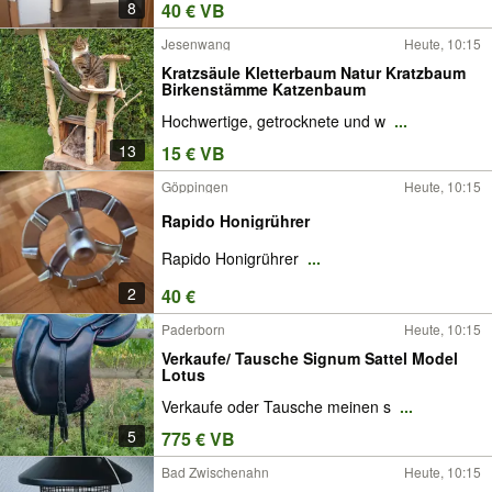
8
40 € VB
Jesenwang
Heute, 10:15
Kratzsäule Kletterbaum Natur Kratzbaum
Birkenstämme Katzenbaum
Hochwertige, getrocknete und w
...
13
15 € VB
Göppingen
Heute, 10:15
Rapido Honigrührer
Rapido Honigrührer
...
2
40 €
Paderborn
Heute, 10:15
Verkaufe/ Tausche Signum Sattel Model
Lotus
Verkaufe oder Tausche meinen s
...
5
775 € VB
Bad Zwischenahn
Heute, 10:15