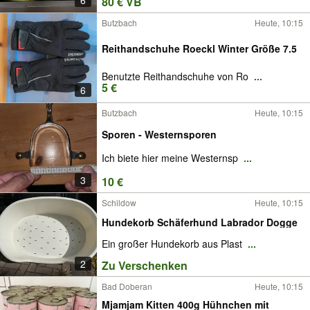
6
80 € VB
Butzbach
Heute, 10:15
Reithandschuhe Roeckl Winter Größe 7.5
Benutzte Reithandschuhe von Ro
...
5 €
6
Butzbach
Heute, 10:15
Sporen - Westernsporen
Ich biete hier meine Westernsp
...
3
10 €
Schildow
Heute, 10:15
Hundekorb Schäferhund Labrador Dogge
Ein großer Hundekorb aus Plast
...
2
Zu Verschenken
Bad Doberan
Heute, 10:15
Mjamjam Kitten 400g Hühnchen mit