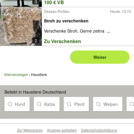
3
100 € VB
Dessau-Roßlau
Heute, 10:15
Stroh zu verschenken
Verschenke Stroh. Gerne zeitna
...
2
Zu Verschenken
Weiter
Kleinanzeigen
Haustiere
Beliebt in Haustiere Deutschland
Hund
Katze
Pferd
Welpen
Zur Webversion
Anzeige aufgeben
Datenschutzerklärung