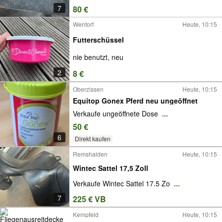
7
80 €
Wentorf
Heute, 10:15
Futterschüssel
nie benutzt, neu
2
8 €
Oberzissen
Heute, 10:15
Equitop Gonex Pferd neu ungeöffnet
Verkaufe ungeöffnete Dose
...
50 €
6
Direkt kaufen
Remshalden
Heute, 10:15
Wintec Sattel 17,5 Zoll
Verkaufe Wintec Sattel 17.5 Zo
...
7
225 € VB
Kempfeld
Heute, 10:15