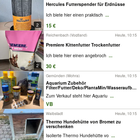
Hercules Futterspender für Erdnüsse
Ich biete hier einen praktisch
...
2
15 €
Reichenbach (Vogtland)
Heute, 10:15
Premiere Kittenfutter Trockenfutter
Ich biete hier einen angebroch
...
2
30 €
Gemünden (Wohra)
Heute, 10:15
Aquarium Zubehör
Filter/Futter/Deko/PlantaMin/Wasseraufber
eiter
Zum Verkauf steht hier Aquariu
...
VB
Waibstadt
Heute, 10:15
Thermo Hundehütte von Bromet zu
verschenken
Isolierte Thermo Hundehütte vo
...