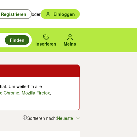
Registrieren
oder
Einloggen
Finden
en durchsuchen und mit Eingabetaste auswählen.
n um zu suchen, oder Vorschläge mit den Pfeiltasten nach oben/unten
des gewählten Orts oder PLZ.
Inserieren
Meins
hat. Um weiterhin alle
le Chrome
,
Mozilla Firefox
,
Sortieren nach:
Neueste