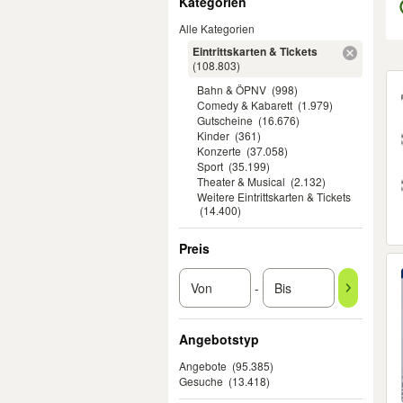
Kategorien
Alle Kategorien
Eintrittskarten & Tickets
(108.803)
Er
Bahn & ÖPNV
(998)
Comedy & Kabarett
(1.979)
Gutscheine
(16.676)
Kinder
(361)
Konzerte
(37.058)
Sport
(35.199)
Theater & Musical
(2.132)
Weitere Eintrittskarten & Tickets
(14.400)
Preis
-
Angebotstyp
Angebote
(95.385)
Gesuche
(13.418)