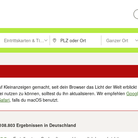
Eintrittskarten & Tickets
Ganzer Ort
ken um zu suchen, oder Vorschläge mit den Pfeiltasten nach oben/unt
PLZ oder Ort eingeben. Eingabetaste drücke
Suche im Umkreis 
f Kleinanzeigen gemacht, seit dein Browser das Licht der Welt erblickt 
i nutzen zu können, solltest du ihn aktualisieren. Wir empfehlen
Goog
Safari
, falls du macOS benutzt.
 108.803 Ergebnissen in Deutschland