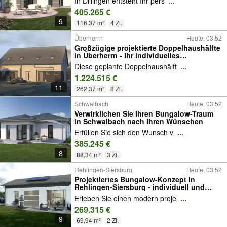
In Dillingen entsteht Ihr pers
...
405.265 €
9
116,37 m²
4 Zi.
Überherrn
Heute, 03:52
Großzügige projektierte Doppelhaushälfte
in Überherrn - Ihr individuelles
Familienzuhause
Diese geplante Doppelhaushälft
...
1.224.515 €
11
262,37 m²
8 Zi.
Schwalbach
Heute, 03:52
Verwirklichen Sie Ihren Bungalow-Traum
in Schwalbach nach Ihren Wünschen
Erfüllen Sie sich den Wunsch v
...
385.245 €
8
88,34 m²
3 Zi.
Rehlingen-Siersburg
Heute, 03:52
Projektiertes Bungalow-Konzept in
Rehlingen-Siersburg - individuell und
zukunftssicher
Erleben Sie einen modern proje
...
269.315 €
9
69,94 m²
2 Zi.