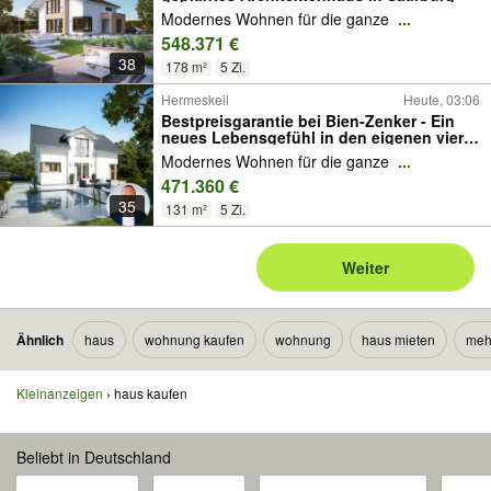
Modernes Wohnen für die ganze
...
548.371 €
38
178 m²
5 Zi.
Hermeskeil
Heute, 03:06
Bestpreisgarantie bei Bien-Zenker - Ein
neues Lebensgefühl in den eigenen vier
Wänden in Hermeskeil
Modernes Wohnen für die ganze
...
471.360 €
35
131 m²
5 Zi.
Weiter
Ähnlich
haus
wohnung kaufen
wohnung
haus mieten
meh
Kleinanzeigen
haus kaufen
Beliebt in Deutschland