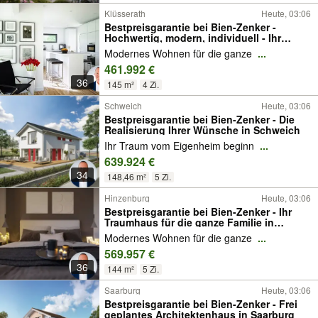
Klüsserath
Heute, 03:06
Bestpreisgarantie bei Bien-Zenker -
Hochwertig, modern, individuell - Ihr
Traumhaus in Klüsserath
Modernes Wohnen für die ganze
...
461.992 €
36
145 m²
4 Zi.
Schweich
Heute, 03:06
Bestpreisgarantie bei Bien-Zenker - Die
Realisierung Ihrer Wünsche in Schweich
Ihr Traum vom Eigenheim beginn
...
639.924 €
34
148,46 m²
5 Zi.
Hinzenburg
Heute, 03:06
Bestpreisgarantie bei Bien-Zenker - Ihr
Traumhaus für die ganze Familie in
Hinzenburg
Modernes Wohnen für die ganze
...
569.957 €
36
144 m²
5 Zi.
Saarburg
Heute, 03:06
Bestpreisgarantie bei Bien-Zenker - Frei
geplantes Architektenhaus in Saarburg