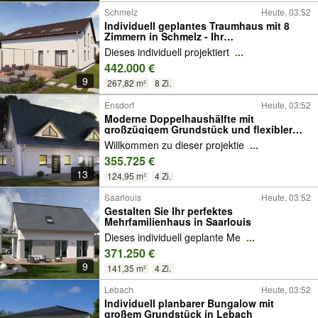
Schmelz
Heute, 03:52
Individuell geplantes Traumhaus mit 8
Zimmern in Schmelz - Ihr
maßgeschneidertes Fertighaus
Dieses individuell projektiert
...
442.000 €
9
267,82 m²
8 Zi.
Ensdorf
Heute, 03:52
Moderne Doppelhaushälfte mit
großzügigem Grundstück und flexibler
Ausstattung in Ensdorf
Willkommen zu dieser projektie
...
355.725 €
13
124,95 m²
4 Zi.
Saarlouis
Heute, 03:52
Gestalten Sie Ihr perfektes
Mehrfamilienhaus in Saarlouis
Dieses individuell geplante Me
...
371.250 €
9
141,35 m²
4 Zi.
Lebach
Heute, 03:52
Individuell planbarer Bungalow mit
großem Grundstück in Lebach