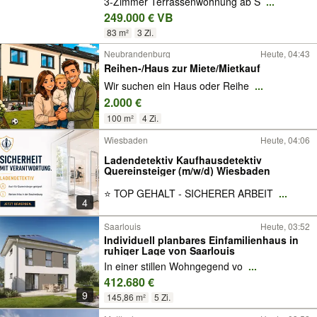
3-Zimmer Terrassenwohnung ab S
...
249.000 € VB
83 m²
3 Zi.
Neubrandenburg
Heute, 04:43
Reihen-/Haus zur Miete/Mietkauf
Wir suchen ein Haus oder Reihe
...
2.000 €
100 m²
4 Zi.
Wiesbaden
Heute, 04:06
Ladendetektiv Kaufhausdetektiv
Quereinsteiger (m/w/d) Wiesbaden
⭐ TOP GEHALT - SICHERER ARBEIT
...
4
Saarlouis
Heute, 03:52
Individuell planbares Einfamilienhaus in
ruhiger Lage von Saarlouis
In einer stillen Wohngegend vo
...
412.680 €
9
145,86 m²
5 Zi.