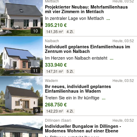
Mettlach
Heute, 03:52
Projektierter Neubau: Mehrfamilienhaus
mit vier Zimmern in Mettlach
In zentraler Lage von Mettlach
...
395.210 €
10
141,35 m²
4 Zi.
Nalbach
Heute, 03:52
Individuell geplantes Einfamilienhaus im
Zentrum von Nalbach
Im Herzen von Nalbach entsteht
...
333.940 €
11
147,31 m²
5 Zi.
Wadern
Heute, 03:52
Ihr neues, individuell geplantes
Einfamilienhaus in Wadern
Treten Sie ein in Ihr künftige
...
268.750 €
9
142,23 m²
4 Zi.
Dillingen (Saar)
Heute, 03:52
Individueller Bungalow in Dillingen -
Modernes Wohnen auf einer Ebene