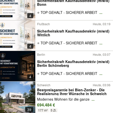
Sicherheitskraft Kaufhausdetektiv (m/w/d)
Bonn
⭐ TOP GEHALT - SICHERER ARBEIT
...
4
Flußbach
Heute, 03:19
Sicherheitskraft Kaufhausdetektiv (m/w/d)
Wittlich
⭐ TOP GEHALT - SICHERER ARBEIT
...
4
Berlin
Heute, 03:07
Sicherheitskraft Kaufhausdetektiv (m/w/d)
Berlin Schöneberg
⭐ TOP GEHALT - SICHERER ARBEIT
...
4
Schweich
Heute, 03:06
Bestpreisgarantie bei Bien-Zenker - Die
Realisierung Ihrer Wünsche in Schweich
Modernes Wohnen für die ganze
...
694.484 €
39
177 m²
5 Zi.