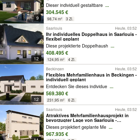
Dieser individuell gestaltbare
...
304.545 €
9
98,74 m²
3 Zi.
Saarlouis
Heute, 03:52
Ihr individuelles Doppelhaus in Saarlouis -
flexibel geplant
Diese projektierte Doppelhaush
...
408.495 €
12
124,95 m²
4 Zi.
Beckingen
Heute, 03:52
Flexibles Mehrfamilienhaus in Beckingen -
individuell geplant
Entdecken Sie dieses individue
...
569.380 €
12
231,95 m²
6 Zi.
Saarlouis
Heute, 03:52
Attraktives Mehrfamilienhausprojekt in
bevorzugter Lage von Saarlouis -
individuell planbar
Dieses projektiert geplante Me
...
967.935 €
11