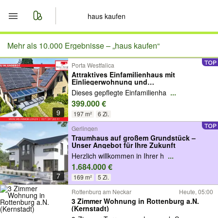
Start
Mehr als 10.000 Ergebnisse –
„haus kaufen“
Porta Westfalica
Merkliste
Attraktives Einfamilienhaus mit
Einliegerwohnung und
Sonnengrundstück
Nachrichten
Dieses gepflegte Einfamilienha
...
399.000 €
9
Anzeige aufgeben
197 m²
6 Zi.
Gerlingen
Traumhaus auf großem Grundstück –
Unser Angebot für Ihre Zukunft
Herzlich willkommen in Ihrer h
...
1.684.000 €
7
169 m²
5 Zi.
Rottenburg am Neckar
Heute, 05:00
3 Zimmer Wohnung in Rottenburg a.N.
(Kernstadt)