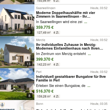
193,94 m²
6 Zi.
Saarwellingen
Heute, 03:52
Moderne Doppelhaushälfte mit vier
Zimmern in Saarwellingen - Ihr
individuelles Zuhause
In Saarwellingen wird eine zei
...
359.775 €
10
127,49 m²
4 Zi.
Merzig
Heute, 03:52
Ihr individuelles Zuhause in Merzig:
Modernes Einfamilienhaus nach Ihren
Vorstellungen
Im Zentrum von Merzig entsteht
...
399.370 €
13
142,23 m²
4 Zi.
Perl
Heute, 03:52
Individuell gestaltbarer Bungalow für Ihre
Familie in Perl
Erleben Sie einen Bungalow, de
...
516.370 €
8
159,28 m²
4 Zi.
Bonn
Heute, 03:35