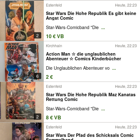
Estenfeld
Heute, 22:23
Star Wars Die Hohe Republik Es gibt keine
Angst Comic
Star-Wars-Comicband "Die
...
2
10 € VB
Kirchhain
Heute, 22:23
Action Man ☆ die unglaublichen
Abenteuer ☆ Comics Kinderbücher
Die Unglaublichen Abenteuer vo
...
6
2 €
Estenfeld
Heute, 22:23
Star Wars Die Hohe Republik Maz Kanatas
Rettung Comic
Star-Wars-Comicband "Die
...
2
8 € VB
Estenfeld
Heute, 22:23
Star Wars Der Pfad des Schicksals Comic
Sammelband