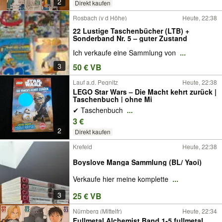
2
Direkt kaufen
Rosbach (v d Höhe)
Heute, 22:38
22 Lustige Taschenbücher (LTB) +
Sonderband Nr. 5 – guter Zustand
Ich verkaufe eine Sammlung von
...
3
50 € VB
Lauf a.d. Pegnitz
Heute, 22:38
LEGO Star Wars – Die Macht kehrt zurück |
Taschenbuch | ohne Mi
✔ Taschenbuch
...
3 €
2
Direkt kaufen
Krefeld
Heute, 22:38
Boyslove Manga Sammlung (BL/ Yaoi)
Verkaufe hier meine komplette
...
3
25 € VB
Nürnberg (Mittelfr)
Heute, 22:34
Fullmetal Alchemist Band 1-5 fullmetal