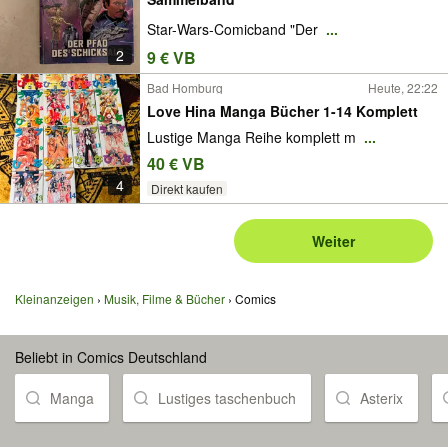
Star-Wars-Comicband "Der
...
2
9 € VB
Bad Homburg
Heute, 22:22
Love Hina Manga Bücher 1-14 Komplett
Lustige Manga Reihe komplett m
...
40 € VB
4
Direkt kaufen
Weiter
Kleinanzeigen
Musik, Filme & Bücher
Comics
Beliebt in Comics Deutschland
Manga
Lustiges taschenbuch
Asterix