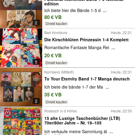
edition
Ich biete hier die Bände 1-5 d
...
80 € VB
2
Direkt kaufen
Bad Homburg
Heute, 22:31
Die Kirschblüten Prinzessin 1-4 Komplett
Romantische Fantasie Manga Rei
...
20 € VB
5
Direkt kaufen
Nürnberg (Mittelfr)
Heute, 22:31
To Your Eternity Band 1-7 Manga deutsch
Ich biete die bände 1-7 der Ma
...
35 € VB
2
Direkt kaufen
Rosbach (v d Höhe)
Heute, 22:30
15 alte Lustige Taschenbücher (LTB)
70er/80er Jahre – Nr. 19–105
Ich verkaufe meine Sammlung äl
...