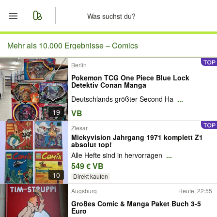
Start
Mehr als 10.000 Ergebnisse –
Comics
Berlin
Merkliste
Pokemon TCG One Piece Blue Lock
Detektiv Conan Manga
Nachrichten
Deutschlands größter Second Ha
...
19
VB
Anzeige aufgeben
Ziesar
Mickyvision Jahrgang 1971 komplett Z1
absolut top!
Alle Hefte sind in hervorragen
...
549 € VB
10
Direkt kaufen
Augsburg
Heute, 22:55
Großes Comic & Manga Paket Buch 3-5
Euro