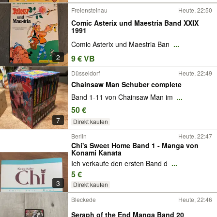
Freiensteinau
Heute, 22:50
Comic Asterix und Maestria Band XXIX
1991
Comic Asterix und Maestria Ban
...
2
9 € VB
Düsseldorf
Heute, 22:49
Chainsaw Man Schuber complete
Band 1-11 von Chainsaw Man im
...
50 €
7
Direkt kaufen
Berlin
Heute, 22:47
Chi's Sweet Home Band 1 - Manga von
Konami Kanata
Ich verkaufe den ersten Band d
...
5 €
3
Direkt kaufen
Bleckede
Heute, 22:46
Seraph of the End Manga Band 20