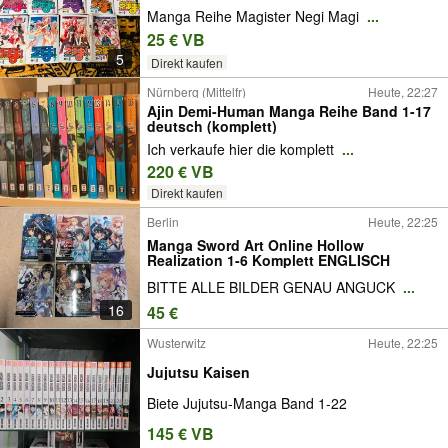
Manga Reihe Magister Negi Magi
...
25 € VB
5
Direkt kaufen
Nürnberg (Mittelfr)
Heute, 22:27
Ajin Demi-Human Manga Reihe Band 1-17
deutsch (komplett)
Ich verkaufe hier die komplett
...
220 € VB
Direkt kaufen
Berlin
Heute, 22:25
Manga Sword Art Online Hollow
Realization 1-6 Komplett ENGLISCH
BITTE ALLE BILDER GENAU ANGUCK
...
16
45 €
Wusterwitz
Heute, 22:25
Jujutsu Kaisen
Biete Jujutsu-Manga Band 1-22
145 € VB