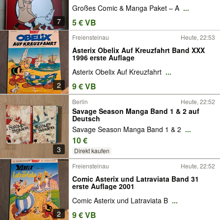
Großes Comic & Manga Paket – A
...
7
5 € VB
Freiensteinau
Heute, 22:53
Asterix Obelix Auf Kreuzfahrt Band XXX
1996 erste Auflage
Asterix Obelix Auf Kreuzfahrt
...
2
9 € VB
Berlin
Heute, 22:52
Savage Season Manga Band 1 & 2 auf
Deutsch
Savage Season Manga Band 1 & 2
...
10 €
3
Direkt kaufen
Freiensteinau
Heute, 22:52
Comic Asterix und Latraviata Band 31
erste Auflage 2001
Comic Asterix und Latraviata B
...
2
9 € VB