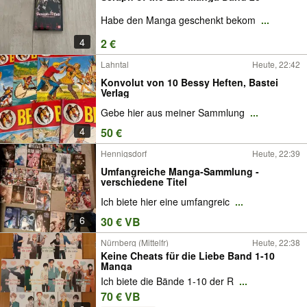
Habe den Manga geschenkt bekom
...
4
2 €
Lahntal
Heute, 22:42
Konvolut von 10 Bessy Heften, Bastei
Verlag
Gebe hier aus meiner Sammlung
...
4
50 €
Hennigsdorf
Heute, 22:39
Umfangreiche Manga-Sammlung -
verschiedene Titel
Ich biete hier eine umfangreic
...
6
30 € VB
Nürnberg (Mittelfr)
Heute, 22:38
Keine Cheats für die Liebe Band 1-10
Manga
Ich biete die Bände 1-10 der R
...
70 € VB