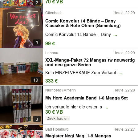
70 € VB
2
Offenbach
Heute, 22:29
Comic Konvolut 14 Bände – Dany
Klassiker & Rote Ohren (Sammlung)
Comic Konvolut 14 Bände – Dany
...
3
99 €
Lahnau
Heute, 22:29
XXL-Manga-Paket 72 Mangas tw neuwertig
und neu ganze Serien
Kein EINZELVERKAUF Zum Verkauf
...
19
333 €
Nürnberg (Mittelfr)
Heute, 22:28
My Hero Academia Band 1-6 Manga Set
Ich verkaufe hier die ersten s
...
30 € VB
Direkt kaufen
3
Bad Homburg
Heute, 22:27
Magister Negi Magi 1-9 Mangas