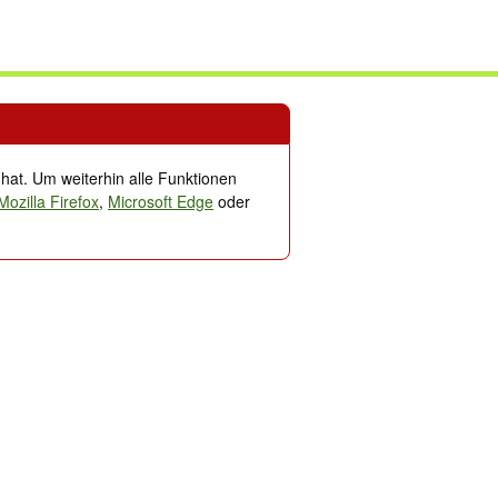
n
Garagen & Stellplätze
Auf Zeit & WG
Container
Ferien- & Auslandsimmob
 hat. Um weiterhin alle Funktionen
Mozilla Firefox
,
Microsoft Edge
oder