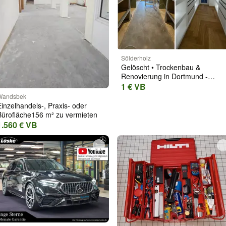
Sölderholz
Gelöscht • Trockenbau &
Renovierung in Dortmund -
Schnell & Saube
1 € VB
Wandsbek
Einzelhandels-, Praxis- oder
Bürofläche156 m² zu vermieten
1.560 € VB