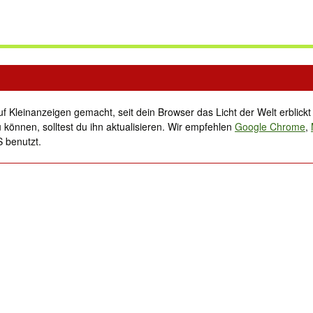
swohnungen
Häuser zum Kauf
Grundstücke & Gärten
Gewerbeimmobilie
f Kleinanzeigen gemacht, seit dein Browser das Licht der Welt erblickt
 können, solltest du ihn aktualisieren. Wir empfehlen
Google Chrome
,
S benutzt.