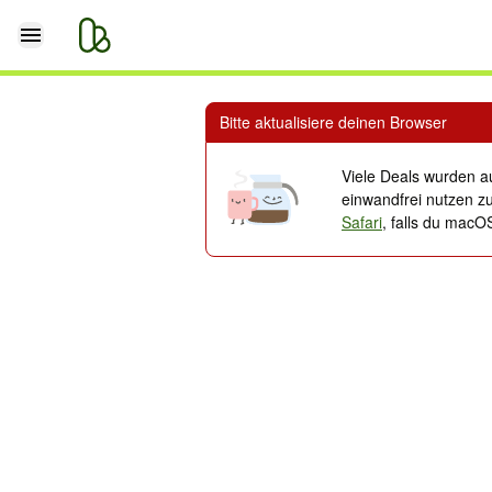
Immobilien
Neubauprojekte
Mietwohnungen
Häuser zur Miete
Eigentum
Bitte aktualisiere deinen Browser
Viele Deals wurden au
einwandfrei nutzen zu
Safari
, falls du macO
Kleinanzeigen entdecken