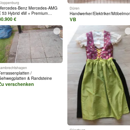
Cloppenburg
Mercedes-Benz Mercedes-AMG
Düren
E 53 Hybrid 4M + Premium
Handwerker/Elektriker/Möbelmo
Hinterach
80.900 €
VB
Lambrechtshagen
Terrassenplatten /
Gehwegplatten & Randsteine
Zu verschenken
Günzburg