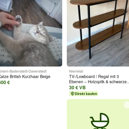
hlem-Badenstedt-Davenstedt
Niemetal
Katze British Kurzhaar Beige
TV-/Lowboard / Regal mit 3
Ebenen – Holzoptik & schwarzes
600 €
Metall
30 € VB
Direkt kaufen