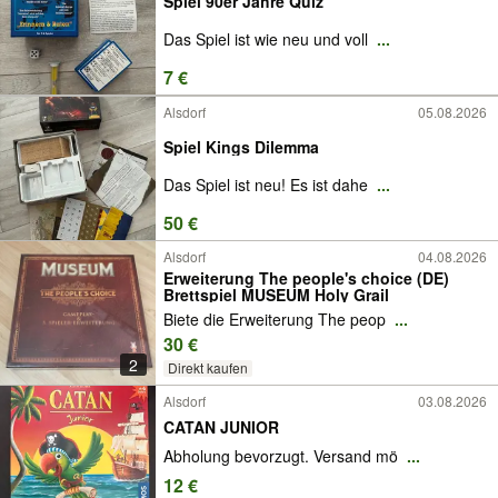
Spiel 90er Jahre Quiz
Das Spiel ist wie neu und voll
...
7 €
Alsdorf
05.08.2026
Spiel Kings Dilemma
Das Spiel ist neu! Es ist dahe
...
50 €
Alsdorf
04.08.2026
Erweiterung The people's choice (DE)
Brettspiel MUSEUM Holy Grail
Biete die Erweiterung The peop
...
30 €
2
Direkt kaufen
Alsdorf
03.08.2026
CATAN JUNIOR
Abholung bevorzugt. Versand mö
...
12 €