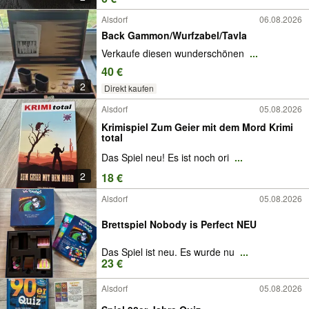
Alsdorf
06.08.2026
Back Gammon/Wurfzabel/Tavla
Verkaufe diesen wunderschönen
...
40 €
2
Direkt kaufen
Alsdorf
05.08.2026
Krimispiel Zum Geier mit dem Mord Krimi
total
Das Spiel neu! Es ist noch ori
...
2
18 €
Alsdorf
05.08.2026
Brettspiel Nobody is Perfect NEU
Das Spiel ist neu. Es wurde nu
...
23 €
Alsdorf
05.08.2026