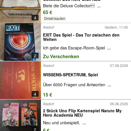
Biete die Deluxe Collector
...
65 €
4
Direkt kaufen
Alsdorf
Gestern, 11:45
EXIT Das Spiel - Das Tor zwischen den
Welten
Ich gebe das Escape-Room-Spiel
...
2
Zu Verschenken
Alsdorf
07.08.2026
WISSENS-SPEKTRUM, Spiel
Über 6000 Fragen und Antworten
...
4
15 €
Alsdorf
06.08.2026
2 Stück Uno Flip Kartenspiel Naruto My
Hero Academia NEU
Neu und unbespielt.
...
2
6 €