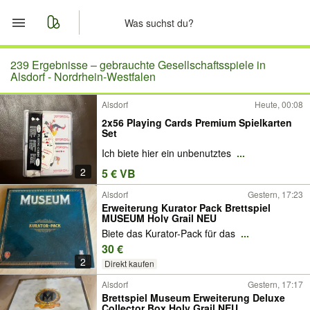
Start
239 Ergebnisse –
gebrauchte Gesellschaftsspiele in
Alsdorf - Nordrhein-Westfalen
Merkliste
Alsdorf
Heute, 00:08
2x56 Playing Cards Premium Spielkarten
Nachrichten
Set
Ich biete hier ein unbenutztes
...
Anzeige aufgeben
2
5 € VB
Alsdorf
Gestern, 17:23
Erweiterung Kurator Pack Brettspiel
MUSEUM Holy Grail NEU
Biete das Kurator-Pack für das
...
30 €
2
Direkt kaufen
Alsdorf
Gestern, 17:17
Brettspiel Museum Erweiterung Deluxe
Collector Box Holy Grail NEU