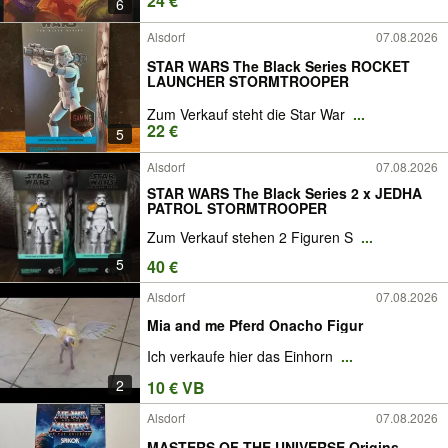
24 €
6
Alsdorf
07.08.2026
STAR WARS The Black Series ROCKET
LAUNCHER STORMTROOPER
Zum Verkauf steht die Star War
...
22 €
5
Alsdorf
07.08.2026
STAR WARS The Black Series 2 x JEDHA
PATROL STORMTROOPER
Zum Verkauf stehen 2 Figuren S
...
5
40 €
Alsdorf
07.08.2026
Mia and me Pferd Onacho Figur
Ich verkaufe hier das Einhorn
...
2
10 € VB
Alsdorf
07.08.2026
MASTERS OF THE UNIVERSE Origins