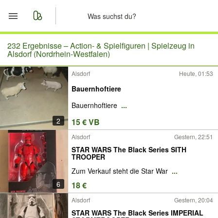
Start
232 Ergebnisse –
Action- & Spielfiguren | Spielzeug in
Alsdorf (Nordrhein-Westfalen)
Merkliste
Alsdorf
Heute, 01:53
Bauernhoftiere
Nachrichten
Bauernhoftiere
...
Anzeige aufgeben
2
15 € VB
Alsdorf
Gestern, 22:51
STAR WARS The Black Series SITH
TROOPER
Zum Verkauf steht die Star War
...
6
18 €
Alsdorf
Gestern, 20:04
STAR WARS The Black Series IMPERIAL