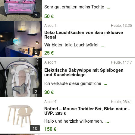
Sehr gut erhalten meins Tochte
...
7
50 €
Alsdorf
Heute, 13:25
Deko Leuchtkästen von ikea inklusive
Regal
Wir bieten tolle Leuchtwürfel
...
2
25 €
Alsdorf
Heute, 11:47
Elektrische Babywippe mit Spielbogen
und Kuscheleinlage
Ich verkaufe diese gemütliche
...
2
30 €
Alsdorf
Heute, 08:41
Nofred – Mouse Toddler Set, Birke natur –
UVP: 293 €
Hallo und herzlich willkommen.
...
10
150 €