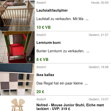
Alsdorf
Heute, 00:59
Laufstall/laufgitter
Laufstall zu verkaufen. Mit Ma
...
10 € VB
Alsdorf
Gestern, 21:57
Lernturm bunt
Bunter Lernturm zu verkaufen.
...
2
8 € VB
Alsdorf
Gestern, 16:08
ikea kallax
Das Regal hat ein paar kleine
...
20 €
Alsdorf
Gestern, 10:07
Nofred - Mouse Junior Stuhl, Eiche matt
lackiert - UVP: 319 €