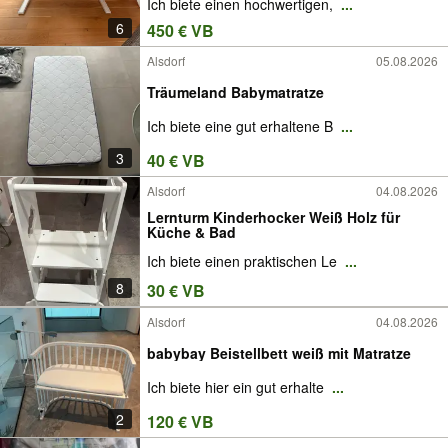
Ich biete einen hochwertigen,
...
6
450 € VB
Alsdorf
05.08.2026
Träumeland Babymatratze
Ich biete eine gut erhaltene B
...
3
40 € VB
Alsdorf
04.08.2026
Lernturm Kinderhocker Weiß Holz für
Küche & Bad
Ich biete einen praktischen Le
...
8
30 € VB
Alsdorf
04.08.2026
babybay Beistellbett weiß mit Matratze
Ich biete hier ein gut erhalte
...
2
120 € VB