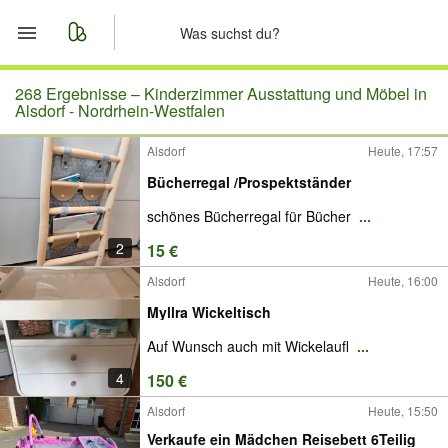
Start
268 Ergebnisse –
Kinderzimmer Ausstattung und Möbel in
Alsdorf - Nordrhein-Westfalen
Merkliste
Alsdorf
Heute, 17:57
Bücherregal /Prospektständer
Nachrichten
schönes Bücherregal für Bücher
...
Anzeige aufgeben
2
15 €
Alsdorf
Heute, 16:00
Myllra Wickeltisch
Auf Wunsch auch mit Wickelaufl
...
4
150 €
Alsdorf
Heute, 15:50
Verkaufe ein Mädchen Reisebett 6Teilig