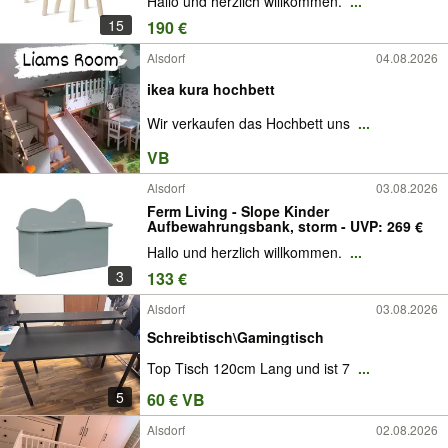
Hallo und herzlich willkommen.
...
15
190 €
Alsdorf
04.08.2026
ikea kura hochbett
Wir verkaufen das Hochbett uns
...
VB
Alsdorf
03.08.2026
Ferm Living - Slope Kinder
Aufbewahrungsbank, storm - UVP: 269 €
Hallo und herzlich willkommen.
...
3
133 €
Alsdorf
03.08.2026
Schreibtisch\Gamingtisch
Top Tisch 120cm Lang und ist 7
...
5
60 € VB
Alsdorf
02.08.2026