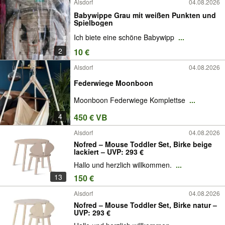
Alsdorf
04.08.2026
Babywippe Grau mit weißen Punkten und
Spielbogen
Ich biete eine schöne Babywipp
...
2
10 €
Alsdorf
04.08.2026
Federwiege Moonboon
Moonboon Federwiege Komplettse
...
4
450 € VB
Alsdorf
04.08.2026
Nofred – Mouse Toddler Set, Birke beige
lackiert – UVP: 293 €
Hallo und herzlich willkommen.
...
13
150 €
Alsdorf
04.08.2026
Nofred – Mouse Toddler Set, Birke natur –
UVP: 293 €