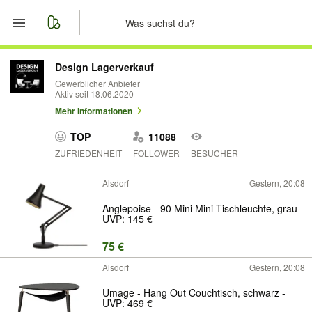
Start
Design Lagerverkauf
Gewerblicher Anbieter
Aktiv seit 18.06.2020
Merkliste
Mehr Informationen
Nachrichten
TOP
11088
ZUFRIEDENHEIT
FOLLOWER
BESUCHER
Anzeige aufgeben
Alsdorf
Gestern, 20:08
Anglepoise - 90 Mini Mini Tischleuchte, grau -
UVP: 145 €
75 €
Alsdorf
Gestern, 20:08
Umage - Hang Out Couchtisch, schwarz -
UVP: 469 €