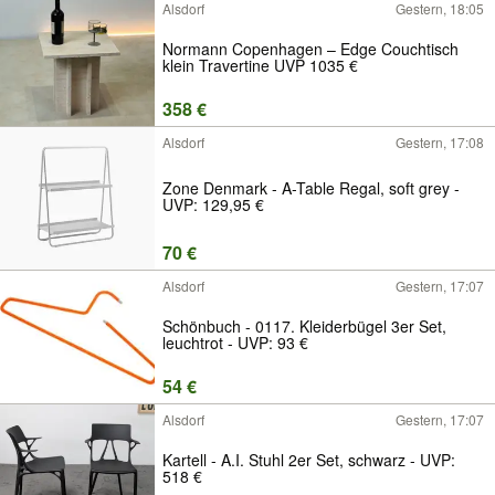
Alsdorf
Gestern, 18:05
Normann Copenhagen – Edge Couchtisch
klein Travertine UVP 1035 €
358 €
Alsdorf
Gestern, 17:08
Zone Denmark - A-Table Regal, soft grey -
UVP: 129,95 €
70 €
Alsdorf
Gestern, 17:07
Schönbuch - 0117. Kleiderbügel 3er Set,
leuchtrot - UVP: 93 €
54 €
Alsdorf
Gestern, 17:07
Kartell - A.I. Stuhl 2er Set, schwarz - UVP:
518 €