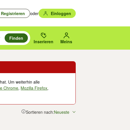
Registrieren
oder
Einloggen
Finden
en durchsuchen und mit Eingabetaste auswählen.
n um zu suchen, oder Vorschläge mit den Pfeiltasten nach oben/unten
des gewählten Orts oder PLZ.
Inserieren
Meins
hat. Um weiterhin alle
le Chrome
,
Mozilla Firefox
,
Sortieren nach:
Neueste