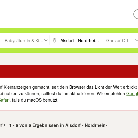
Babysitter/-in & Kinderbetreuung
Ganzer Ort
ken um zu suchen, oder Vorschläge mit den Pfeiltasten nach oben/unt
PLZ oder Ort eingeben. Eingabetaste drücke
Suche im Umkreis 
f Kleinanzeigen gemacht, seit dein Browser das Licht der Welt erblickt 
i nutzen zu können, solltest du ihn aktualisieren. Wir empfehlen
Goog
Safari
, falls du macOS benutzt.
rf
1 - 6 von 6 Ergebnissen in Alsdorf - Nordrhein-