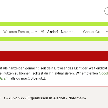
Weiteres Familie, Kind & Baby
Ganzer Ort
ken um zu suchen, oder Vorschläge mit den Pfeiltasten nach oben/unt
PLZ oder Ort eingeben. Eingabetaste drücke
Suche im Umkreis 
f Kleinanzeigen gemacht, seit dein Browser das Licht der Welt erblickt 
i nutzen zu können, solltest du ihn aktualisieren. Wir empfehlen
Goog
Safari
, falls du macOS benutzt.
1 - 25 von 229 Ergebnissen in Alsdorf - Nordrhein-