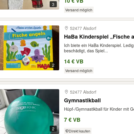
10 € VB
3
Versand möglich
52477 Alsdorf
HaBa Kinderspiel „Fische 
Ich biete ein HaBa Kinderspiel. Ledig
beschädigt, das Spiel...
14 € VB
2
Versand möglich
52477 Alsdorf
Gymnastikball
Hüpf-/Gymnastikball für Kinder mit
7 € VB
2
Direkt kaufen