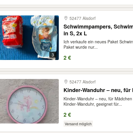
52477 Alsdorf
Schwimmpampers, Schwimm
in S, 2x L
Ich verkaufe ein neues Paket Schwi
Paket wurde nur...
3
2 €
52477 Alsdorf
Kinder‑Wanduhr – neu, fü
Kinder‑Wanduhr – neu, für Mädchen 
Kinder‑Wanduhr, geeignet für...
2 €
Versand möglich