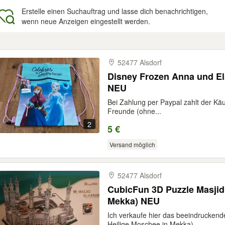
Erstelle einen Suchauftrag und lasse dich benachrichtigen,
wenn neue Anzeigen eingestellt werden.
gebnisse
52477 Alsdorf
Disney Frozen Anna und El
NEU
Bei Zahlung per Paypal zahlt der Kä
Freunde (ohne...
2
5 €
Versand möglich
52477 Alsdorf
CubicFun 3D Puzzle Masjid
Mekka) NEU
Ich verkaufe hier das beeindruckend
Heilige Moschee in Mekka)...