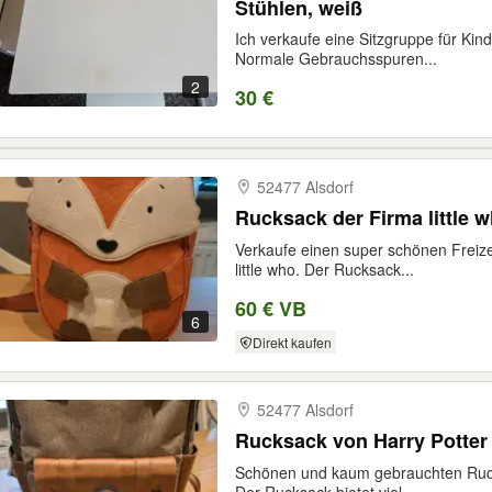
Stühlen, weiß
Ich verkaufe eine Sitzgruppe für Kin
Normale Gebrauchsspuren...
2
30 €
52477 Alsdorf
Rucksack der Firma little 
Verkaufe einen super schönen Freize
little who. Der Rucksack...
60 € VB
6
Direkt kaufen
52477 Alsdorf
Rucksack von Harry Potter
Schönen und kaum gebrauchten Ruck