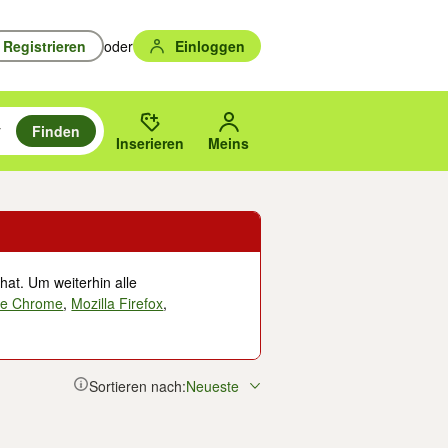
Registrieren
oder
Einloggen
Finden
en durchsuchen und mit Eingabetaste auswählen.
n um zu suchen, oder Vorschläge mit den Pfeiltasten nach oben/unten
des gewählten Orts oder PLZ.
Inserieren
Meins
hat. Um weiterhin alle
le Chrome
,
Mozilla Firefox
,
Sortieren nach:
Neueste