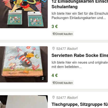
12 Einladungskarten Einsc
Schulanfang
Ich biete hier ein Set für die Einsch
Packungen Einladungskarten und...
3 €
Direkt kaufen
52477 Alsdorf
Servietten Rabe Socke Ei
Ich biete hier ein neues und original
mit dem beliebten...
4 €
2
Direkt kaufen
52477 Alsdorf
Tischgruppe, Sitzgruppe für