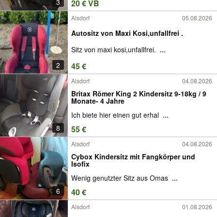
3
20 € VB
Alsdorf
05.08.2026
Autositz von Maxi Kosi,unfallfrei .
Sitz von maxi kosi,unfallfrei.
...
2
45 €
Alsdorf
04.08.2026
Britax Römer King 2 Kindersitz 9-18kg / 9
Monate- 4 Jahre
Ich biete hier einen gut erhal
...
8
55 €
Alsdorf
04.08.2026
Cybox Kindersitz mit Fangkörper und
Isofix
Wenig genutzter Sitz aus Omas
...
6
40 €
Alsdorf
01.08.2026