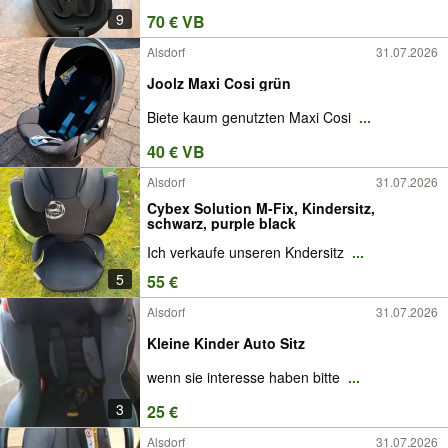
9
70 € VB
Alsdorf
31.07.2026
Joolz Maxi Cosi grün
Biete kaum genutzten Maxi Cosi
...
40 € VB
Alsdorf
31.07.2026
Cybex Solution M-Fix, Kindersitz,
schwarz, purple black
Ich verkaufe unseren Kndersitz
...
5
55 €
Alsdorf
31.07.2026
Kleine Kinder Auto Sitz
wenn sie interesse haben bitte
...
3
25 €
Alsdorf
31.07.2026