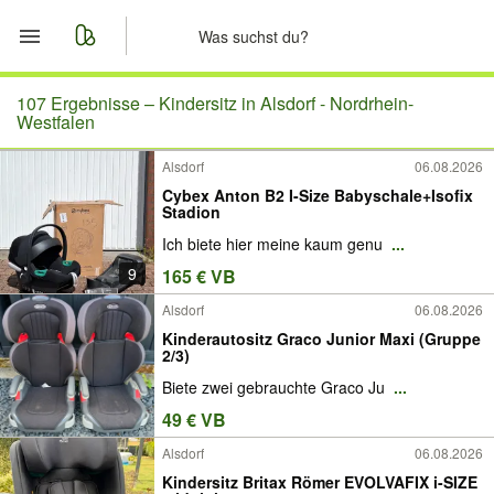
Start
107 Ergebnisse –
Kindersitz in Alsdorf - Nordrhein-
Westfalen
Merkliste
Alsdorf
06.08.2026
Cybex Anton B2 I-Size Babyschale+Isofix
Nachrichten
Stadion
Ich biete hier meine kaum genu
...
Anzeige aufgeben
9
165 € VB
Alsdorf
06.08.2026
Kinderautositz Graco Junior Maxi (Gruppe
2/3)
Biete zwei gebrauchte Graco Ju
...
49 € VB
Alsdorf
06.08.2026
Kindersitz Britax Römer EVOLVAFIX i-SIZE