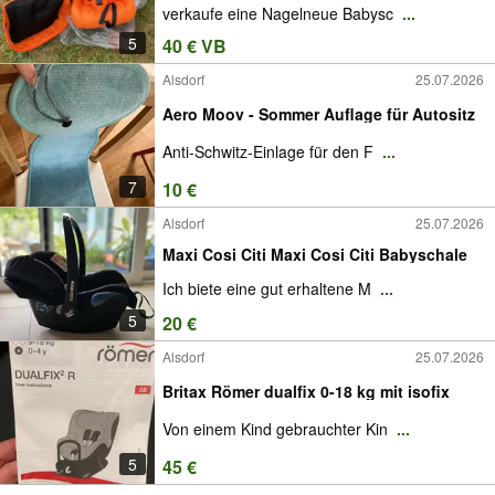
verkaufe eine Nagelneue Babysc
...
5
40 € VB
Alsdorf
25.07.2026
Aero Moov - Sommer Auflage für Autositz
Anti-Schwitz-Einlage für den F
...
7
10 €
Alsdorf
25.07.2026
Maxi Cosi Citi Maxi Cosi Citi Babyschale
Ich biete eine gut erhaltene M
...
5
20 €
Alsdorf
25.07.2026
Britax Römer dualfix 0-18 kg mit isofix
Von einem Kind gebrauchter Kin
...
5
45 €