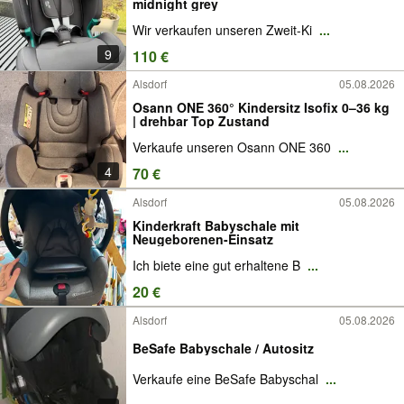
midnight grey
Wir verkaufen unseren Zweit-Ki
...
9
110 €
Alsdorf
05.08.2026
Osann ONE 360° Kindersitz Isofix 0–36 kg
| drehbar Top Zustand
Verkaufe unseren Osann ONE 360
...
4
70 €
Alsdorf
05.08.2026
Kinderkraft Babyschale mit
Neugeborenen-Einsatz
Ich biete eine gut erhaltene B
...
20 €
Alsdorf
05.08.2026
BeSafe Babyschale / Autositz
Verkaufe eine BeSafe Babyschal
...