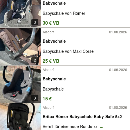
Babyschale
Babyschale von Römer
3
30 € VB
Alsdorf
01.08.2026
Babyschale
Babyschale von Maxi Corse
2
25 € VB
Alsdorf
01.08.2026
Babyschale
Babyschale
3
15 €
Alsdorf
01.08.2026
Britax Römer Babyschale Baby-Safe 5z2
Bereit für eine neue Runde ☺️
...