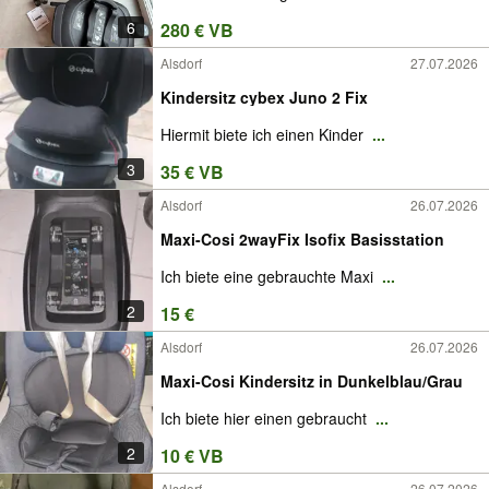
6
280 € VB
Alsdorf
27.07.2026
Kindersitz cybex Juno 2 Fix
Hiermit biete ich einen Kinder
...
3
35 € VB
Alsdorf
26.07.2026
Maxi-Cosi 2wayFix Isofix Basisstation
Ich biete eine gebrauchte Maxi
...
2
15 €
Alsdorf
26.07.2026
Maxi-Cosi Kindersitz in Dunkelblau/Grau
Ich biete hier einen gebraucht
...
2
10 € VB
Alsdorf
26.07.2026