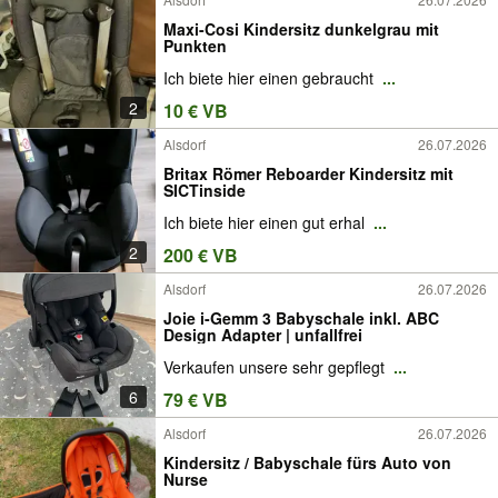
Maxi-Cosi Kindersitz dunkelgrau mit
Punkten
Ich biete hier einen gebraucht
...
2
10 € VB
Alsdorf
26.07.2026
Britax Römer Reboarder Kindersitz mit
SICTinside
Ich biete hier einen gut erhal
...
2
200 € VB
Alsdorf
26.07.2026
Joie i-Gemm 3 Babyschale inkl. ABC
Design Adapter | unfallfrei
Verkaufen unsere sehr gepflegt
...
6
79 € VB
Alsdorf
26.07.2026
Kindersitz / Babyschale fürs Auto von
Nurse