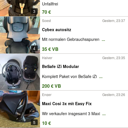
Unfallfrei
3
70 €
Soest
Gestern, 23:37
Cybex autositz
Mit normalen Gebrauchsspuren
...
4
35 € VB
Halver
Gestern, 23:35
BeSafe iZi Modular
Komplett Paket von BeSafe iZi
...
200 € VB
Enger
Gestern, 23:26
Maxi Cosi 3x mit Easy Fix
Wir verkaufen insgesamt 3 Maxi
...
5
10 €