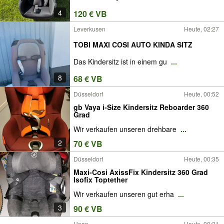
4
120 € VB
Leverkusen
Heute, 02:27
TOBI MAXI COSI AUTO KINDA SITZ
Das Kindersitz ist in einem gu
...
8
68 € VB
Düsseldorf
Heute, 00:52
gb Vaya i-Size Kindersitz Reboarder 360
Grad
Wir verkaufen unseren drehbare
...
2
70 € VB
Düsseldorf
Heute, 00:35
Maxi-Cosi AxissFix Kindersitz 360 Grad
Isofix Toptether
Wir verkaufen unseren gut erha
...
3
90 € VB
Haan
Heute, 00:21