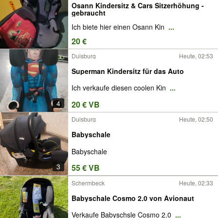
Osann Kindersitz & Cars Sitzerhöhung -
gebraucht
Ich biete hier einen Osann Kin
...
20 €
Duisburg
Heute, 02:53
Superman Kindersitz für das Auto
Ich verkaufe diesen coolen Kin
...
4
20 € VB
Duisburg
Heute, 02:50
Babyschale
Babyschale
3
55 € VB
Schermbeck
Heute, 02:33
Babyschale Cosmo 2.0 von Avionaut
Verkaufe Babyschsle Cosmo 2.0
...