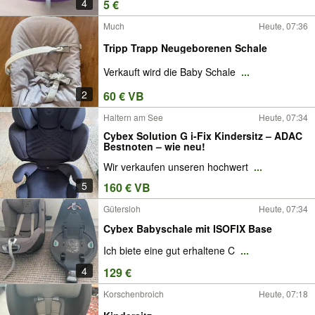
4
5 €
Much
Heute, 07:36
Tripp Trapp Neugeborenen Schale
Verkauft wird die Baby Schale
...
2
60 € VB
Haltern am See
Heute, 07:34
Cybex Solution G i-Fix Kindersitz – ADAC
Bestnoten – wie neu!
Wir verkaufen unseren hochwert
...
5
160 € VB
Gütersloh
Heute, 07:34
Cybex Babyschale mit ISOFIX Base
Ich biete eine gut erhaltene C
...
4
129 €
Korschenbroich
Heute, 07:18