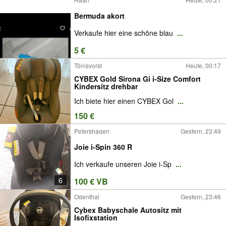
Bermuda akort
Verkaufe hier eine schöne blau
...
5 €
Tönisvorst
Heute, 00:17
CYBEX Gold Sirona Gi i-Size Comfort
Kindersitz drehbar
Ich biete hier einen CYBEX Gol
...
150 €
Petershagen
Gestern, 23:49
Joie i-Spin 360 R
Ich verkaufe unseren Joie i-Sp
...
6
100 € VB
Odenthal
Gestern, 23:46
Cybex Babyschale Autositz mit
Isofixstation