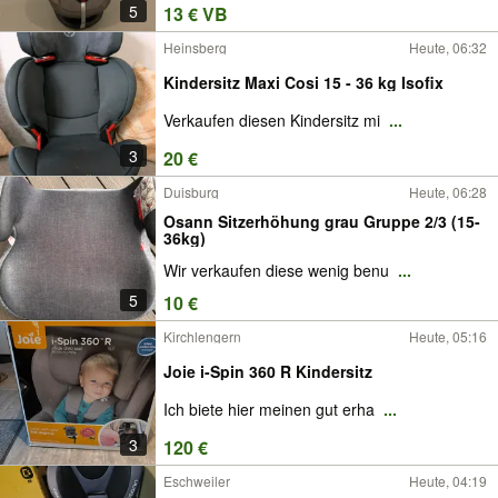
5
13 € VB
Heinsberg
Heute, 06:32
Kindersitz Maxi Cosi 15 - 36 kg Isofix
Verkaufen diesen Kindersitz mi
...
3
20 €
Duisburg
Heute, 06:28
Osann Sitzerhöhung grau Gruppe 2/3 (15-
36kg)
Wir verkaufen diese wenig benu
...
5
10 €
Kirchlengern
Heute, 05:16
Joie i-Spin 360 R Kindersitz
Ich biete hier meinen gut erha
...
3
120 €
Eschweiler
Heute, 04:19