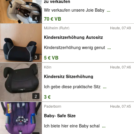
zu verkaufen
Wir verkaufen unsere Joie Baby
...
4
70 € VB
Mülheim (Ruhr)
Heute, 07:49
Kindersitzerhöhung Autositz
Kindersitzerhöhung wenig genut
...
3
5 € VB
Köln
Heute, 07:46
Kindersitz Sitzerhöhung
Ich gebe diese praktische Sitz
...
2
3 €
Paderborn
Heute, 07:45
Baby- Safe Size
Ich biete hier eine Baby schal
...