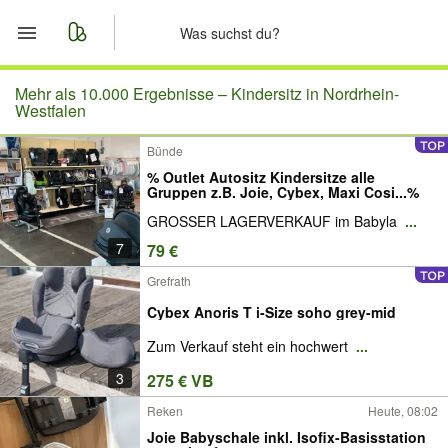
Start
Mehr als 10.000 Ergebnisse –
Kindersitz in Nordrhein-
Westfalen
Merkliste
Bünde
% Outlet Autositz Kindersitze alle
Nachrichten
Gruppen z.B. Joie, Cybex, Maxi Cosi...%
GROSSER LAGERVERKAUF im Babyla
...
Anzeige aufgeben
7
79 €
Grefrath
Cybex Anoris T i-Size soho grey-mid
Zum Verkauf steht ein hochwert
...
3
275 € VB
Reken
Heute, 08:02
Joie Babyschale inkl. Isofix-Basisstation