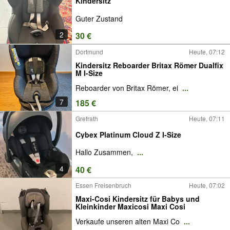
Kindersitz
Guter Zustand
2
30 €
Dortmund
Heute, 07:12
Kindersitz Reboarder Britax Römer Dualfix
M I-Size
Reboarder von Britax Römer, ei
...
7
185 €
Grefrath
Heute, 07:11
Cybex Platinum Cloud Z I-Size
Hallo Zusammen,
...
4
40 €
Essen Freisenbruch
Heute, 07:02
Maxi-Cosi Kindersitz für Babys und
Kleinkinder Maxicosi Maxi Cosi
Verkaufe unseren alten Maxi Co
...