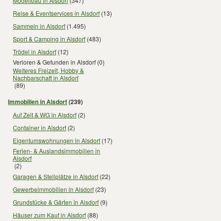
Modellbau in Alsdorf
(347)
Reise & Eventservices in Alsdorf
(13)
Sammeln in Alsdorf
(1.495)
Sport & Camping in Alsdorf
(483)
Trödel in Alsdorf
(12)
Verloren & Gefunden in Alsdorf
(0)
Weiteres Freizeit, Hobby &
Nachbarschaft in Alsdorf
(89)
Immobilien in Alsdorf
(239)
Auf Zeit & WG in Alsdorf
(2)
Container in Alsdorf
(2)
Eigentumswohnungen in Alsdorf
(17)
Ferien- & Auslandsimmobilien in
Alsdorf
(2)
Garagen & Stellplätze in Alsdorf
(22)
Gewerbeimmobilien in Alsdorf
(23)
Grundstücke & Gärten in Alsdorf
(9)
Häuser zum Kauf in Alsdorf
(88)