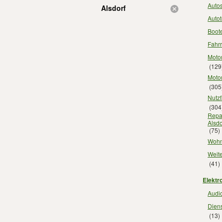
Autos
Alsdorf
Autot
Boote
Fahrr
Motor
(129
Motor
(305
Nutzf
(304
Repar
Alsdo
(75)
Wohn
Weite
(41)
Elektro
Audio
Diens
(13)