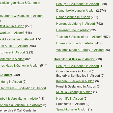
tleistungen Haus & Garten in
Beauty & Gesundheit in Alsdorf
(230)
rf
Damenbekleidung in Alsdorf
(2.274)
nzubehör & Pflanzen in Alsdorf
Damenschuhe in Alsdorf
(721)
)
Herrenbekleidung in Alsdorf
(792)
extilien in Alsdorf
(220)
Herrenschuhe in Alsdorf
(222)
werken in Alsdorf
(646)
Taschen & Accessoires in Alsdorf
(657)
e & Esszimmer in Alsdorf
(1.510)
Uhren & Schmuck in Alsdorf
(417)
n & Licht in Alsdorf
(596)
Weiteres Mode & Beauty in Alsdorf
(56)
fzimmer in Alsdorf
(223)
zimmer in Alsdorf
(826)
Unterricht & Kurse in Alsdorf
(19)
res Haus & Garten in Alsdorf
(514)
Beauty & Gesundheit in Alsdorf
(1)
Computerkurse in Alsdorf
(0)
n Alsdorf
(252)
Esoterik & Spirituelles in Alsdorf
(0)
Kochen & Backen in Alsdorf
(3)
ldung in Alsdorf
(2)
Kunst & Gestaltung in Alsdorf
(0)
Handwerk & Produktion in Alsdorf
Musik & Gesang in Alsdorf
(1)
rbeit & Verwaltung in Alsdorf
(3)
Nachhilfe in Alsdorf
(6)
Sportkurse in Alsdorf
(0)
onomie & Tourismus in Alsdorf
(3)
Sprachkurse in Alsdorf
(1)
nservice & Call Center in