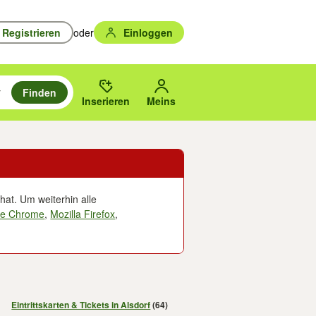
Registrieren
oder
Einloggen
Finden
en durchsuchen und mit Eingabetaste auswählen.
n um zu suchen, oder Vorschläge mit den Pfeiltasten nach oben/unten
des gewählten Orts oder PLZ.
Inserieren
Meins
hat. Um weiterhin alle
le Chrome
,
Mozilla Firefox
,
Eintrittskarten & Tickets in Alsdorf
(64)