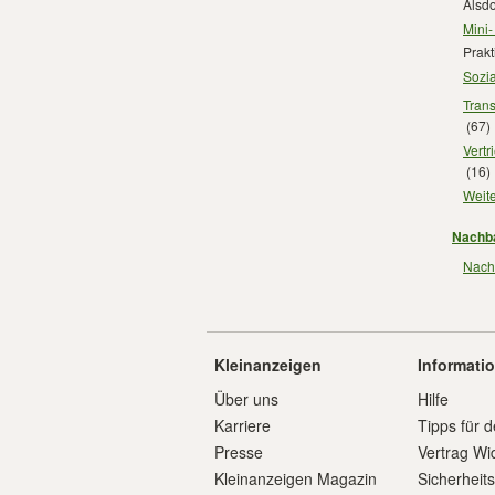
Alsdo
Mini-
Prakt
Sozia
Trans
(67)
Vertr
(16)
Weite
Nachba
Nachb
Kleinanzeigen
Informati
Über uns
Hilfe
Karriere
Tipps für d
Presse
Vertrag Wi
Kleinanzeigen Magazin
Sicherheit