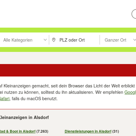
Alle Kategorien
Ganzer Ort
ken um zu suchen, oder Vorschläge mit den Pfeiltasten nach oben/unt
PLZ oder Ort eingeben. Eingabetaste drücke
Suche im Umkreis 
f Kleinanzeigen gemacht, seit dein Browser das Licht der Welt erblickt 
i nutzen zu können, solltest du ihn aktualisieren. Wir empfehlen
Goog
Safari
, falls du macOS benutzt.
leinanzeigen in Alsdorf
Rad & Boot in Alsdorf
(7.263)
Dienstleistungen in Alsdorf
(31)