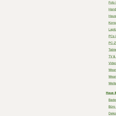
Foto 
Handy
Haush
Konso
Lapto
PCs i
PC-Zu
Table
TV & 
Video
Weara
Weara
Weite
Haus &
Bade
Büro 
Dekor