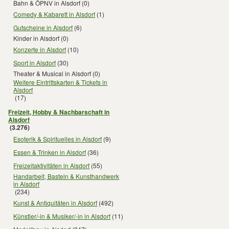
Bahn & ÖPNV in Alsdorf
(0)
Comedy & Kabarett in Alsdorf
(1)
Gutscheine in Alsdorf
(6)
Kinder in Alsdorf
(0)
Konzerte in Alsdorf
(10)
Sport in Alsdorf
(30)
Theater & Musical in Alsdorf
(0)
Weitere Eintrittskarten & Tickets in
Alsdorf
(17)
Freizeit, Hobby & Nachbarschaft in
Alsdorf
(3.276)
Esoterik & Spirituelles in Alsdorf
(9)
Essen & Trinken in Alsdorf
(36)
Freizeitaktivitäten in Alsdorf
(55)
Handarbeit, Basteln & Kunsthandwerk
in Alsdorf
(234)
Kunst & Antiquitäten in Alsdorf
(492)
Künstler/-in & Musiker/-in in Alsdorf
(11)