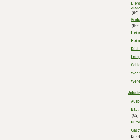
Diens
Alsdo
(90)
Garte
(666
Heimt
Heim
Küch
Lampe
Schla
Wohn
Weite
Jobs i
Ausbi
Bau, 
(62)
Büroa
Gastr
Kunde