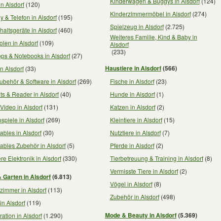
Kinderwagen & Buggys in Alsdorf
(124)
in Alsdorf
(120)
Kinderzimmermöbel in Alsdorf
(274)
 & Telefon in Alsdorf
(195)
Spielzeug in Alsdorf
(2.725)
altsgeräte in Alsdorf
(460)
Weiteres Familie, Kind & Baby in
len in Alsdorf
(109)
Alsdorf
(233)
ps & Notebooks in Alsdorf
(27)
Haustiere in Alsdorf
(566)
n Alsdorf
(33)
behör & Software in Alsdorf
(269)
Fische in Alsdorf
(23)
ts & Reader in Alsdorf
(40)
Hunde in Alsdorf
(1)
Video in Alsdorf
(131)
Katzen in Alsdorf
(2)
spiele in Alsdorf
(269)
Kleintiere in Alsdorf
(15)
bles in Alsdorf
(30)
Nutztiere in Alsdorf
(7)
bles Zubehör in Alsdorf
(5)
Pferde in Alsdorf
(2)
re Elektronik in Alsdorf
(330)
Tierbetreuung & Training in Alsdorf
(8)
Vermisste Tiere in Alsdorf
(2)
 Garten in Alsdorf
(6.813)
Vögel in Alsdorf
(8)
zimmer in Alsdorf
(113)
Zubehör in Alsdorf
(498)
in Alsdorf
(119)
Mode & Beauty in Alsdorf
(5.369)
ation in Alsdorf
(1.290)