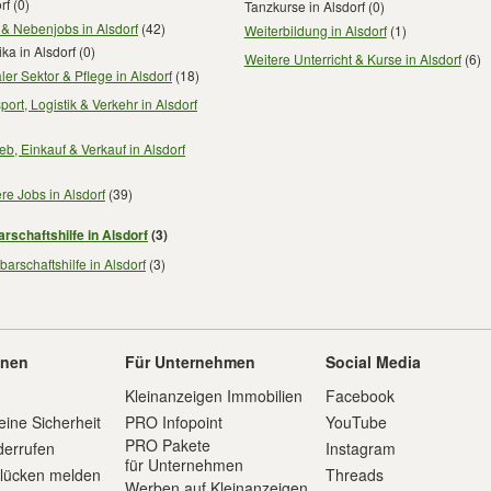
rf
(0)
Tanzkurse in Alsdorf
(0)
 & Nebenjobs in Alsdorf
(42)
Weiterbildung in Alsdorf
(1)
ika in Alsdorf
(0)
Weitere Unterricht & Kurse in Alsdorf
(6)
ler Sektor & Pflege in Alsdorf
(18)
port, Logistik & Verkehr in Alsdorf
ieb, Einkauf & Verkauf in Alsdorf
re Jobs in Alsdorf
(39)
rschaftshilfe in Alsdorf
(3)
arschaftshilfe in Alsdorf
(3)
onen
Für Unternehmen
Social Media
Kleinanzeigen Immobilien
Facebook
eine Sicherheit
PRO Infopoint
YouTube
PRO Pakete
derrufen
Instagram
für Unternehmen
slücken melden
Threads
Werben auf Kleinanzeigen