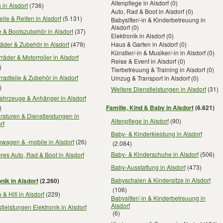
Altenpflege in Alsdorf
(0)
 in Alsdorf
(736)
Auto, Rad & Boot in Alsdorf
(0)
eile & Reifen in Alsdorf
(5.131)
Babysitter/-in & Kinderbetreuung in
Alsdorf
(0)
 & Bootszubehör in Alsdorf
(37)
Elektronik in Alsdorf
(0)
äder & Zubehör in Alsdorf
(479)
Haus & Garten in Alsdorf
(0)
Künstler/-in & Musiker/-in in Alsdorf
(0)
räder & Motorroller in Alsdorf
Reise & Event in Alsdorf
(0)
)
Tierbetreuung & Training in Alsdorf
(0)
radteile & Zubehör in Alsdorf
Umzug & Transport in Alsdorf
(0)
)
Weitere Dienstleistungen in Alsdorf
(31)
ahrzeuge & Anhänger in Alsdorf
Familie, Kind & Baby in Alsdorf
(6.621)
)
aturen & Dienstleistungen in
Altenpflege in Alsdorf
(90)
rf
Baby- & Kinderkleidung in Alsdorf
wagen & -mobile in Alsdorf
(26)
(2.084)
Baby- & Kinderschuhe in Alsdorf
(506)
res Auto, Rad & Boot in Alsdorf
Baby-Ausstattung in Alsdorf
(473)
Babyschalen & Kindersitze in Alsdorf
nik in Alsdorf
(2.260)
(106)
 & Hifi in Alsdorf
(229)
Babysitter/-in & Kinderbetreuung in
Alsdorf
tleistungen Elektronik in Alsdorf
(6)