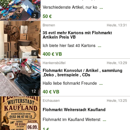
Verschiedenste Artikel, nur ko
...
2
50 €
Bremen
Heute, 13:31
35 evtl mehr Kartons mit Flohmarkt
Artikeln Preis VB
Ich biete hier fast 40 Kartons
...
4
400 € VB
Hankensbüttel
Heute, 13:29
Flohmarkt Konvolut / Artikel , sammlung
,Deko , brettspiele , CDs
Hallo liebe flohmarkt Freunde
...
12
40 € VB
Erzhausen
Heute, 13:25
Flohmarkt Weiterstadt Kaufland
Flohmarkt im Kaufland Weiterst
...
1 €