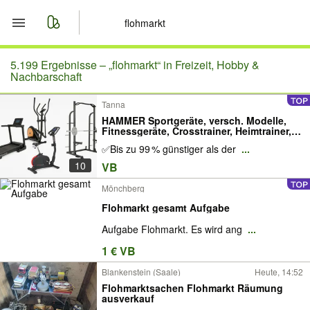
Start
5.199 Ergebnisse –
„flohmarkt“ in Freizeit, Hobby &
Nachbarschaft
Merkliste
Tanna
HAMMER Sportgeräte, versch. Modelle,
Nachrichten
Fitnessgeräte, Crosstrainer, Heimtrainer,
Laufbänder u.a., Sportbedarf,
✅Bis zu 99 % günstiger als der
...
Fitnessbedarf, Sportartikel, Flohmarkt
Großhandel Restposten
Anzeige aufgeben
10
VB
Mönchberg
Flohmarkt gesamt Aufgabe
Aufgabe Flohmarkt. Es wird ang
...
1 € VB
Blankenstein (Saale)
Heute, 14:52
Flohmarktsachen Flohmarkt Räumung
ausverkauf