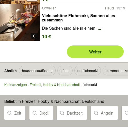
Ottweiler
Heute, 13:19
Viele schöne Flohmarkt, Sachen alles
zusammen
Die Sachen sind alle in einem
...
6
10 €
Weiter
Ähnlich
haushaltsauflösung
trödel
dorfflohmarkt
zu verschenk
Kleinanzeigen
Freizeit, Hobby & Nachbarschaft
flohmarkt
Beliebt in Freizeit, Hobby & Nachbarschaft Deutschland
Zelt
Diddl
Dachzelt
Angeln