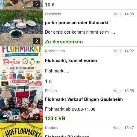
6
10 €
Oberweis
Heute, 14:05
polter porcelan oder flohmarkt
Der erste der kommt nimmt se m
...
2
Zu Verschenken
Nordenham
Heute, 14:02
Flohmarkt, kommt vorbei
Flohmarkt
...
1 €
Bingen
Heute, 13:55
Flohmarkt Verkauf Bingen Gaulsheim
Flohmarkt ab 09.08-11.08
7
123 € VB
Neuberg
Heute, 13:47
Flohmarkt Rückingen