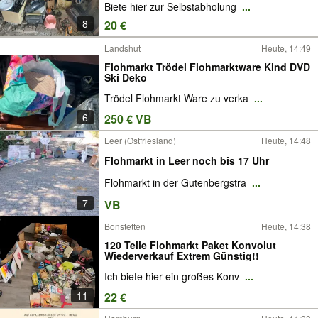
Biete hier zur Selbstabholung
...
8
20 €
Landshut
Heute, 14:49
Flohmarkt Trödel Flohmarktware Kind DVD
Ski Deko
Trödel Flohmarkt Ware zu verka
...
6
250 € VB
Leer (Ostfriesland)
Heute, 14:48
Flohmarkt in Leer noch bis 17 Uhr
Flohmarkt in der Gutenbergstra
...
7
VB
Bonstetten
Heute, 14:38
120 Teile Flohmarkt Paket Konvolut
Wiederverkauf Extrem Günstig!!
Ich biete hier ein großes Konv
...
11
22 €