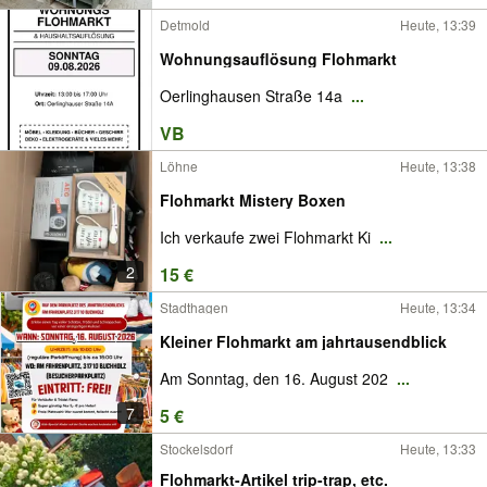
Detmold
Heute, 13:39
Wohnungsauflösung Flohmarkt
Oerlinghausen Straße 14a
...
VB
Löhne
Heute, 13:38
Flohmarkt Mistery Boxen
Ich verkaufe zwei Flohmarkt Ki
...
2
15 €
Stadthagen
Heute, 13:34
Kleiner Flohmarkt am jahrtausendblick
Am Sonntag, den 16. August 202
...
7
5 €
Stockelsdorf
Heute, 13:33
Flohmarkt-Artikel trip-trap, etc.