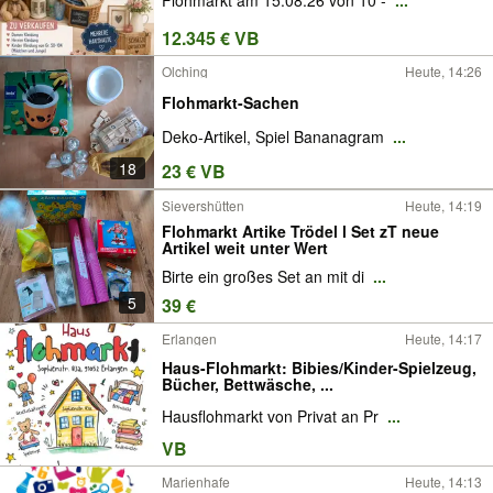
Flohmarkt am 15.08.26 von 10 -
...
12.345 € VB
Olching
Heute, 14:26
Flohmarkt-Sachen
Deko-Artikel, Spiel Bananagram
...
18
23 € VB
Sievershütten
Heute, 14:19
Flohmarkt Artike Trödel l Set zT neue
Artikel weit unter Wert
Birte ein großes Set an mit di
...
5
39 €
Erlangen
Heute, 14:17
Haus-Flohmarkt: Bibies/Kinder-Spielzeug,
Bücher, Bettwäsche, ...
Hausflohmarkt von Privat an Pr
...
VB
Marienhafe
Heute, 14:13