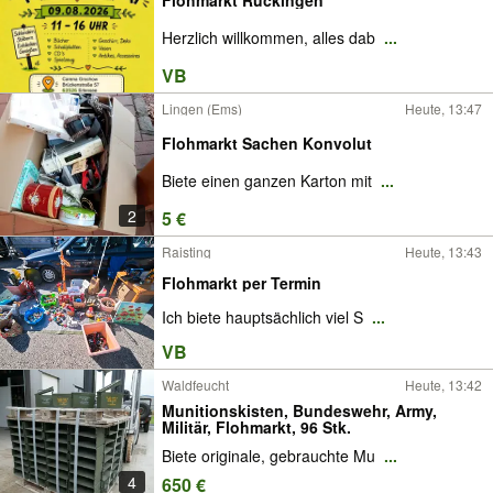
Herzlich willkommen, alles dab
...
VB
Lingen (Ems)
Heute, 13:47
Flohmarkt Sachen Konvolut
Biete einen ganzen Karton mit
...
2
5 €
Raisting
Heute, 13:43
Flohmarkt per Termin
Ich biete hauptsächlich viel S
...
VB
Waldfeucht
Heute, 13:42
Munitionskisten, Bundeswehr, Army,
Militär, Flohmarkt, 96 Stk.
Biete originale, gebrauchte Mu
...
4
650 €