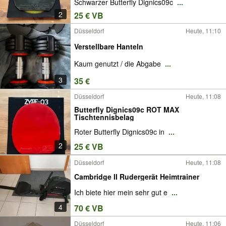
Schwarzer Butterfly Dignics09c
...
2
25 € VB
Düsseldorf
Heute, 11:10
Verstellbare Hanteln
Kaum genutzt / die Abgabe
...
3
35 €
Düsseldorf
Heute, 11:08
Butterfly Dignics09c ROT MAX
Tischtennisbelag
Roter Butterfly Dignics09c in
...
2
25 € VB
Düsseldorf
Heute, 11:08
Cambridge II Rudergerät Heimtrainer
Ich biete hier mein sehr gut e
...
4
70 € VB
Düsseldorf
Heute, 11:06