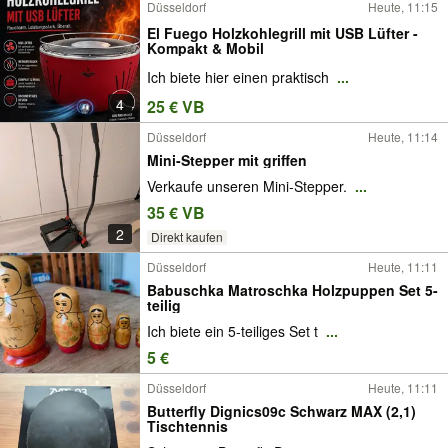
Düsseldorf
Heute, 11:15
El Fuego Holzkohlegrill mit USB Lüfter -
Kompakt & Mobil
Ich biete hier einen praktisch
...
4
25 € VB
Düsseldorf
Heute, 11:14
Mini-Stepper mit griffen
Verkaufe unseren Mini-Stepper.
...
35 € VB
2
Direkt kaufen
Düsseldorf
Heute, 11:11
Babuschka Matroschka Holzpuppen Set 5-
teilig
Ich biete ein 5-teiliges Set t
...
5 €
Düsseldorf
Heute, 11:11
Butterfly Dignics09c Schwarz MAX (2,1)
Tischtennis