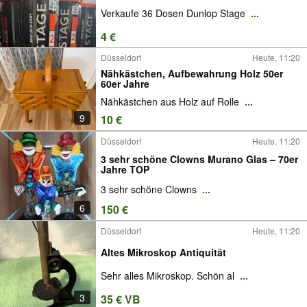
Verkaufe 36 Dosen Dunlop Stage
...
4 €
Düsseldorf
Heute, 11:20
Nähkästchen, Aufbewahrung Holz 50er
60er Jahre
Nähkästchen aus Holz auf Rolle
...
9
10 €
Düsseldorf
Heute, 11:20
3 sehr schöne Clowns Murano Glas – 70er
Jahre TOP
3 sehr schöne Clowns
...
6
150 €
Düsseldorf
Heute, 11:20
Altes Mikroskop Antiquität
Sehr alles Mikroskop. Schön al
...
3
35 € VB