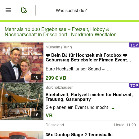
Start
Mehr als 10.000 Ergebnisse –
Freizeit, Hobby &
Nachbarschaft in Düsseldorf - Nordrhein-Westfalen
Merkliste
Mülheim (Ruhr)
❤️ Dein DJ für Hochzeit mit Fotobox ❤️
Nachrichten
Geburtstag Betriebsfeier Firmen Event
Party | gesucht in Mülheim an der Ruhr
Eure Hochzeit, unser Sound –
...
Essen Duisburg Oberhausen suche
Anzeige aufgeben
buchen mieten Preise mobiler für |
40
299 € VB
LGBTIQ+
Borgholzhausen
Stretchzelt, Partyzelt mieten für Hochzeit,
Trauung, Gartenparty
Sie planen ein Event und möcht
...
16
VB
Düsseldorf
Heute, 11:20
36x Dunlop Stage 2 Tennisbälle