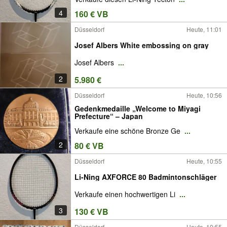
4
160 € VB
Düsseldorf
Heute, 11:01
Josef Albers White embossing on gray
Josef Albers
...
2
5.980 €
Düsseldorf
Heute, 10:56
Gedenkmedaille „Welcome to Miyagi
Prefecture“ – Japan
Verkaufe eine schöne Bronze Ge
...
2
80 € VB
Düsseldorf
Heute, 10:55
Li-Ning AXFORCE 80 Badmintonschläger
Verkaufe einen hochwertigen Li
...
3
130 € VB
Düsseldorf
Heute, 10:55