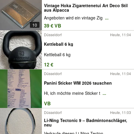
Vintage Hoka Zigarettenetui Art Deco Stil
aus Alpacca
Angeboten wird ein vintage Zig
...
10
39 € VB
Düsseldorf
Heute, 11:04
Kettleball 6 kg
Kettleball 6 kg
12 €
Düsseldorf
Heute, 11:04
Panini Sticker WM 2026 tauschen
Hi, ich möchte meine Sticker t
...
VB
Düsseldorf
Heute, 11:03
Li-Ning Tectonic 9 – Badmintonschläger,
neu
Verkaufe diesen Li-Ning Tecton
...