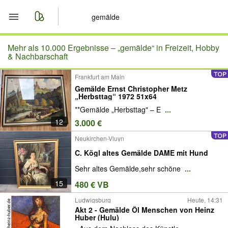
Start
Mehr als 10.000 Ergebnisse –
„gemälde“ in Freizeit, Hobby
& Nachbarschaft
Merkliste
Frankfurt am Main
Gemälde Ernst Christopher Metz
Nachrichten
„Herbsttag“ 1972 51x64
**Gemälde „Herbsttag" – E
...
Anzeige aufgeben
12
3.000 €
Neukirchen-Vluyn
C. Kögl altes Gemälde DAME mit Hund
Sehr altes Gemälde,sehr schöne
...
15
480 € VB
Ludwigsburg
Heute, 14:31
Akt 2 - Gemälde Öl Menschen von Heinz
Huber (Hulu)