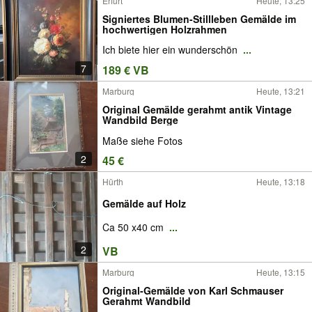
Erfurt
Heute, 13:25
Signiertes Blumen-Stillleben Gemälde im
hochwertigen Holzrahmen
Ich biete hier ein wunderschön
...
7
189 € VB
Marburg
Heute, 13:21
Original Gemälde gerahmt antik Vintage
Wandbild Berge
Maße siehe Fotos
2
45 €
Hürth
Heute, 13:18
Gemälde auf Holz
Ca 50 x40 cm
...
2
VB
Marburg
Heute, 13:15
Original-Gemälde von Karl Schmauser
Gerahmt Wandbild