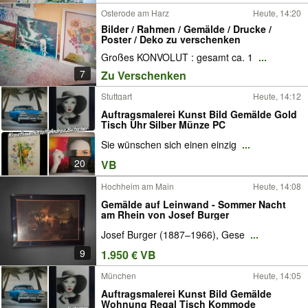
Osterode am Harz
Heute, 14:20
Bilder / Rahmen / Gemälde / Drucke /
Poster / Deko zu verschenken
Großes KONVOLUT : gesamt ca. 1
...
7
Zu Verschenken
Stuttgart
Heute, 14:12
Auftragsmalerei Kunst Bild Gemälde Gold
Tisch Uhr Silber Münze PC
Sie wünschen sich einen einzig
...
20
VB
Hochheim am Main
Heute, 14:08
Gemälde auf Leinwand - Sommer Nacht
am Rhein von Josef Burger
Josef Burger (1887–1966), Gese
...
9
1.950 € VB
München
Heute, 14:05
Auftragsmalerei Kunst Bild Gemälde
Wohnung Regal Tisch Kommode