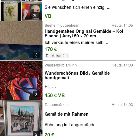
Sie wünschen sich einen einzig
...
20
VB
Seeheim-Jugenheim
Heute, 14:05
Handgemaltes Original Gemälde – Koi
Fische | Acryl 50 × 70 cm
Ich verkaufe eines meiner selb
...
170 €
3
Direkt kaufen
Wasserburg am Inn
Heute, 14:03
Wunderschönes Bild / Gemälde
handgemalt
Hi,
...
3
450 € VB
Tangermünde
Heute, 14:03
Gemälde mit Rahmen
Abholung in Tangermünde
2
20 €