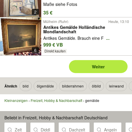
Maße siehe Fotos
2
35 €
Mülheim (Ruhr)
Heute, 13:10
Antikes Gemälde Holländische
Mondlandschaft
Antikes Gemälde. Brauch eine F
...
999 € VB
6
Direkt kaufen
Weiter
Ähnlich
bild
ölgemälde
bilderrahmen
ölbild
leinwand
Kleinanzeigen
Freizeit, Hobby & Nachbarschaft
gemälde
Beliebt in Freizeit, Hobby & Nachbarschaft Deutschland
Zelt
Diddl
Dachzelt
Angeln