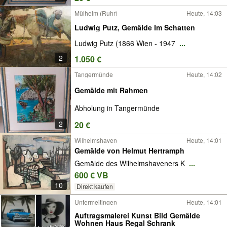
Mülheim (Ruhr)
Heute, 14:03
Ludwig Putz, Gemälde Im Schatten
Ludwig Putz (1866 Wien - 1947
...
2
1.050 €
Tangermünde
Heute, 14:02
Gemälde mit Rahmen
Abholung in Tangermünde
2
20 €
Wilhelmshaven
Heute, 14:01
Gemälde von Helmut Hertramph
Gemälde des Wilhelmshaveners K
...
600 € VB
10
Direkt kaufen
Untermeitingen
Heute, 14:01
Auftragsmalerei Kunst Bild Gemälde
Wohnen Haus Regal Schrank