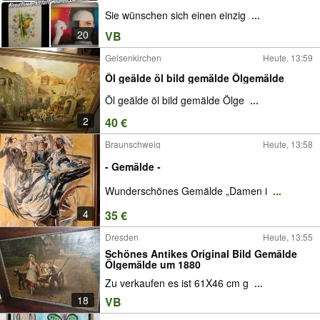
Sie wünschen sich einen einzig
...
20
VB
Gelsenkirchen
Heute, 13:59
Öl geälde öl bild gemälde Ölgemälde
Öl geälde öl bild gemälde Ölge
...
2
40 €
Braunschweig
Heute, 13:58
- Gemälde -
Wunderschönes Gemälde „Damen i
...
4
35 €
Dresden
Heute, 13:55
Schönes Antikes Original Bild Gemälde
Ölgemälde um 1880
Zu verkaufen es ist 61X46 cm g
...
18
VB