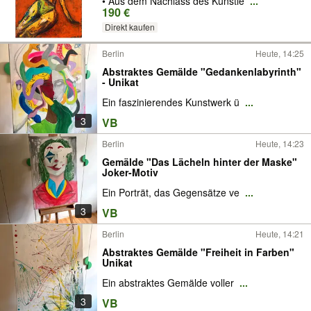
• Aus dem Nachlass des Künstle
...
190 €
Direkt kaufen
Berlin
Heute, 14:25
Abstraktes Gemälde "Gedankenlabyrinth"
- Unikat
Ein faszinierendes Kunstwerk ü
...
3
VB
Berlin
Heute, 14:23
Gemälde "Das Lächeln hinter der Maske"
Joker-Motiv
Ein Porträt, das Gegensätze ve
...
3
VB
Berlin
Heute, 14:21
Abstraktes Gemälde "Freiheit in Farben"
Unikat
Ein abstraktes Gemälde voller
...
3
VB