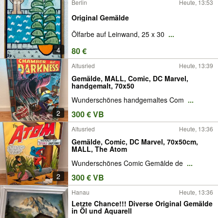
Berlin
Heute, 13:53
Original Gemälde
Ölfarbe auf Leinwand, 25 x 30
...
4
80 €
Altusried
Heute, 13:39
Gemälde, MALL, Comic, DC Marvel,
handgemalt, 70x50
Wunderschönes handgemaltes Com
...
2
300 € VB
Altusried
Heute, 13:36
Gemälde, Comic, DC Marvel, 70x50cm,
MALL, The Atom
Wunderschönes Comic Gemälde de
...
2
300 € VB
Hanau
Heute, 13:36
Letzte Chance!!! Diverse Original Gemälde
in Öl und Aquarell