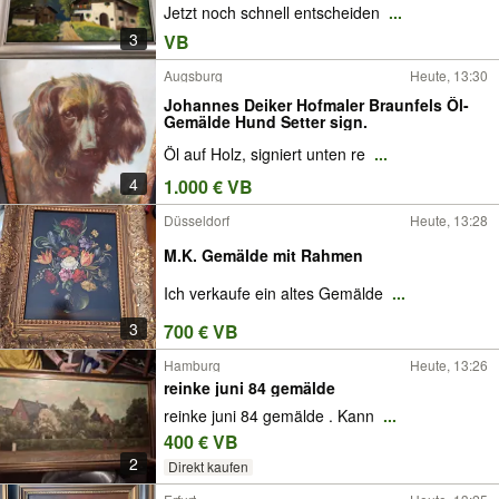
Jetzt noch schnell entscheiden
...
3
VB
Augsburg
Heute, 13:30
Johannes Deiker Hofmaler Braunfels Öl-
Gemälde Hund Setter sign.
Öl auf Holz, signiert unten re
...
4
1.000 € VB
Düsseldorf
Heute, 13:28
M.K. Gemälde mit Rahmen
Ich verkaufe ein altes Gemälde
...
3
700 € VB
Hamburg
Heute, 13:26
reinke juni 84 gemälde
reinke juni 84 gemälde . Kann
...
400 € VB
2
Direkt kaufen