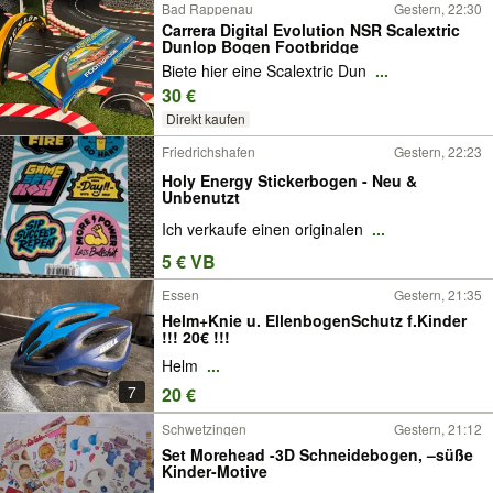
Bad Rappenau
Gestern, 22:30
Carrera Digital Evolution NSR Scalextric
Dunlop Bogen Footbridge
Biete hier eine Scalextric Dun
...
30 €
Direkt kaufen
Friedrichshafen
Gestern, 22:23
Holy Energy Stickerbogen - Neu &
Unbenutzt
Ich verkaufe einen originalen
...
5 € VB
Essen
Gestern, 21:35
Helm+Knie u. EllenbogenSchutz f.Kinder
!!! 20€ !!!
Helm
...
7
20 €
Schwetzingen
Gestern, 21:12
Set Morehead -3D Schneidebogen, –süße
Kinder-Motive