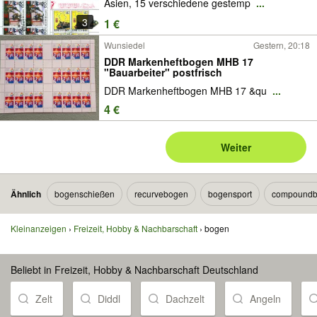
Asien, 15 verschiedene gestemp
...
3
1 €
Wunsiedel
Gestern, 20:18
DDR Markenheftbogen MHB 17
"Bauarbeiter" postfrisch
DDR Markenheftbogen MHB 17 &qu
...
4 €
Weiter
Ähnlich
bogenschießen
recurvebogen
bogensport
compound
Kleinanzeigen
Freizeit, Hobby & Nachbarschaft
bogen
Beliebt in Freizeit, Hobby & Nachbarschaft Deutschland
Zelt
Diddl
Dachzelt
Angeln