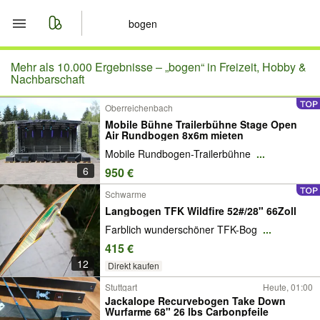
Start
Mehr als 10.000 Ergebnisse –
„bogen“ in Freizeit, Hobby &
Nachbarschaft
Merkliste
Oberreichenbach
Mobile Bühne Trailerbühne Stage Open
Nachrichten
Air Rundbogen 8x6m mieten
Mobile Rundbogen-Trailerbühne
...
Anzeige aufgeben
6
950 €
Schwarme
Langbogen TFK Wildfire 52#/28" 66Zoll
Farblich wunderschöner TFK-Bog
...
415 €
12
Direkt kaufen
Stuttgart
Heute, 01:00
Jackalope Recurvebogen Take Down
Wurfarme 68" 26 lbs Carbonpfeile