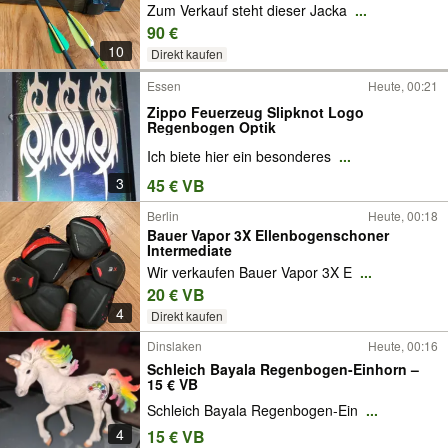
Zum Verkauf steht dieser Jacka
...
90 €
10
Direkt kaufen
Essen
Heute, 00:21
Zippo Feuerzeug Slipknot Logo
Regenbogen Optik
Ich biete hier ein besonderes
...
3
45 € VB
Berlin
Heute, 00:18
Bauer Vapor 3X Ellenbogenschoner
Intermediate
Wir verkaufen Bauer Vapor 3X E
...
20 € VB
4
Direkt kaufen
Dinslaken
Heute, 00:16
Schleich Bayala Regenbogen-Einhorn –
15 € VB
Schleich Bayala Regenbogen-Ein
...
4
15 € VB