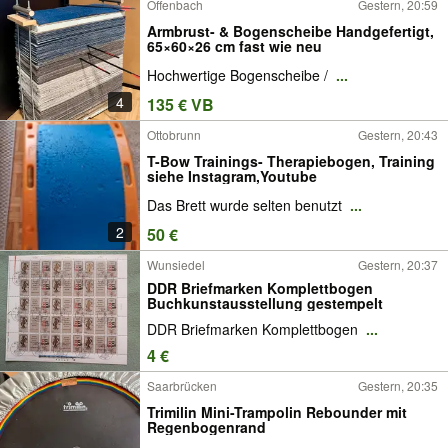
Offenbach
Gestern, 20:59
Armbrust- & Bogenscheibe Handgefertigt,
65×60×26 cm fast wie neu
Hochwertige Bogenscheibe /
...
4
135 € VB
Ottobrunn
Gestern, 20:43
T-Bow Trainings- Therapiebogen, Training
siehe Instagram,Youtube
Das Brett wurde selten benutzt
...
2
50 €
Wunsiedel
Gestern, 20:37
DDR Briefmarken Komplettbogen
Buchkunstausstellung gestempelt
DDR Briefmarken Komplettbogen
...
4 €
Saarbrücken
Gestern, 20:35
Trimilin Mini-Trampolin Rebounder mit
Regenbogenrand