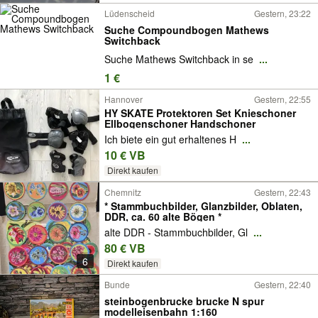
Lüdenscheid
Gestern, 23:22
Suche Compoundbogen Mathews
Switchback
Suche Mathews Switchback in se
...
1 €
Hannover
Gestern, 22:55
HY SKATE Protektoren Set Knieschoner
Ellbogenschoner Handschoner
Ich biete ein gut erhaltenes H
...
10 € VB
Direkt kaufen
Chemnitz
Gestern, 22:43
* Stammbuchbilder, Glanzbilder, Oblaten,
DDR, ca. 60 alte Bögen *
alte DDR - Stammbuchbilder, Gl
...
80 € VB
6
Direkt kaufen
Bunde
Gestern, 22:40
steinbogenbrucke brucke N spur
modelleisenbahn 1:160