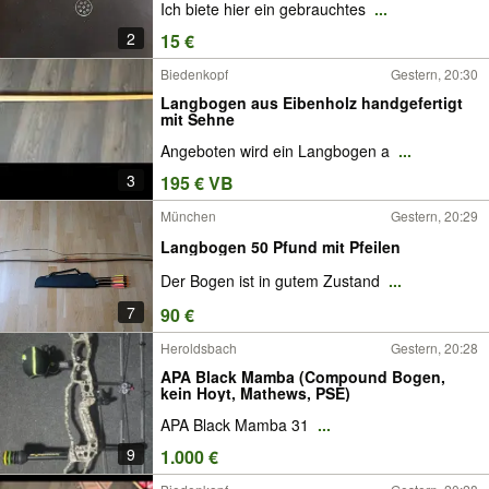
Ich biete hier ein gebrauchtes
...
2
15 €
Biedenkopf
Gestern, 20:30
Langbogen aus Eibenholz handgefertigt
mit Sehne
Angeboten wird ein Langbogen a
...
3
195 € VB
München
Gestern, 20:29
Langbogen 50 Pfund mit Pfeilen
Der Bogen ist in gutem Zustand
...
7
90 €
Heroldsbach
Gestern, 20:28
APA Black Mamba (Compound Bogen,
kein Hoyt, Mathews, PSE)
APA Black Mamba 31
...
9
1.000 €