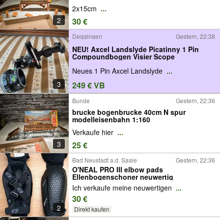
2x15cm
...
2
30 €
Deggingen
Gestern, 22:38
NEU! Axcel Landslyde Picatinny 1 Pin
Compoundbogen Visier Scope
Neues 1 Pin Axcel Landslyde
...
3
249 € VB
Bunde
Gestern, 22:36
brucke bogenbrucke 40cm N spur
modelleisenbahn 1:160
Verkaufe hier
...
3
25 €
Bad Neustadt a.d. Saale
Gestern, 22:36
O'NEAL PRO III elbow pads
Ellenbogenschoner neuwertig
Ich verkaufe meine neuwertigen
...
30 €
2
Direkt kaufen