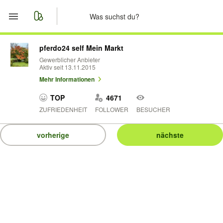
Start
pferdo24 self Mein Markt
Gewerblicher Anbieter
Aktiv seit 13.11.2015
Merkliste
Mehr Informationen
Nachrichten
TOP
4671
ZUFRIEDENHEIT
FOLLOWER
BESUCHER
Anzeige aufgeben
vorherige
nächste