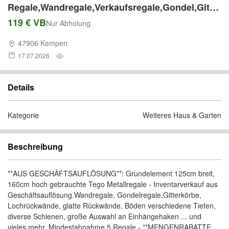
Regale,Wandregale,Verkaufsregale,Gondel,Gitter
körbe, Haken, Ladeneinrichtung in großer
119 € VB
Nur Abholung
Auswahl für Baumarkt, Lebensmittelmarkt,
47906 Kempen
Drogerie, Fachmarkt,große Mengen,günstiger
17.07.2026
Inventarverkauf
Details
Kategorie
Weiteres Haus & Garten
Beschreibung
**AUS GESCHÄFTSAUFLÖSUNG**: Grundelement 125cm breit,
160cm hoch gebrauchte Tego Metallregale - Inventarverkauf aus
Geschäftsauflösung.Wandregale, Gondelregale,Gitterkörbe,
Lochrückwände, glatte Rückwände, Böden verschiedene Tiefen,
diverse Schienen, große Auswahl an Einhängehaken ... und
vieles mehr. Mindestabnahme 5 Regale - **MENGENRABATTE