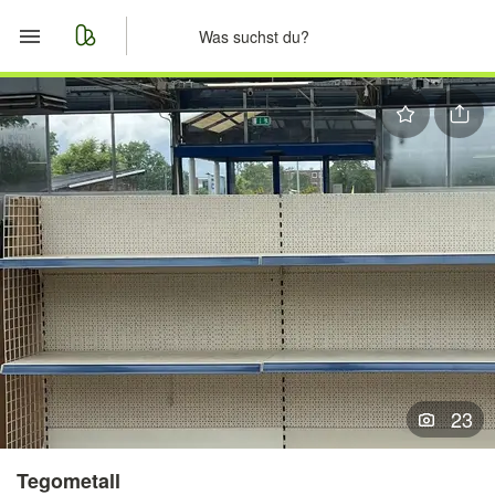
Start
Merkliste
Nachrichten
Anzeige aufgeben
23
Tegometall