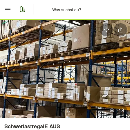
Start
Merkliste
Nachrichten
Anzeige aufgeben
18
SchwerlastregalE AUS