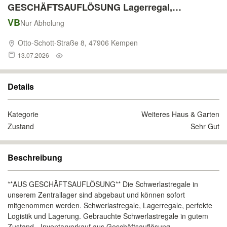
GESCHÄFTSAUFLÖSUNG Lagerregal,
Palettenregal, Industrieregal, Lagerlogistik,
VB
Nur Abholung
gebraucht und günstig, für viele Paletten-
Otto-Schott-Straße 8, 47906 Kempen
Stellplätze
13.07.2026
Details
Kategorie
Weiteres Haus & Garten
Zustand
Sehr Gut
Beschreibung
**AUS GESCHÄFTSAUFLÖSUNG** Die Schwerlastregale in
unserem Zentrallager sind abgebaut und können sofort
mitgenommen werden. Schwerlastregale, Lagerregale, perfekte
Logistik und Lagerung. Gebrauchte Schwerlastregale in gutem
Zustand - Inventarverkauf aus Geschäftsauflösung.