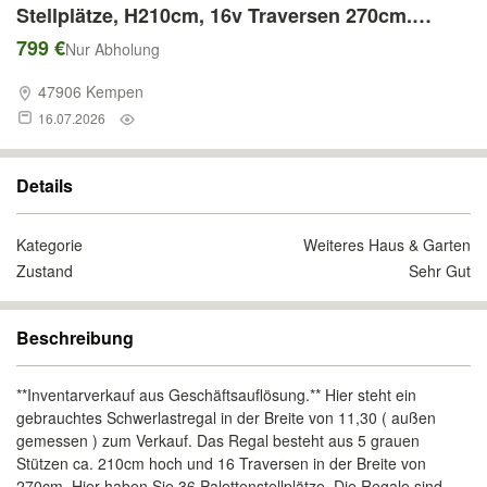
Stellplätze, H210cm, 16v Traversen 270cm.
Erweiterung möglich
799 €
Nur Abholung
47906 Kempen
16.07.2026
Details
Kategorie
Weiteres Haus & Garten
Zustand
Sehr Gut
Beschreibung
**Inventarverkauf aus Geschäftsauflösung.** Hier steht ein
gebrauchtes Schwerlastregal in der Breite von 11,30 ( außen
gemessen ) zum Verkauf. Das Regal besteht aus 5 grauen
Stützen ca. 210cm hoch und 16 Traversen in der Breite von
270cm. Hier haben Sie 36 Palettenstellplätze. Die Regale sind