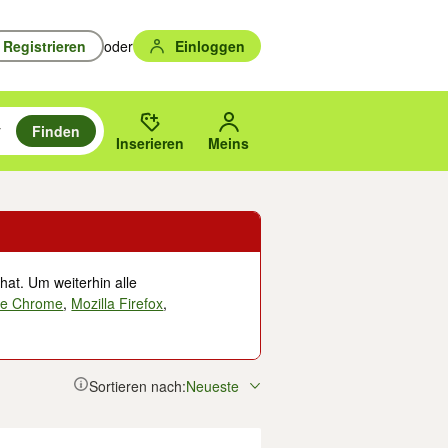
Registrieren
oder
Einloggen
Finden
en durchsuchen und mit Eingabetaste auswählen.
n um zu suchen, oder Vorschläge mit den Pfeiltasten nach oben/unten
des gewählten Orts oder PLZ.
Inserieren
Meins
hat. Um weiterhin alle
le Chrome
,
Mozilla Firefox
,
Sortieren nach:
Neueste