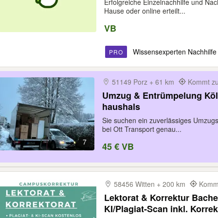
Erfolgreiche Einzelnachhilfe und Na
Hause oder online erteilt...
VB
Wissensexperten Nachhilfe
PRO
51149 Porz + 61 km
Kommt zu
Umzug & Entrümpelung Köl
haushals
Sie suchen ein zuverlässiges Umzug
bei Ott Transport genau...
7
45 € VB
58456 Witten + 200 km
Kommt
Lektorat & Korrektur Bachel
KI/Plagiat-Scan inkl. Korre