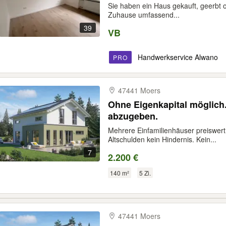
Sie haben ein Haus gekauft, geerbt
Zuhause umfassend...
39
VB
Handwerkservice Alwano
PRO
47441 Moers
Ohne Eigenkapital möglich
abzugeben.
Mehrere Einfamilienhäuser preiswert
Altschulden kein Hindernis. Kein...
7
2.200 €
140 m²
5 Zi.
47441 Moers