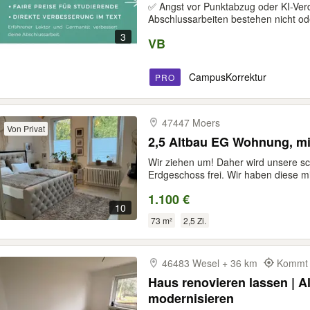
Bachelor Master korrigiere
✅ Angst vor Punktabzug oder KI-Ver
Abschlussarbeiten bestehen nicht ode
3
VB
CampusKorrektur
PRO
47447 Moers
Von Privat
2,5 Altbau EG Wohnung, mi
Wir ziehen um! Daher wird unsere s
Erdgeschoss frei. Wir haben diese mit
1.100 €
10
73 m²
2,5 Zi.
46483 Wesel + 36 km
Kommt 
Haus renovieren lassen | A
modernisieren