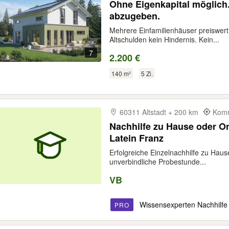
Ohne Eigenkapital möglich
abzugeben.
Mehrere Einfamilienhäuser preiswert
Altschulden kein Hindernis. Kein...
7
2.200 €
140 m²
5 Zi.
60311 Altstadt + 200 km
Komm
Nachhilfe zu Hause oder Online Mathe Deut
Latein Franz
Erfolgreiche Einzelnachhilfe zu Hause
unverbindliche Probestunde...
VB
Wissensexperten Nachhilfe
PRO