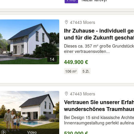
47443 Moers
Ihr Zuhause - individuell g
und für die Zukunft gescha
Dieses ca. 357 m² große Grundstück
einer vertrauensvollen...
14
449.900 €
106 m²
5 Zi.
47443 Moers
Vertrauen Sie unserer Erfa
wunderschönes Traumhau
Bei Design 15 sind klassische Archi
Innenraumgestaltung perfekt aufeina
Video
530.000 €