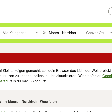
Alle Kategorien
Ganzer Ort
ken um zu suchen, oder Vorschläge mit den Pfeiltasten nach oben/unt
PLZ oder Ort eingeben. Eingabetaste drücke
Suche im Umkreis 
f Kleinanzeigen gemacht, seit dein Browser das Licht der Welt erblickt 
i nutzen zu können, solltest du ihn aktualisieren. Wir empfehlen
Goog
Safari
, falls du macOS benutzt.
s“ in Moers - Nordrhein-Westfalen