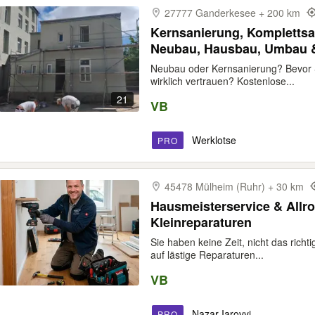
27777 Ganderkesee + 200 km
Kernsanierung, Komplettsa
Neubau, Hausbau, Umbau &
polnische Fachbetriebe & 
Neubau oder Kernsanierung? Bevor 
prüfen | Vor-Ort-Beratung 
wirklich vertrauen? Kostenlose...
Hamburg
21
VB
Werklotse
PRO
45478 Mülheim (Ruhr) + 30 km
Hausmeisterservice & Allro
Kleinreparaturen⁠
Sie haben keine Zeit, nicht das rich
auf lästige Reparaturen...
VB
Nazar Iarovyi
PRO