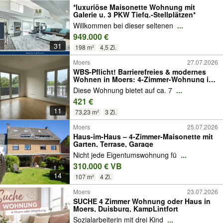
*luxuriöse Maisonette Wohnung mit
Galerie u. 3 PKW Tiefg.-Stellplätzen*
Willkommen bei dieser seltenen
...
949.000 €
31
198 m²
4,5 Zi.
Moers
27.07.2026
WBS-Pflicht! Barrierefreies & modernes
Wohnen in Moers: 4-Zimmer-Wohnung im
Dachgeschoss mit Balkon
Diese Wohnung bietet auf ca. 7
...
421 €
11
73,23 m²
3 Zi.
Moers
25.07.2026
Haus-im-Haus – 4-Zimmer-Maisonette mit
Garten, Terrase, Garage
Nicht jede Eigentumswohnung fü
...
310.000 € VB
14
107 m²
4 Zi.
Moers
23.07.2026
SUCHE 4 Zimmer Wohnung oder Haus in
Moers, Duisburg, KampLintfort
Sozialarbeiterin mit drei Kind
...