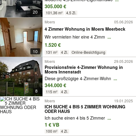
305.000 €
20
101,36 m²
4,5 Zi.
Moers
05.06.2026
4 Zimmer Wohnung in Moers Meerbeck
Wir vermieten hier eine 4 Zimm
...
1.520 €
10
131 m²
4 Zi.
Online-Besichtigung
Moers
29.05.2026
Provisionsfreie 4-Zimmer Wohnung in
Moers Innenstadt
Diese großzügige 4-Zimmer-Wohn
...
344.000 €
8
115 m²
4 Zi.
Moers
19.01.2025
ICH SUCHE 4 BIS 5 ZIMMER WOHNUNG
ODER HAUS
Ich suche einen 4 bis 5 Zimmer
...
1 € VB
100 m²
4 Zi.