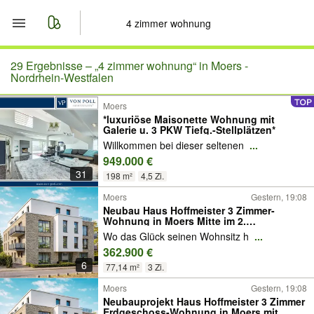
Start
29 Ergebnisse –
„4 zimmer wohnung“ in Moers -
Nordrhein-Westfalen
Merkliste
Moers
*luxuriöse Maisonette Wohnung mit
Galerie u. 3 PKW Tiefg.-Stellplätzen*
Nachrichten
Willkommen bei dieser seltenen
...
949.000 €
Anzeige aufgeben
31
198 m²
4,5 Zi.
Moers
Gestern, 19:08
Neubau Haus Hoffmeister 3 Zimmer-
Wohnung in Moers Mitte im 2.
Obergeschoss mit schönem Balkon
Wo das Glück seinen Wohnsitz h
...
362.900 €
6
77,14 m²
3 Zi.
Moers
Gestern, 19:08
Neubauprojekt Haus Hoffmeister 3 Zimmer
Erdgeschoss-Wohnung in Moers mit