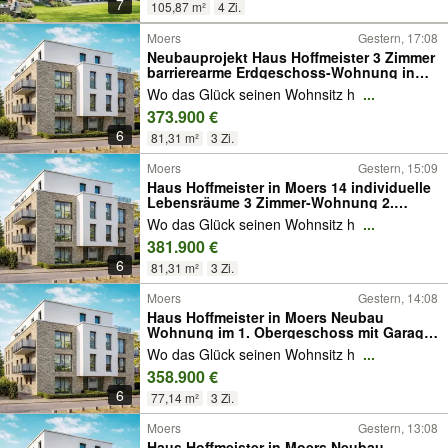
7
105,87 m²
4 Zi.
Moers
Gestern, 17:08
Neubauprojekt Haus Hoffmeister 3 Zimmer
barrierearme Erdgeschoss-Wohnung in
Moers mit Terrasse
Wo das Glück seinen Wohnsitz h
...
373.900 €
6
81,31 m²
3 Zi.
Moers
Gestern, 15:09
Haus Hoffmeister in Moers 14 individuelle
Lebensräume 3 Zimmer-Wohnung 2.
Obergeschoss mit Balkon
Wo das Glück seinen Wohnsitz h
...
381.900 €
6
81,31 m²
3 Zi.
Moers
Gestern, 14:08
Haus Hoffmeister in Moers Neubau
Wohnung im 1. Obergeschoss mit Garage
und Balkon
Wo das Glück seinen Wohnsitz h
...
358.900 €
6
77,14 m²
3 Zi.
Moers
Gestern, 13:08
Haus Hoffmeister in Moers Neubau-