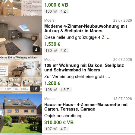
1.000 € VB
100 m²
4 Zi.
Moers
23.07.2026
Moderne 4-Zimmer-Neubauwohnung mit
Aufzug & Stellplatz in Moers
Diese helle und großzügige 4-Z
...
1.530 €
4
130 m²
4 Zi.
Moers
20.07.2026
108 m² Wohnung mit Balkon, Stellplatz
und Schwimmbad in Moers
Zur Vermietung steht eine groß
...
1.200 €
18
108 m²
4,5 Zi.
Moers
18.07.2026
Haus-im-Haus– 4-Zimmer-Maisonette mit
Garten, Terrasse, Garage
Objektbeschreibung:
...
310.000 € VB
13
107 m²
4 Zi.