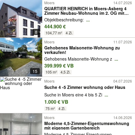
Moers
14.07.2026
QUARTIER HEINRICH in Moers-Asberg 4
Zimmer Neubau-Wohnung im 2. OG mit
Balkon
Objektbeschreibung:
...
444.900 €
8
104,77 m²
4 Zi.
Moers
11.07.2026
Gehobenes Maisonette-Wohnung zu
verkaufen!
Gehobenes Maisonette-Wohnung z
...
399.999 € VB
15
105 m²
4,5 Zi.
Moers
04.07.2026
Suche 4 -5 Zimmer wohnung oder Haus
Suche in Moers eine 4 bis 5 Zi
...
1.000 € VB
75 m²
4 Zi.
Moers
14.06.2026
Moderne 4,5-Zimmer-Eigentumswohnung
mit eigenem Gartenbereich
Moderne 4,5-Zimmer-Eigentumswo
...