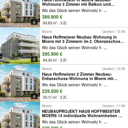
Wohnung 3 Zimmer mit Balkon und
großem Aufzug
Wo das Glück seinen Wohnsitz h
...
389.900 €
6
83,83 m²
3 Zi.
Moers
Gestern, 12:08
Haus Hoffmeister Neubau Wohnung in
Moers mit 3 Zimmern im 2. Obergeschoss
mit großem Aufzug
Wo das Glück seinen Wohnsitz h
...
395.900 €
6
84,34 m²
3 Zi.
Moers
Gestern, 12:08
Haus Hoffmeister 2 Zimmer Neubau-
Erdgeschoss-Wohnung in Moers mit
Terrasse
Wo das Glück seinen Wohnsitz h
...
229.500 €
6
50,11 m²
2 Zi.
Moers
Gestern, 11:08
NEUBAUPROJEKT HAUS HOFFMEISTER
MOERS 14 individuelle Wohneinheiten mit
einer Größe von 50qm - 114qm
Wo das Glück seinen Wohnsitz h
...