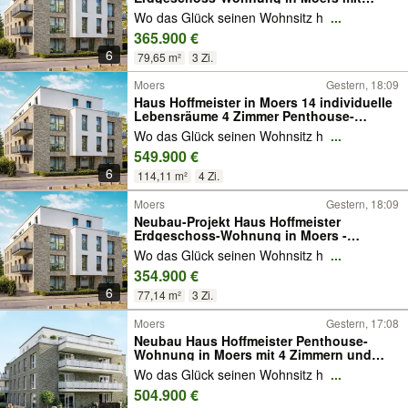
Terrasse und Garage
Wo das Glück seinen Wohnsitz h
...
365.900 €
6
79,65 m²
3 Zi.
Moers
Gestern, 18:09
Haus Hoffmeister in Moers 14 individuelle
Lebensräume 4 Zimmer Penthouse-
Wohnung mit Dachterrasse
Wo das Glück seinen Wohnsitz h
...
549.900 €
6
114,11 m²
4 Zi.
Moers
Gestern, 18:09
Neubau-Projekt Haus Hoffmeister
Erdgeschoss-Wohnung in Moers -
barrierearm wohnen Terrasse
Wo das Glück seinen Wohnsitz h
...
354.900 €
6
77,14 m²
3 Zi.
Moers
Gestern, 17:08
Neubau Haus Hoffmeister Penthouse-
Wohnung in Moers mit 4 Zimmern und
Dachterrasse
Wo das Glück seinen Wohnsitz h
...
504.900 €