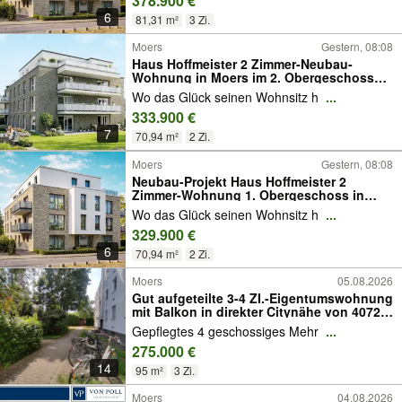
378.900 €
6
81,31 m²
3 Zi.
Moers
Gestern, 08:08
Haus Hoffmeister 2 Zimmer-Neubau-
Wohnung in Moers im 2. Obergeschoss
mit großem Aufzug und Garage
Wo das Glück seinen Wohnsitz h
...
333.900 €
7
70,94 m²
2 Zi.
Moers
Gestern, 08:08
Neubau-Projekt Haus Hoffmeister 2
Zimmer-Wohnung 1. Obergeschoss in
Moers mit Balkon
Wo das Glück seinen Wohnsitz h
...
329.900 €
6
70,94 m²
2 Zi.
Moers
05.08.2026
Gut aufgeteilte 3-4 ZI.-Eigentumswohnung
mit Balkon in direkter Citynähe von 40721
Hilden
Gepflegtes 4 geschossiges Mehr
...
275.000 €
14
95 m²
3 Zi.
Moers
04.08.2026