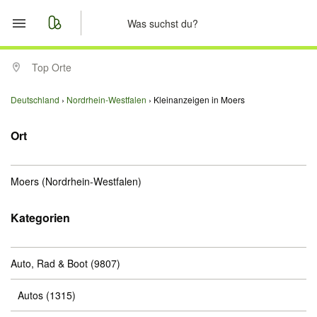
Start
Top Orte
Merkliste
Deutschland
Nordrhein-Westfalen
Kleinanzeigen in Moers
Nachrichten
Ort
Anzeige aufgeben
Moers
(Nordrhein-Westfalen)
Kategorien
Auto, Rad & Boot
(9807)
Autos
(1315)