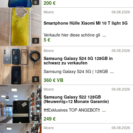
6
200 €
Moers
06.08.2026
Smartphone Hülle Xiaomi MI 10 T light 5G
Verkaufe hier diese schöne gli
...
5 €
3
Moers
06.08.2026
Samsung Galaxy S24 5G 128GB in
schwarz zu verkaufen
Samsung Galaxy S24 5G | 128GB
...
5
360 € VB
Moers
06.08.2026
Samsung Galaxy S22 128GB
(Neuwertig+12 Monate Garantie)
❗️❗️❗️Exklusives TOP ANGEBOT❗️
...
2
249 €
Moers
06.08.2026