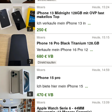
Moers
Heute, 15:24
iPhone 13 Midnight 128GB mit OVP fast
makellos Top
Ich verkaufe mein iPhone 13 in
...
7
250 €
Moers
Heute, 15:15
Phone 16 Pro Black Titanium 128.GB
Verkaufe mein iPhone 16 Pro 12
...
680 € VB
7
Direkt kaufen
Moers
Heute, 14:59
iPhone 15 pro
Ich biete hier mein iPhone 15
...
6
470 € VB
Moers
Heute, 13:09
Apple Watch Serie 6 - 44MM
(Neuwertig+12 Monate Garantie)