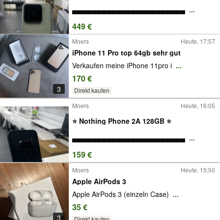
▄▄▄▄▄▄▄▄▄▄▄▄▄▄▄▄▄▄▄▄▄▄▄
...
449 €
Moers
Heute, 17:57
iPhone 11 Pro top 64gb sehr gut
Verkaufen meine iPhone 11pro i
...
170 €
3
Direkt kaufen
Moers
Heute, 16:05
⭐️ Nothing Phone 2A 128GB ⭐️
▄▄▄▄▄▄▄▄▄▄▄▄▄▄▄▄▄▄▄▄▄▄▄
...
159 €
Moers
Heute, 15:50
Apple AirPods 3
Apple AirPods 3 (einzeln Case)
...
35 €
3
Direkt kaufen