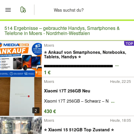
Start
514 Ergebnisse –
gebrauchte Handys, Smartphones &
Telefone in Moers - Nordrhein-Westfalen
Merkliste
Moers
⭐️ Ankauf von Smartphones, Notebooks,
Nachrichten
Tablets, Handys ⭐️
▄▄▄▄▄▄▄▄▄▄▄▄▄▄▄▄▄▄▄▄▄▄▄
...
Anzeige aufgeben
1 €
Moers
Heute, 22:25
Xiaomi 17T 256GB Neu
Xiaomi 17T 256GB – Schwarz – N
...
2
430 €
Moers
Heute, 18:05
⭐️ Xiaomi 15 512GB Top Zustand ⭐️