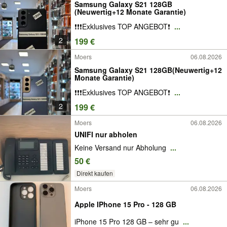
Samsung Galaxy S21 128GB
(Neuwertig+12 Monate Garantie)
❗️❗️❗️Exklusives TOP ANGEBOT❗️
...
2
199 €
Moers
06.08.2026
Samsung Galaxy S21 128GB(Neuwertig+12
Monate Garantie)
❗️❗️❗️Exklusives TOP ANGEBOT❗️
...
2
199 €
Moers
06.08.2026
UNIFI nur abholen
Keine Versand nur Abholung
...
50 €
Direkt kaufen
Moers
06.08.2026
Apple IPhone 15 Pro - 128 GB
iPhone 15 Pro 128 GB – sehr gu
...