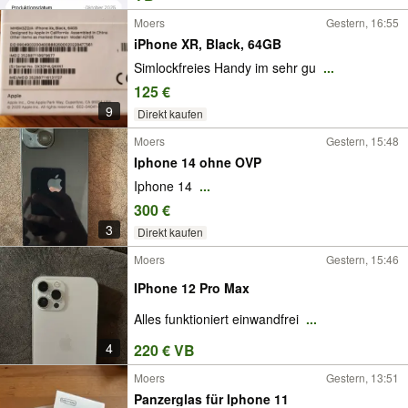
Moers
Gestern, 16:55
iPhone XR, Black, 64GB
Simlockfreies Handy im sehr gu
...
125 €
9
Direkt kaufen
Moers
Gestern, 15:48
Iphone 14 ohne OVP
Iphone 14
...
300 €
3
Direkt kaufen
Moers
Gestern, 15:46
IPhone 12 Pro Max
Alles funktioniert einwandfrei
...
4
220 € VB
Moers
Gestern, 13:51
Panzerglas für Iphone 11