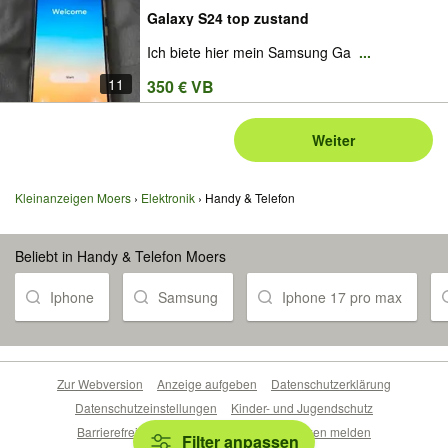
Galaxy S24 top zustand
Ich biete hier mein Samsung Ga
...
11
350 € VB
Weiter
Kleinanzeigen Moers
Elektronik
Handy & Telefon
Beliebt in Handy & Telefon Moers
Iphone
Samsung
Iphone 17 pro max
Zur Webversion
Anzeige aufgeben
Datenschutzerklärung
Datenschutzeinstellungen
Kinder- und Jugendschutz
Barrierefreiheitserklärung
Sicherheitslücken melden
Filter anpassen