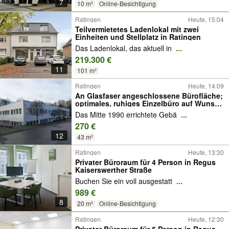
7
10 m²
Online-Besichtigung
Ratingen
Heute, 15:04
Teilvermietetes Ladenlokal mit zwei
Einheiten und Stellplatz in Ratingen
Das Ladenlokal, das aktuell in
...
219.300 €
11
101 m²
Ratingen
Heute, 14:09
An Glasfaser angeschlossene Bürofläche;
optimales, ruhiges Einzelbüro auf Wunsch
mit Stellplatz
Das Mitte 1990 errichtete Gebä
...
270 €
12
43 m²
Ratingen
Heute, 13:30
Privater Büroraum für 4 Person in Regus
Kaiserswerther Straße
Buchen Sie ein voll ausgestatt
...
989 €
8
20 m²
Online-Besichtigung
Ratingen
Heute, 12:30