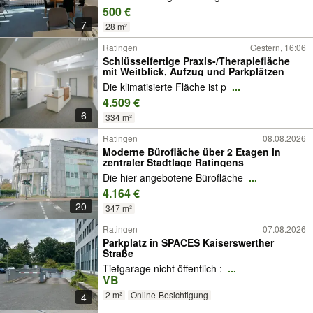
500 €
7
28 m²
Ratingen
Gestern, 16:06
Schlüsselfertige Praxis-/Therapiefläche
mit Weitblick, Aufzug und Parkplätzen
Die klimatisierte Fläche ist p
...
4.509 €
6
334 m²
Ratingen
08.08.2026
Moderne Bürofläche über 2 Etagen in
zentraler Stadtlage Ratingens
Die hier angebotene Bürofläche
...
4.164 €
20
347 m²
Ratingen
07.08.2026
Parkplatz in SPACES Kaiserswerther
Straße
Tiefgarage nicht öffentlich :
...
VB
2 m²
Online-Besichtigung
4