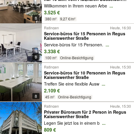
entfernt
Willkommen in Ihrem neuen Arbe
...
3.525 €
8
380 m²
9,27 €/m²
Ratingen
Heute, 16:30
Service-büros für 15 Personen in Regus
Kaiserswerther Straße
Service-büros für 15 Personen.
...
3.338 €
8
100 m²
Online-Besichtigung
Ratingen
Heute, 15:30
Service-büros für 10 Personen in Regus
Kaiserswerther Straße
Treffen Sie eine flexible Ausw
...
2.109 €
8
45 m²
Online-Besichtigung
Ratingen
Heute, 15:30
Privater Büroraum für 2 Person in Regus
Kaiserswerther Straße
Legen Sie jetzt los in einem b
...
809 €