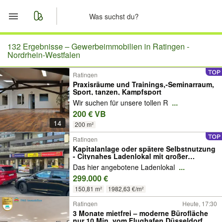
Start
132 Ergebnisse –
Gewerbeimmobilien in Ratingen -
Nordrhein-Westfalen
Merkliste
Ratingen
Praxisräume und Trainings,-Seminarraum,
Sport, tanzen, Kampfsport
Nachrichten
Wir suchen für unsere tollen R
...
200 € VB
Anzeige aufgeben
14
200 m²
Ratingen
Kapitalanlage oder spätere Selbstnutzung
- Citynahes Ladenlokal mit großer
Schaufensterfront...
Das hier angebotene Ladenlokal
...
299.000 €
150,81 m²
1982,63 €/m²
Ratingen
Heute, 17:30
3 Monate mietfrei – moderne Bürofläche
nur 10 Min. vom Flughafen Düsseldorf