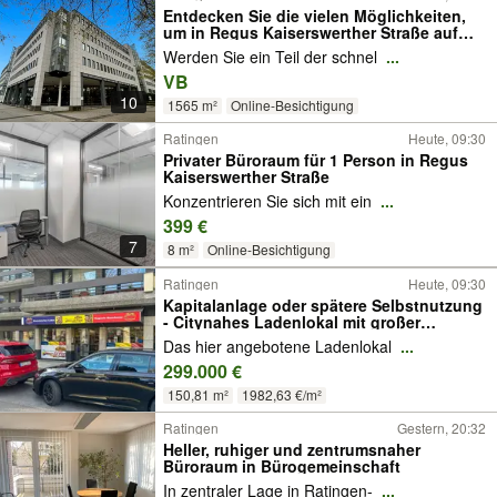
Entdecken Sie die vielen Möglichkeiten,
um in Regus Kaiserswerther Straße auf
Ihre Art zu arbeiten
Werden Sie ein Teil der schnel
...
VB
10
1565 m²
Online-Besichtigung
Ratingen
Heute, 09:30
Privater Büroraum für 1 Person in Regus
Kaiserswerther Straße
Konzentrieren Sie sich mit ein
...
399 €
7
8 m²
Online-Besichtigung
Ratingen
Heute, 09:30
Kapitalanlage oder spätere Selbstnutzung
- Citynahes Ladenlokal mit großer
Schaufensterfront...
Das hier angebotene Ladenlokal
...
299.000 €
150,81 m²
1982,63 €/m²
Ratingen
Gestern, 20:32
Heller, ruhiger und zentrumsnaher
Büroraum in Bürogemeinschaft
In zentraler Lage in Ratingen-
...