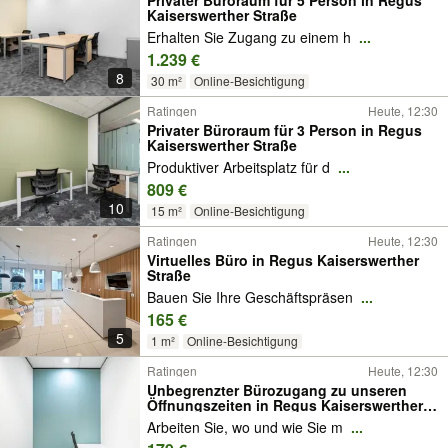
Privater Büroraum für 5 Person in Regus
Kaiserswerther Straße
Erhalten Sie Zugang zu einem h
...
1.239 €
8
30 m²
Online-Besichtigung
Ratingen
Heute, 12:30
Privater Büroraum für 3 Person in Regus
Kaiserswerther Straße
Produktiver Arbeitsplatz für d
...
809 €
10
15 m²
Online-Besichtigung
Ratingen
Heute, 12:30
Virtuelles Büro in Regus Kaiserswerther
Straße
Bauen Sie Ihre Geschäftspräsen
...
165 €
5
1 m²
Online-Besichtigung
Ratingen
Heute, 12:30
Unbegrenzter Bürozugang zu unseren
Öffnungszeiten in Regus Kaiserswerther
Straße
Arbeiten Sie, wo und wie Sie m
...