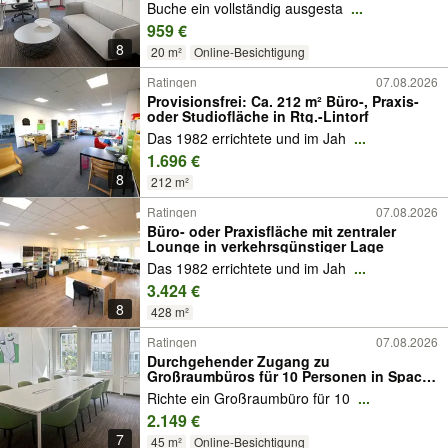
Straße
Buche ein vollständig ausgesta
...
959 €
8
20 m²
Online-Besichtigung
Ratingen
07.08.2026
Provisionsfrei: Ca. 212 m² Büro-, Praxis-
oder Studiofläche in Rtg.-Lintorf
Das 1982 errichtete und im Jah
...
1.696 €
8
212 m²
Ratingen
07.08.2026
Büro- oder Praxisfläche mit zentraler
Lounge in verkehrsgünstiger Lage
Das 1982 errichtete und im Jah
...
3.424 €
8
428 m²
Ratingen
07.08.2026
Durchgehender Zugang zu
Großraumbüros für 10 Personen in Spaces
Kaiserswerther Straße
Richte ein Großraumbüro für 10
...
2.149 €
7
45 m²
Online-Besichtigung