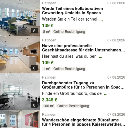
Ratingen
07.08.2026
Werde Teil eines kollaborativen
Coworking-Umfelds in Spaces
Kaiserswerther Straße
Werden Sie ein Teil der schnel
...
139 €
8
8 m²
Online-Besichtigung
Ratingen
07.08.2026
Nutze eine professionelle
Geschäftsadresse für dein Unternehmen
in Spaces Kaiserswerther Straße
Hier hast du alles, was du ben
...
109 €
6
1 m²
Online-Besichtigung
Ratingen
07.08.2026
Durchgehender Zugang zu
Großraumbüros für 15 Personen in Spaces
Kaiserswerther Straße
Finde ein Großraumbüro, das de
...
3.348 €
8
100 m²
Online-Besichtigung
Ratingen
07.08.2026
Wunderschön eingerichtete Büroräume
für 4 Personen in Spaces Kaiserswerther