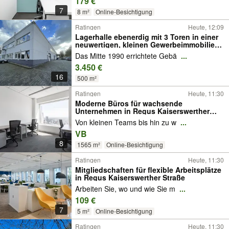
179 €
7
8 m²
Online-Besichtigung
Ratingen
Heute, 12:09
Lagerhalle ebenerdig mit 3 Toren in einer
neuwertigen, kleinen Gewerbeimmobilie
Glasfaseranschluss
Das Mitte 1990 errichtete Gebä
...
3.450 €
16
500 m²
Ratingen
Heute, 11:30
Moderne Büros für wachsende
Unternehmen in Regus Kaiserswerther
Straße
Von kleinen Teams bis hin zu w
...
VB
8
1565 m²
Online-Besichtigung
Ratingen
Heute, 11:30
Mitgliedschaften für flexible Arbeitsplätze
in Regus Kaiserswerther Straße
Arbeiten Sie, wo und wie Sie m
...
109 €
7
5 m²
Online-Besichtigung
Ratingen
Heute, 11:30