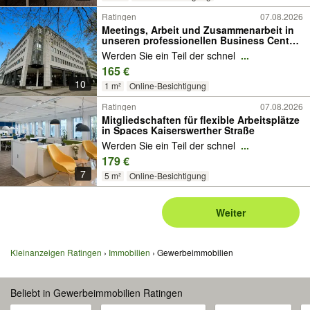
Ratingen
07.08.2026
Meetings, Arbeit und Zusammenarbeit in
unseren professionellen Business Center
in Spaces Kaiserswerther Straße
Werden Sie ein Teil der schnel
...
165 €
10
1 m²
Online-Besichtigung
Ratingen
07.08.2026
Mitgliedschaften für flexible Arbeitsplätze
in Spaces Kaiserswerther Straße
Werden Sie ein Teil der schnel
...
179 €
7
5 m²
Online-Besichtigung
Weiter
Kleinanzeigen Ratingen
Immobilien
Gewerbeimmobilien
Beliebt in Gewerbeimmobilien Ratingen