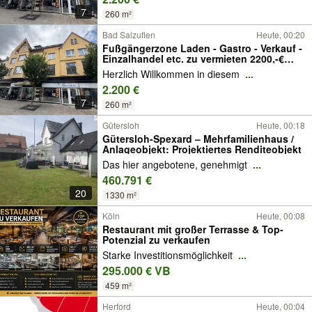
7
260 m²
Bad Salzuflen
Heute, 00:20
Fußgängerzone Laden - Gastro - Verkauf -
Einzalhandel etc. zu vermieten 2200,-€
Netto Kaltmiete
Herzlich Willkommen in diesem
...
2.200 €
7
260 m²
Gütersloh
Heute, 00:18
Gütersloh-Spexard – Mehrfamilienhaus /
Anlageobjekt: Projektiertes Renditeobjekt
Das hier angebotene, genehmigt
...
460.791 €
20
1330 m²
Köln
Heute, 00:08
Restaurant mit großer Terrasse & Top-
Potenzial zu verkaufen
Starke Investitionsmöglichkeit
...
295.000 € VB
459 m²
Herford
Heute, 00:04