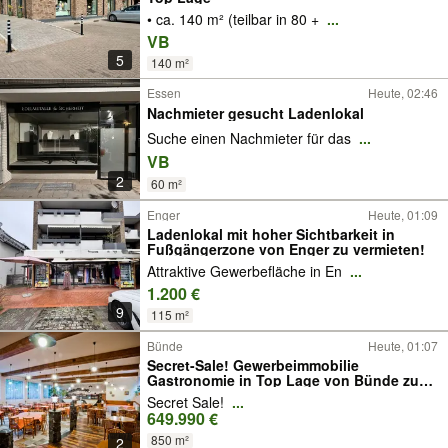
• ca. 140 m² (teilbar in 80 +
...
VB
5
140 m²
Essen
Heute, 02:46
Nachmieter gesucht Ladenlokal
Suche einen Nachmieter für das
...
VB
2
60 m²
Enger
Heute, 01:09
Ladenlokal mit hoher Sichtbarkeit in
Fußgängerzone von Enger zu vermieten!
Attraktive Gewerbefläche in En
...
1.200 €
9
115 m²
Bünde
Heute, 01:07
Secret-Sale! Gewerbeimmobilie
Gastronomie in Top Lage von Bünde zu
verkaufen!
Secret Sale!
...
649.990 €
850 m²
2