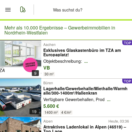
Start
Mehr als 10.000 Ergebnisse –
Gewerbeimmobilien in
Nordrhein-Westfalen
Merkliste
Aachen
Exklusives Glaskastenbüro im TZA am
Europaplatz!
Nachrichten
Objektbeschreibung:
...
VB
Anzeige aufgeben
9
30 m²
Büren
Lagerhalle/Gewerbehalle/Miethalle/Warmh
alle/300-1400m²/Hallenkran
Verfügbare Gewerbehallen, Prod
...
5.600 €
19
1400 m²
4 €/m²
Alpen
Heute, 03:36
Attraktives Ladenlokal in Alpen (46519) –
Top Lage