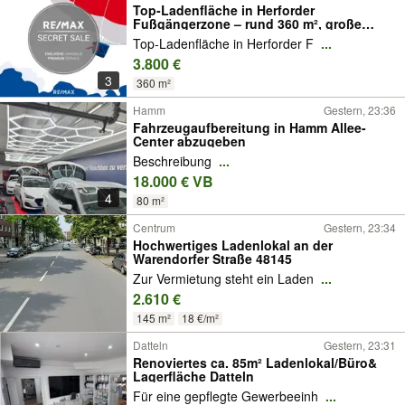
Top-Ladenfläche in Herforder
Fußgängerzone – rund 360 m², große
Fensterfront!
Top-Ladenfläche in Herforder F
...
3.800 €
3
360 m²
Hamm
Gestern, 23:36
Fahrzeugaufbereitung in Hamm Allee-
Center abzugeben
Beschreibung
...
18.000 € VB
4
80 m²
Centrum
Gestern, 23:34
Hochwertiges Ladenlokal an der
Warendorfer Straße 48145
Zur Vermietung steht ein Laden
...
2.610 €
145 m²
18 €/m²
Datteln
Gestern, 23:31
Renoviertes ca. 85m² Ladenlokal/Büro&
Lagerfläche Datteln
Für eine gepflegte Gewerbeeinh
...