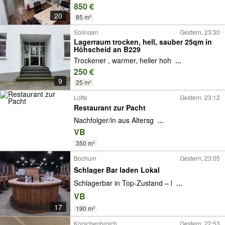
850 €
20
85 m²
Solingen
Gestern, 23:30
Lagerraum trocken, hell, sauber 25qm in
Höhscheid an B229
Trockener , warmer, heller hoh
...
250 €
9
25 m²
Lotte
Gestern, 23:12
Restaurant zur Pacht
Nachfolger/in aus Altersg
...
VB
350 m²
Bochum
Gestern, 23:05
Schlager Bar laden Lokal
Schlagerbar in Top-Zustand – l
...
VB
17
190 m²
Korschenbroich
Gestern, 22:53