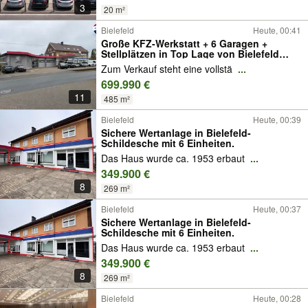
3
20 m²
Bielefeld
Heute, 00:41
Große KFZ-Werkstatt + 6 Garagen +
Stellplätzen in Top Lage von Bielefeld
Schildesche zu verkaufen!
Zum Verkauf steht eine vollstä
...
699.990 €
11
485 m²
Bielefeld
Heute, 00:39
Sichere Wertanlage in Bielefeld-
Schildesche mit 6 Einheiten.
Das Haus wurde ca. 1953 erbaut
...
349.900 €
8
269 m²
Bielefeld
Heute, 00:37
Sichere Wertanlage in Bielefeld-
Schildesche mit 6 Einheiten.
Das Haus wurde ca. 1953 erbaut
...
349.900 €
8
269 m²
Bielefeld
Heute, 00:28