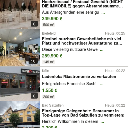
Hochzeitssaal / Festsaal Geschäft (NICHT
DIE IMMOBILE) gegen Abstandssumme
349.990€
Aus Altersgründen eine sehr gu
...
349.990 €
6
500 m²
Bielefeld
Heute, 00:25
Flexibel nutzbare Gewerbefläche mit viel
Platz und hochwertiger Ausstattung zu
verkaufen!
Diese vielseitig nutzbare Gewe
...
259.990 €
10
145 m²
Köln
Heute, 00:22
Ladenlokal/Gastronomie zu verkaufen
Erfolgreiches Franchise-Sushi-
...
1.550 €
6
200 m²
Bad Salzuflen
Heute, 00:22
Einzigartige Gelegenheit: Restaurant in
Top-Lage von Bad Salzuflen zu vermieten!
Herzlich Willkommen in diesem
...
2.200 €