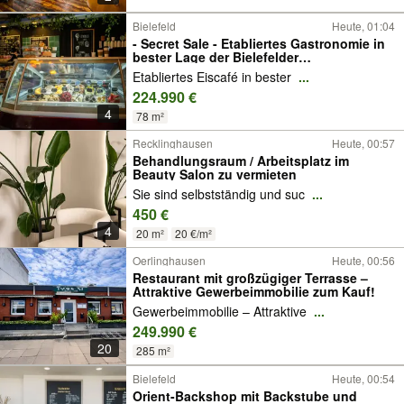
Bielefeld
Heute, 01:04
- Secret Sale - Etabliertes Gastronomie in
bester Lage der Bielefelder
Fußgängerzone abzugeben!
Etabliertes Eiscafé in bester
...
224.990 €
4
78 m²
Recklinghausen
Heute, 00:57
Behandlungsraum / Arbeitsplatz im
Beauty Salon zu vermieten
Sie sind selbstständig und suc
...
450 €
4
20 m²
20 €/m²
Oerlinghausen
Heute, 00:56
Restaurant mit großzügiger Terrasse –
Attraktive Gewerbeimmobilie zum Kauf!
Gewerbeimmobilie – Attraktive
...
249.990 €
20
285 m²
Bielefeld
Heute, 00:54
Orient-Backshop mit Backstube und