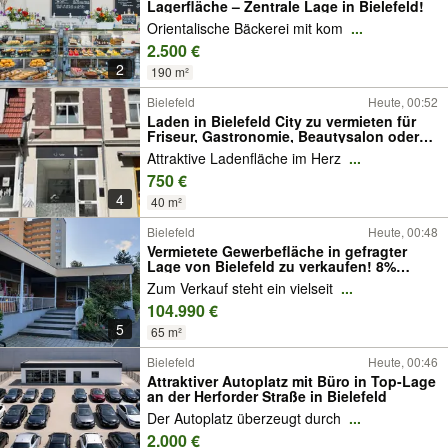
Lagerfläche – Zentrale Lage in Bielefeld!
Orientalische Bäckerei mit kom
...
2.500 €
2
190 m²
Bielefeld
Heute, 00:52
Laden in Bielefeld City zu vermieten für
Friseur, Gastronomie, Beautysalon oder
Büro!
Attraktive Ladenfläche im Herz
...
750 €
4
40 m²
Bielefeld
Heute, 00:48
Vermietete Gewerbefläche in gefragter
Lage von Bielefeld zu verkaufen! 8%
Bruttorendite
Zum Verkauf steht ein vielseit
...
104.990 €
5
65 m²
Bielefeld
Heute, 00:46
Attraktiver Autoplatz mit Büro in Top-Lage
an der Herforder Straße in Bielefeld
Der Autoplatz überzeugt durch
...
2.000 €