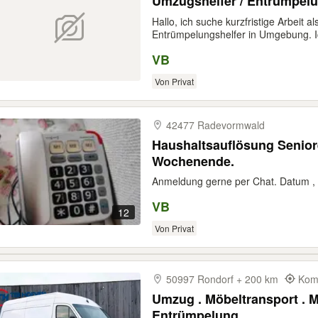
Umzugshelfer / Entrümpelu
Hallo, ich suche kurzfristige Arbeit 
Entrümpelungshelfer in Umgebung. Ic
VB
Von Privat
42477 Radevormwald
Haushaltsauflösung Seniorenwoh
Wochenende.
Anmeldung gerne per Chat. Datum , 
VB
12
Von Privat
50997 Rondorf + 200 km
Komm
Umzug . Möbeltransport . 
Entrümpelung