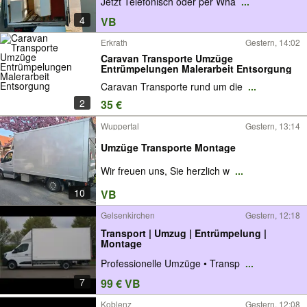
Jetzt Telefonisch oder per Wha
...
4
VB
Erkrath
Gestern, 14:02
Caravan Transporte Umzüge
Entrümpelungen Malerarbeit Entsorgung
Caravan Transporte rund um die
...
2
35 €
Wuppertal
Gestern, 13:14
Umzüge Transporte Montage
Wir freuen uns, Sie herzlich w
...
10
VB
Gelsenkirchen
Gestern, 12:18
Transport | Umzug | Entrümpelung |
Montage
Professionelle Umzüge • Transp
...
7
99 € VB
Koblenz
Gestern, 12:08