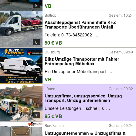
9
VB
Bottrop
Gestern, 10:24
Abschleppdienst Pannenhilfe KFZ
Transporte Überführungen Unfall
Telefon: 0176-84522962
...
8
50 € VB
Duisburg
Gestern, 09:40
Blitz Umzüge Transporter mit Fahrer
Entrümpelung Möbeltaxi
Ein Umzug oder Möbeltransport
...
8
VB
Lünen
Gestern, 09:32
Umzugsfirma, umzugsservice, Umzug
Transport, Umzug unternehmen
Unsere Leistungen – schnell, s
...
7
95 € VB
Bergkamen
Gestern, 09:24
Umzugsunternehmen & Umzugsfirma &