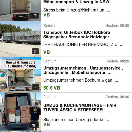
Möbeltransport & Umzug in NRW
Stress beim Umzug❓Nicht mit un
...
VB
17
Rinteln
Gestern, 09:08
Transport Gitterbox IBC Holzkorb
Sägespalter Brennholz Holzlager
Kartoffelkiste Eurokisten
IHR TRADITIONELLER BRENNHOLZ U
...
2
VB
Bochum
Gestern, 08:26
Umzugsunternehmen , Umzugsservice ,
Umzugshilfe , Möbeltransporte ,
Transporter , Möbeltransport ,Möbeltaxi ,
Umzugsunternehmen Bochum & gan
...
Transporte , Haushaltsauflösung ,
Entrümpelung , Entsorgung
7
50 € VB
Aachen
Gestern, 08:06
UMZUG & KÜCHENMONTAGE – FAIR,
ZUVERLÄSSIG & STRESSFREI
Sie planen einen Umzug oder be
...
VB
20