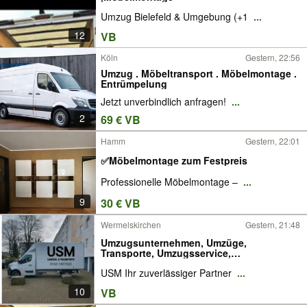
Umzug Bielefeld & Umgebung (+1
...
12
VB
Köln
Gestern, 22:56
Umzug . Möbeltransport . Möbelmontage .
Entrümpelung
Jetzt unverbindlich anfragen!
...
2
69 € VB
Hamm
Gestern, 22:01
✅Möbelmontage zum Festpreis
Professionelle Möbelmontage –
...
9
30 € VB
Wermelskirchen
Gestern, 21:48
Umzugsunternehmen, Umzüge,
Transporte, Umzugsservice,
Aufbauservice
USM Ihr zuverlässiger Partner
...
10
VB