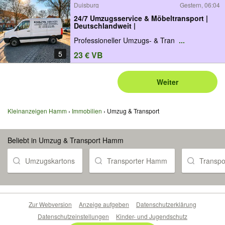
Duisburg
Gestern, 06:04
24/7 Umzugsservice & Möbeltransport |
Deutschlandweit |
Professioneller Umzugs- & Tran
...
5
23 € VB
Weiter
Kleinanzeigen Hamm
Immobilien
Umzug & Transport
Beliebt in Umzug & Transport Hamm
Umzugskartons
Transporter Hamm
Transpo
Zur Webversion
Anzeige aufgeben
Datenschutzerklärung
Datenschutzeinstellungen
Kinder- und Jugendschutz