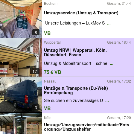
Bochum
Gestern, 21:44
Umzugsservice (Umzug & Transport)
️ Unsere Leistungen – LuxMov S
...
8
VB
Wuppertal
Gestern, 18:44
Umzug NRW | Wuppertal, Köln,
Düsseldorf, Essen
Umzug & Möbeltransport – schne
...
17
75 € VB
Nassau
Gestern, 17:32
Umzüge & Transporte (Eu-Weit)
Entrümpelung
Sie suchen ein zuverlässiges U
...
3
VB
Köln
Gestern, 17:20
Umzug✅Umzugsservice✅möbeltaxi✅Ents
orgung✅Umzugshelfer