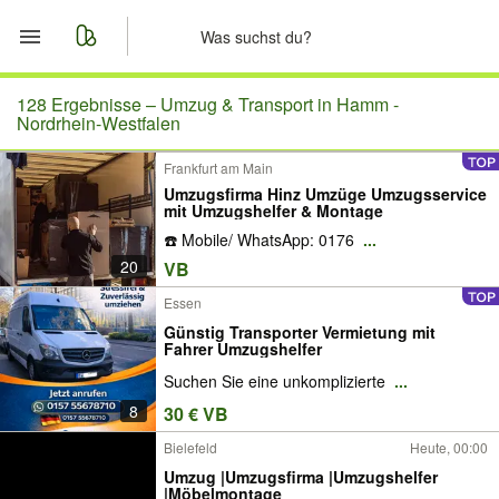
Start
128 Ergebnisse –
Umzug & Transport in Hamm -
Nordrhein-Westfalen
Merkliste
Frankfurt am Main
Umzugsfirma Hinz Umzüge Umzugsservice
Nachrichten
mit Umzugshelfer & Montage
☎️ Mobile/ WhatsApp: 0176
...
Anzeige aufgeben
20
VB
Essen
Günstig Transporter Vermietung mit
Fahrer Umzugshelfer
Suchen Sie eine unkomplizierte
...
8
30 € VB
Bielefeld
Heute, 00:00
Umzug |Umzugsfirma |Umzugshelfer
|Möbelmontage