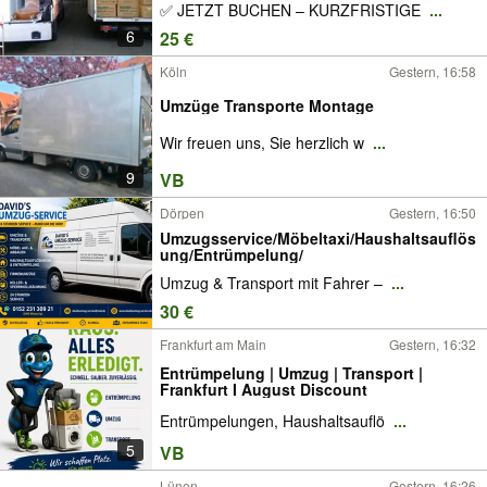
✅ JETZT BUCHEN – KURZFRISTIGE
...
6
25 €
Köln
Gestern, 16:58
Umzüge Transporte Montage
Wir freuen uns, Sie herzlich w
...
9
VB
Dörpen
Gestern, 16:50
Umzugsservice/Möbeltaxi/Haushaltsauflös
ung/Entrümpelung/
Umzug & Transport mit Fahrer –
...
30 €
Frankfurt am Main
Gestern, 16:32
Entrümpelung | Umzug | Transport |
Frankfurt I August Discount
Entrümpelungen, Haushaltsauflö
...
5
VB
Lünen
Gestern, 16:26