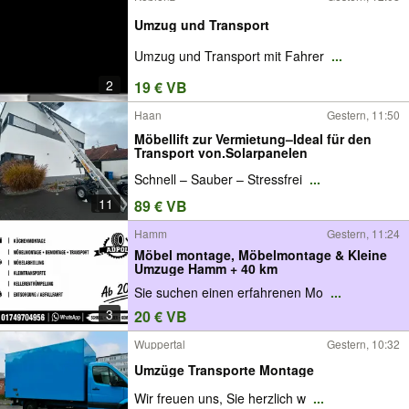
Umzug und Transport
Umzug und Transport mit Fahrer
...
2
19 € VB
Haan
Gestern, 11:50
Möbellift zur Vermietung–Ideal für den
Transport von.Solarpanelen
Schnell – Sauber – Stressfrei
...
11
89 € VB
Hamm
Gestern, 11:24
Möbel montage, Möbelmontage & Kleine
Umzuge Hamm + 40 km
Sie suchen einen erfahrenen Mo
...
3
20 € VB
Wuppertal
Gestern, 10:32
Umzüge Transporte Montage
Wir freuen uns, Sie herzlich w
...