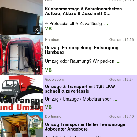
Küchenmontage & Schreinerarbeiten |
Aufbau, Abbau & Zuschnitt &
Arbeitsplatten
⭐ Professionell ⭐ Zuverlässig
...
VB
3
Hamburg
Gestern, 15:56
Umzug, Entrümpelung, Entsorgung -
Hamburg
Umzug oder Räumung? Wir packen
...
9
VB
Gevelsberg
Gestern, 15:34
Umzüge & Transport mit 7,5t LKW –
schnell & zuverlässig
Umzug • Umzüge • Möbeltranspor
...
13
VB
Dortmund
Gestern, 15:10
Umzug Transporter Helfer Fernumzüge
Jobcenter Angebote