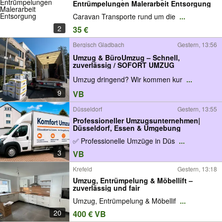
Entrümpelungen Malerarbeit Entsorgung
Caravan Transporte rund um die
...
2
35 €
Bergisch Gladbach
Gestern, 13:56
Umzug & BüroUmzug – Schnell,
zuverlässig / SOFORT UMZUG
Umzug dringend? Wir kommen kur
...
9
VB
Düsseldorf
Gestern, 13:55
Professioneller Umzugsunternehmen|
Düsseldorf, Essen & Umgebung
✅ Professionelle Umzüge in Düs
...
3
VB
Krefeld
Gestern, 13:18
Umzug, Entrümpelung & Möbellift –
zuverlässig und fair
Umzug, Entrümpelung & Möbellif
...
20
400 € VB