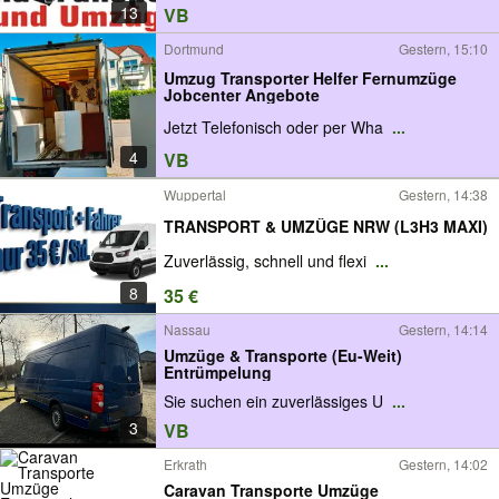
13
VB
Dortmund
Gestern, 15:10
Umzug Transporter Helfer Fernumzüge
Jobcenter Angebote
Jetzt Telefonisch oder per Wha
...
4
VB
Wuppertal
Gestern, 14:38
TRANSPORT & UMZÜGE NRW (L3H3 MAXI)
Zuverlässig, schnell und flexi
...
8
35 €
Nassau
Gestern, 14:14
Umzüge & Transporte (Eu-Weit)
Entrümpelung
Sie suchen ein zuverlässiges U
...
3
VB
Erkrath
Gestern, 14:02
Caravan Transporte Umzüge