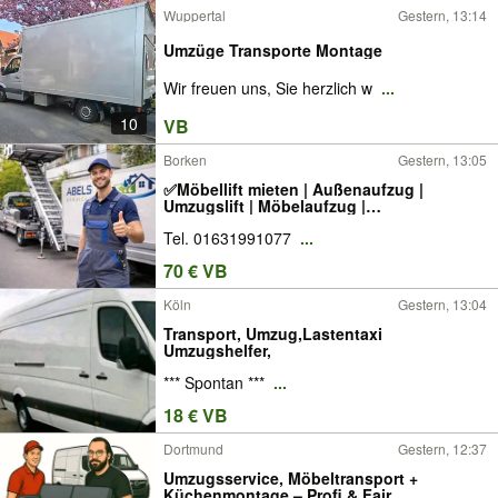
Wuppertal
Gestern, 13:14
Umzüge Transporte Montage
Wir freuen uns, Sie herzlich w
...
10
VB
Borken
Gestern, 13:05
✅Möbellift mieten | Außenaufzug |
Umzugslift | Möbelaufzug |
Schrägaufzug✅
Tel. 01631991077
...
70 € VB
Köln
Gestern, 13:04
Transport, Umzug,Lastentaxi
Umzugshelfer,
*** Spontan ***
...
18 € VB
Dortmund
Gestern, 12:37
Umzugsservice, Möbeltransport +
Küchenmontage – Profi & Fair