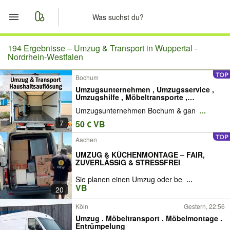
Start
194 Ergebnisse –
Umzug & Transport in Wuppertal -
Nordrhein-Westfalen
Merkliste
Bochum
Umzugsunternehmen , Umzugsservice ,
Nachrichten
Umzugshilfe , Möbeltransporte ,
Transporter , Möbeltransport ,Möbeltaxi ,
Umzugsunternehmen Bochum & gan
...
Transporte , Haushaltsauflösung ,
Entrümpelung , Entsorgung
Anzeige aufgeben
7
50 € VB
Aachen
UMZUG & KÜCHENMONTAGE – FAIR,
ZUVERLÄSSIG & STRESSFREI
Sie planen einen Umzug oder be
...
VB
20
Köln
Gestern, 22:56
Umzug . Möbeltransport . Möbelmontage .
Entrümpelung