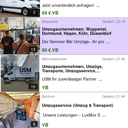
Jetzt unverbindlich anfragen!
...
2
69 € VB
Wuppertal
Gestern, 22:18
Umzugsunternehmen. Wuppertal,
Dortmund, Hagen, Köln, Düsseldorf
Der Sommer Bär Umzüge– Ihr pro
...
13
80 € VB
Wermelskirchen
Gestern, 21:48
Umzugsunternehmen, Umzüge,
Transporte, Umzugsservice,
Aufbauservice
USM Ihr zuverlässiger Partner
...
10
VB
Bochum
Gestern, 21:44
Umzugsservice (Umzug & Transport)
️ Unsere Leistungen – LuxMov S
...
8
VB