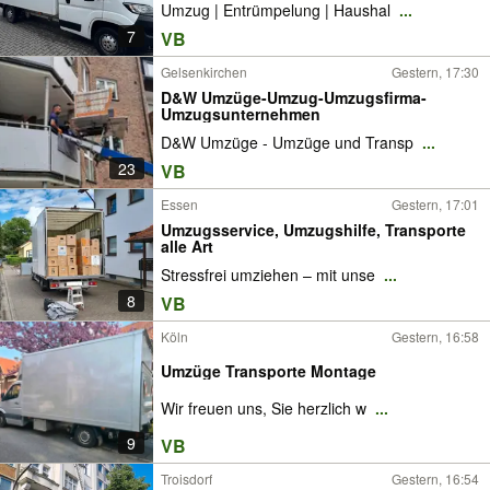
Umzug | Entrümpelung | Haushal
...
7
VB
Gelsenkirchen
Gestern, 17:30
D&W Umzüge-Umzug-Umzugsfirma-
Umzugsunternehmen
D&W Umzüge - Umzüge und Transp
...
23
VB
Essen
Gestern, 17:01
Umzugsservice, Umzugshilfe, Transporte
alle Art
Stressfrei umziehen – mit unse
...
8
VB
Köln
Gestern, 16:58
Umzüge Transporte Montage
Wir freuen uns, Sie herzlich w
...
9
VB
Troisdorf
Gestern, 16:54