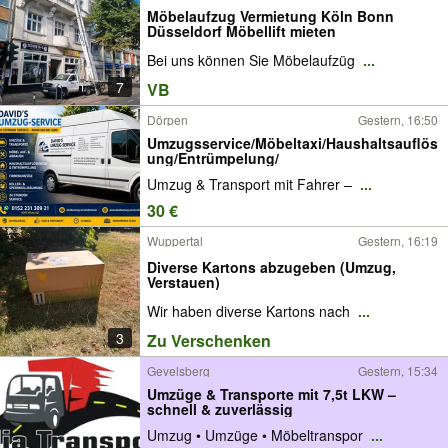
Möbelaufzug Vermietung Köln Bonn
Düsseldorf Möbellift mieten
Bei uns können Sie Möbelaufzüg
...
7
VB
Dörpen
Gestern, 16:50
Umzugsservice/Möbeltaxi/Haushaltsauflös
ung/Entrümpelung/
Umzug & Transport mit Fahrer –
...
30 €
Wuppertal
Gestern, 16:19
Diverse Kartons abzugeben (Umzug,
Verstauen)
Wir haben diverse Kartons nach
...
3
Zu Verschenken
Gevelsberg
Gestern, 15:34
Umzüge & Transporte mit 7,5t LKW –
schnell & zuverlässig
Umzug • Umzüge • Möbeltranspor
...