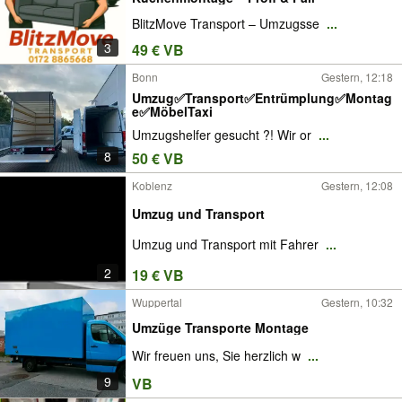
BlitzMove Transport – Umzugsse
...
3
49 € VB
Bonn
Gestern, 12:18
Umzug✅Transport✅Entrümplung✅Montag
e✅MöbelTaxi
Umzugshelfer gesucht ?! Wir or
...
8
50 € VB
Koblenz
Gestern, 12:08
Umzug und Transport
Umzug und Transport mit Fahrer
...
2
19 € VB
Wuppertal
Gestern, 10:32
Umzüge Transporte Montage
Wir freuen uns, Sie herzlich w
...
9
VB