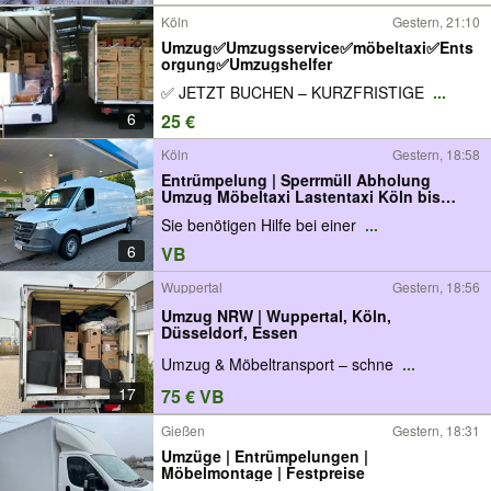
Köln
Gestern, 21:10
Umzug✅Umzugsservice✅möbeltaxi✅Ents
orgung✅Umzugshelfer
✅ JETZT BUCHEN – KURZFRISTIGE
...
6
25 €
Köln
Gestern, 18:58
Entrümpelung | Sperrmüll Abholung
Umzug Möbeltaxi Lastentaxi Köln bis
50km
Sie benötigen Hilfe bei einer
...
6
VB
Wuppertal
Gestern, 18:56
Umzug NRW | Wuppertal, Köln,
Düsseldorf, Essen
Umzug & Möbeltransport – schne
...
17
75 € VB
Gießen
Gestern, 18:31
Umzüge | Entrümpelungen |
Möbelmontage | Festpreise