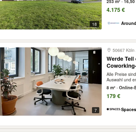
253 m² · 16,50
4.175 €
Aroun
18
50667 Köln 
Werde Teil 
Coworking-
Straße
Alle Preise sin
Auswahl und en
8 m² · Online
179 €
Space
7