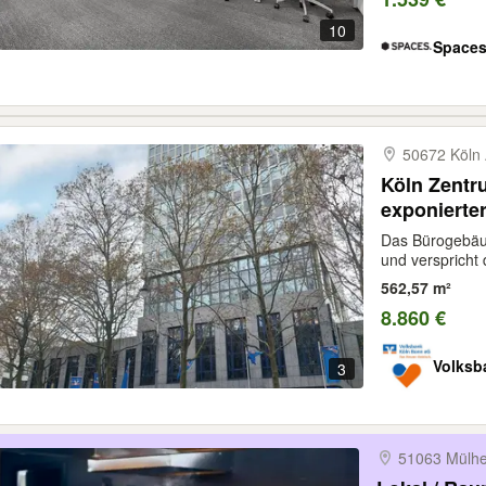
10
Space
50672 Köln 
Köln Zentr
exponierte
Das Bürogebäud
und verspricht 
562,57 m²
8.860 €
Volksb
3
51063 Mülh