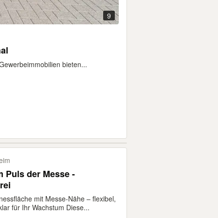
9
al
 Gewerbeimmobilien bieten...
eim
m Puls der Messe -
rei
essfläche mit Messe-Nähe – flexibel,
lar für Ihr Wachstum Diese...