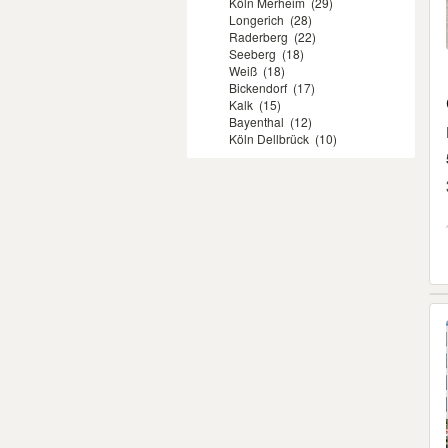
Köln Merheim
(29)
Longerich
(28)
Raderberg
(22)
Seeberg
(18)
Weiß
(18)
Bickendorf
(17)
Kalk
(15)
Bayenthal
(12)
Köln Dellbrück
(10)