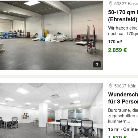
50827 Bicke
50-170 qm 
(Ehrenfeld)
Wir haben eine 
noch ca. 170qm 
170 m²
2.859 €
3
50667 Köln 
Wunderschö
für 3 Perso
Büroräume, die
zugeschnitten 
kümmern...
15 m² · Onlin
1.539 €