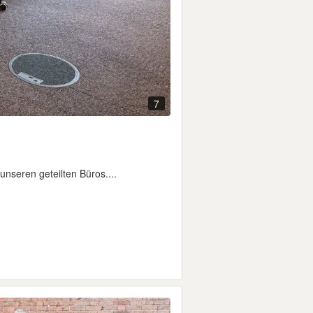
7
nseren geteilten Büros....