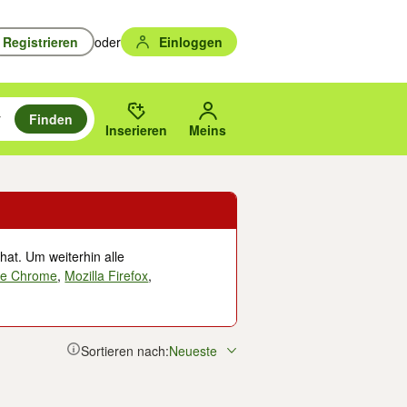
Registrieren
oder
Einloggen
Finden
en durchsuchen und mit Eingabetaste auswählen.
n um zu suchen, oder Vorschläge mit den Pfeiltasten nach oben/unten
des gewählten Orts oder PLZ.
Inserieren
Meins
hat. Um weiterhin alle
le Chrome
,
Mozilla Firefox
,
Sortieren nach:
Neueste