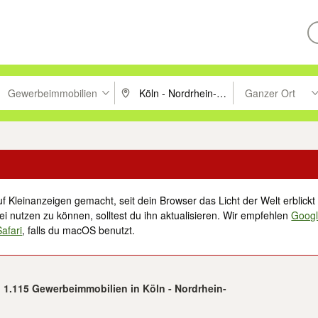
Gewerbeimmobilien
Ganzer Ort
ken um zu suchen, oder Vorschläge mit den Pfeiltasten nach oben/unt
PLZ oder Ort eingeben. Eingabetaste drücke
Suche im Umkreis 
f Kleinanzeigen gemacht, seit dein Browser das Licht der Welt erblickt 
i nutzen zu können, solltest du ihn aktualisieren. Wir empfehlen
Goog
Safari
, falls du macOS benutzt.
n 1.115 Gewerbeimmobilien in Köln - Nordrhein-