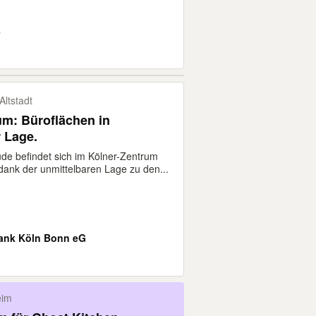
s
Altstadt
um: Büroflächen in
r Lage.
e befindet sich im Kölner-Zentrum
dank der unmittelbaren Lage zu den...
ank Köln Bonn eG
eim