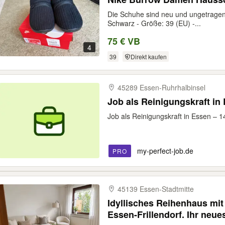
Die Schuhe sind neu und ungetragen.
Schwarz - Größe: 39 (EU) -...
75 € VB
4
39
Direkt kaufen
45289 Essen-​Ruhrhalbinsel
Job als Reinigungskraft in 
Job als Reinigungskraft in Essen –
my-perfect-job.de
PRO
45139 Essen-​Stadtmitte
Idyllisches Reihenhaus mi
Essen-Frillendorf. Ihr neue