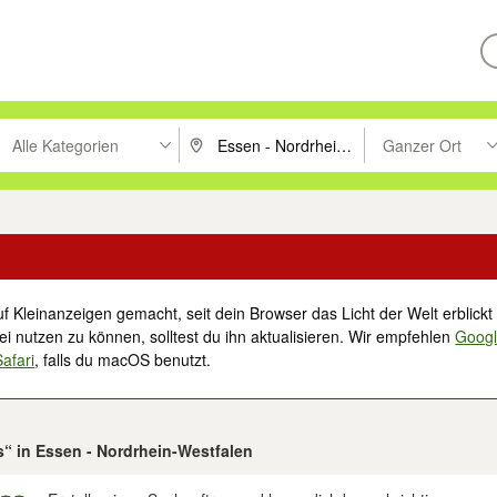
Alle Kategorien
Ganzer Ort
ken um zu suchen, oder Vorschläge mit den Pfeiltasten nach oben/unt
PLZ oder Ort eingeben. Eingabetaste drücke
Suche im Umkreis 
f Kleinanzeigen gemacht, seit dein Browser das Licht der Welt erblickt 
i nutzen zu können, solltest du ihn aktualisieren. Wir empfehlen
Goog
Safari
, falls du macOS benutzt.
s“ in Essen - Nordrhein-Westfalen