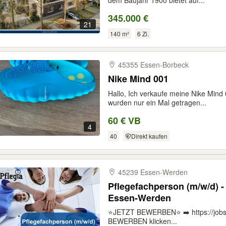
dem Baujahr 1900 bietet auf...
345.000 €
21
140 m²
6 Zi.
45355 Essen-​Borbeck
Nike Mind 001
Hallo, Ich verkaufe meine Nike Mind
wurden nur ein Mal getragen...
60 € VB
4
40
Direkt kaufen
45239 Essen-​Werden
Pflegefachperson (m/w/d) -
Essen-Werden
⭐️JETZT BEWERBEN⭐️ ➡️ https://jobs
BEWERBEN klicken...