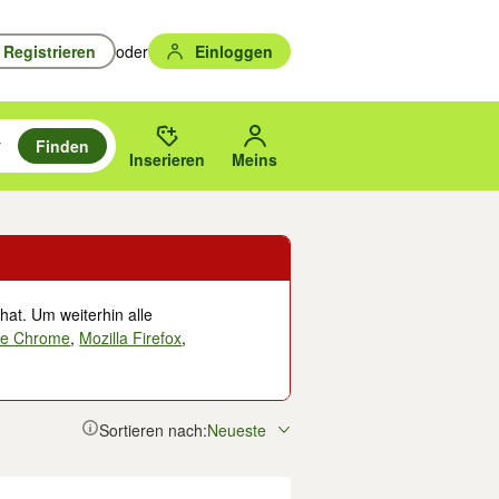
Registrieren
oder
Einloggen
Finden
en durchsuchen und mit Eingabetaste auswählen.
n um zu suchen, oder Vorschläge mit den Pfeiltasten nach oben/unten
des gewählten Orts oder PLZ.
Inserieren
Meins
hat. Um weiterhin alle
le Chrome
,
Mozilla Firefox
,
Sortieren nach:
Neueste