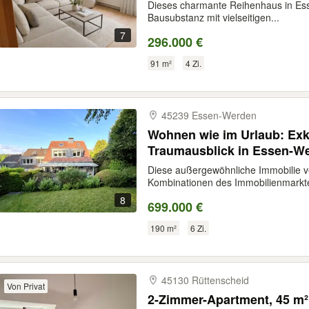
Dieses charmante Reihenhaus in Essen
Bausubstanz mit vielseitigen...
7
296.000 €
91 m²
4 Zi.
45239 Essen-​Werden
Wohnen wie im Urlaub: Exk
Traumausblick in Essen-W
Diese außergewöhnliche Immobilie ve
Kombinationen des Immobilienmarkte
8
699.000 €
190 m²
6 Zi.
45130 Rüttenscheid
Von Privat
2-Zimmer-Apartment, 45 m²