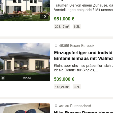
Träumen Sie von einem Zuhause, das
Vorstellungen entspricht? Mit unsere
10
951.000 €
203,17 m²
6 Zi.
45355 Essen-​Borbeck
Einzugsfertiger und indivi
Einfamilienhaus mit Walm
Klein, aber oho - so präsentiert sich
ideale Domizil für Singles,...
Video
539.000 €
118,24 m²
3 Zi.
45130 Rüttenscheid
Nike Burrow Damen Haussc