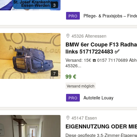
3
Pflege- & Praxisjobs – Find
PRO
45326 Altenessen
BMW 6er Coupe F13 Radha
links 51717224483 ✅
Versand: 15€ ☎️ 0157 71170689 Abho
45326...
7
99 €
Versand möglich
Autoteile Louay
PRO
45147 Essen
EIGENNUTZUNG ODER MI
Diese gepflegte 3,5-Zimmer-Etagenw