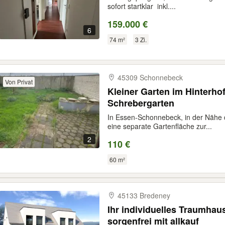
sofort startklar  inkl....
159.000 €
6
74 m²
3 Zi.
45309 Schonnebeck
Von Privat
Kleiner Garten im Hinterhof kein Kleingarten
Schrebergarten
In Essen-Schonnebeck, in der Nähe 
eine separate Gartenfläche zur...
2
110 €
60 m²
45133 Bredeney
Ihr individuelles Traumhau
sorgenfrei mit allkauf