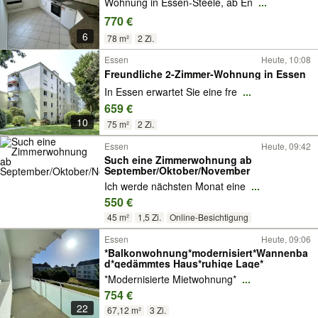
Wohnung in Essen-Steele, ab En
...
770 €
6
78 m²
2 Zi.
Essen
Heute, 10:08
Freundliche 2-Zimmer-Wohnung in Essen
In Essen erwartet Sie eine fre
...
659 €
10
75 m²
2 Zi.
Essen
Heute, 09:42
Such eine Zimmerwohnung ab
September/Oktober/November
Ich werde nächsten Monat eine
...
550 €
45 m²
1,5 Zi.
Online-Besichtigung
Essen
Heute, 09:06
*Balkonwohnung*modernisiert*Wannenba
d*gedämmtes Haus*ruhige Lage*
*Modernisierte Mietwohnung*
...
754 €
22
67,12 m²
3 Zi.