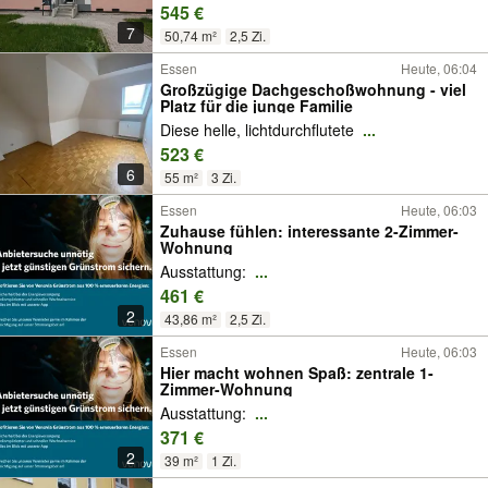
545 €
7
50,74 m²
2,5 Zi.
Essen
Heute, 06:04
Großzügige Dachgeschoßwohnung - viel
Platz für die junge Familie
Diese helle, lichtdurchflutete
...
523 €
6
55 m²
3 Zi.
Essen
Heute, 06:03
Zuhause fühlen: interessante 2-Zimmer-
Wohnung
Ausstattung:
...
461 €
2
43,86 m²
2,5 Zi.
Essen
Heute, 06:03
Hier macht wohnen Spaß: zentrale 1-
Zimmer-Wohnung
Ausstattung:
...
371 €
2
39 m²
1 Zi.