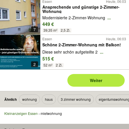
Essen
Heute, 06:03
Ansprechende und günstige 2-Zimmer-
Wohnung
Modernisierte 2-Zimmer-Wohnung
...
449 €
7
39,35 m²
2,5 Zi.
Essen
Heute, 06:03
Schöne 2-Zimmer-Wohnung mit Balkon!
Diese sehr schön aufgeteilte 2
...
515 €
2
52 m²
2 Zi.
Weiter
Ähnlich
wohnung
haus
3 zimmer wohnung
eigentumswohnun
Kleinanzeigen Essen
mietwohnung