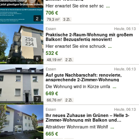
Hier erwartet Sie eine sehr sc
...
706 €
2
79,3 m²
3 Zi.
Essen
Heute, 06:13
Praktische 2-Raum-Wohnung mit großem
Balkon! Bezugsfertig renoviert!
Hier erwartet Sie eine schnuck
...
532 €
8
48,19 m²
2 Zi.
Essen
Heute, 06:13
Auf gute Nachbarschaft: renovierte,
ansprechende 2-Zimmer-Wohnung
Die Wohnung wird in Kürze umfa
...
649 €
7
66,76 m²
2 Zi.
Essen
Heute, 06:13
Ihr neues Zuhause im Grünen – Helle 3-
Zimmer-Wohnung mit Balkon und
Gartenpotenzial
Attraktiver Wohnraum mit Wohlf
...
665 €