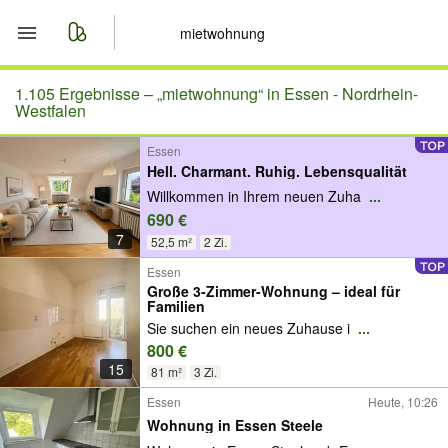
Start
1.105 Ergebnisse –
„mietwohnung“ in Essen - Nordrhein-
Westfalen
Merkliste
Essen
Hell. Charmant. Ruhig. Lebensqualität
Nachrichten
Willkommen in Ihrem neuen Zuha
...
690 €
Anzeige aufgeben
7
52,5 m²
2 Zi.
Essen
Große 3-Zimmer-Wohnung – ideal für
Familien
Sie suchen ein neues Zuhause i
...
800 €
15
81 m²
3 Zi.
Essen
Heute, 10:26
Wohnung in Essen Steele