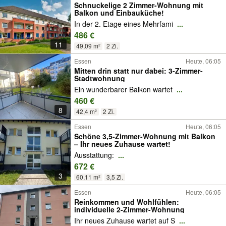
Schnuckelige 2 Zimmer-Wohnung mit
Balkon und Einbauküche!
In der 2. Etage eines Mehrfami
...
486 €
11
49,09 m²
2 Zi.
Essen
Heute, 06:05
Mitten drin statt nur dabei: 3-Zimmer-
Stadtwohnung
Ein wunderbarer Balkon wartet
...
460 €
8
42,4 m²
2 Zi.
Essen
Heute, 06:05
Schöne 3,5-Zimmer-Wohnung mit Balkon
– Ihr neues Zuhause wartet!
Ausstattung:
...
672 €
3
60,11 m²
3,5 Zi.
Essen
Heute, 06:05
Reinkommen und Wohlfühlen:
individuelle 2-Zimmer-Wohnung
Ihr neues Zuhause wartet auf S
...