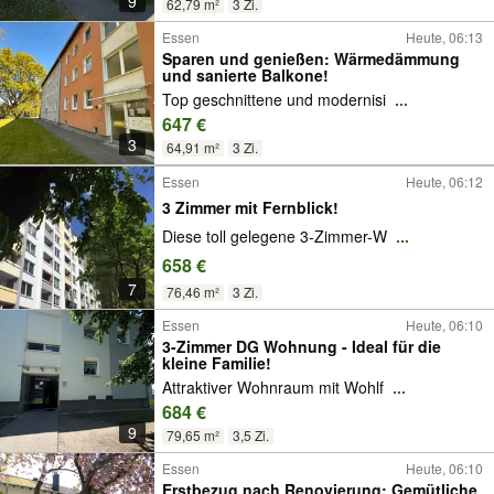
9
62,79 m²
3 Zi.
Essen
Heute, 06:13
Sparen und genießen: Wärmedämmung
und sanierte Balkone!
Top geschnittene und modernisi
...
647 €
3
64,91 m²
3 Zi.
Essen
Heute, 06:12
3 Zimmer mit Fernblick!
Diese toll gelegene 3-Zimmer-W
...
658 €
7
76,46 m²
3 Zi.
Essen
Heute, 06:10
3-Zimmer DG Wohnung - Ideal für die
kleine Familie!
Attraktiver Wohnraum mit Wohlf
...
684 €
9
79,65 m²
3,5 Zi.
Essen
Heute, 06:10
Erstbezug nach Renovierung: Gemütliche