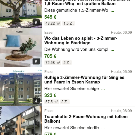
1,5-Raum-Whg. mit großem Balkon
Diese gemütliche 1,5-Zimmer-Wo
...
545 €
6
43,22 m²
1,5 Zi.
Essen
Heute, 06:09
Wo das Leben so spielt - 3-Zimmer-
Wohnung in Stadtlage
Die Wohnung wird von uns kompl
...
705 €
5
72,68 m²
2 Zi.
Essen
Heute, 06:09
Ruhige 2-Zimmer-Wohnung für Singles
und Paare in Essen Karnap
Hier erwartet Sie eine ruhige
...
323 €
4
57,5 m²
2 Zi.
Essen
Heute, 06:09
Traumhafte 2-Raum-Wohnung mit tollem
Balkon!
Hier erwartet Sie eine niedlic
...
579 €