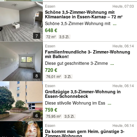
Essen
Heute, 07:03
Schöne 3,5-Zimmer-Wohnung mit
Klimaanlage in Essen-Karnap – 72 m²
Schöne 3,5-Zimmer-Wohnung mit
...
648 €
7
72 m²
3,5 Zi.
Essen
Heute, 06:14
Familienfreundliche 3- Zimmer-Wohnung
mit Balkon!
Diese gut geschnittene 3-Zimme
...
720 €
8
76,01 m²
3 Zi.
Essen
Heute, 06:14
Großzügige 3,5-Zimmer-Wohnung in
Essen-Schonnebeck
Diese stilvolle Wohnung im Ess
...
759 €
6
75,95 m²
3,5 Zi.
Essen
Heute, 06:14
Da kommt man gern Heim. günstige 3-
Zimmer-Wohnung