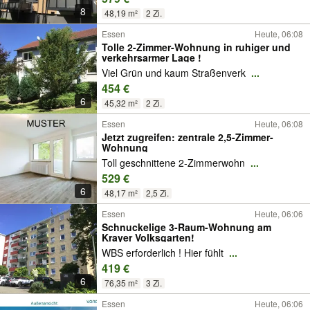
8
48,19 m²
2 Zi.
Essen
Heute, 06:08
Tolle 2-Zimmer-Wohnung in ruhiger und
verkehrsarmer Lage !
Viel Grün und kaum Straßenverk
...
454 €
6
45,32 m²
2 Zi.
Essen
Heute, 06:08
Jetzt zugreifen: zentrale 2,5-Zimmer-
Wohnung
Toll geschnittene 2-Zimmerwohn
...
529 €
6
48,17 m²
2,5 Zi.
Essen
Heute, 06:06
Schnuckelige 3-Raum-Wohnung am
Krayer Volksgarten!
WBS erforderlich ! Hier fühlt
...
419 €
6
76,35 m²
3 Zi.
Essen
Heute, 06:06