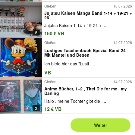
Gießen
16.07.2026
Jujutsu Kaisen Manga Band 1-14 + 19-21 +
26
Jujutsu Kaisen 1-14 + 19-21 +
...
8
160 € VB
Gießen
14.07.2026
Lustiges Taschenbuch Spezial Band 24
Mit Mantel und Degen
Ich biete hier das "Lusti
...
2
VB
Gießen
14.07.2026
Anime Bücher, 1+2 , Titel Die for me , my
Darling
Hallo , meine Tochter gibt die
...
3
12 € VB
Weiter