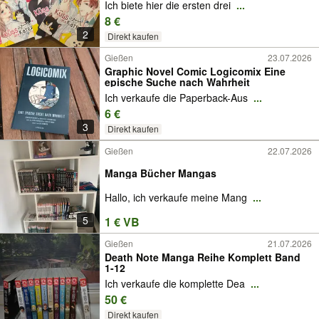
Ich biete hier die ersten drei
...
8 €
2
Direkt kaufen
Gießen
23.07.2026
Graphic Novel Comic Logicomix Eine
epische Suche nach Wahrheit
Ich verkaufe die Paperback-Aus
...
6 €
3
Direkt kaufen
Gießen
22.07.2026
Manga Bücher Mangas
Hallo, ich verkaufe meine Mang
...
5
1 € VB
Gießen
21.07.2026
Death Note Manga Reihe Komplett Band
1-12
Ich verkaufe die komplette Dea
...
50 €
Direkt kaufen