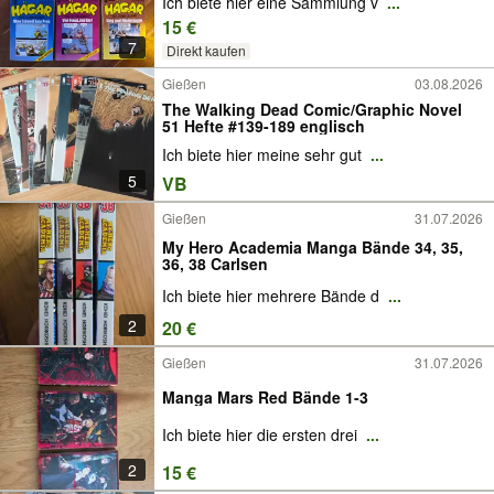
Ich biete hier eine Sammlung v
...
15 €
7
Direkt kaufen
Gießen
03.08.2026
The Walking Dead Comic/Graphic Novel
51 Hefte #139-189 englisch
Ich biete hier meine sehr gut
...
5
VB
Gießen
31.07.2026
My Hero Academia Manga Bände 34, 35,
36, 38 Carlsen
Ich biete hier mehrere Bände d
...
2
20 €
Gießen
31.07.2026
Manga Mars Red Bände 1-3
Ich biete hier die ersten drei
...
2
15 €