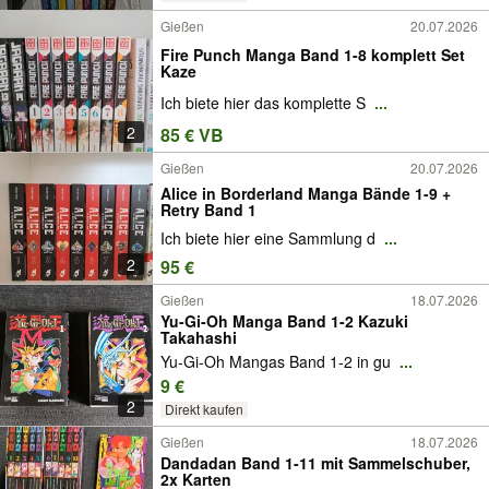
Gießen
20.07.2026
Fire Punch Manga Band 1-8 komplett Set
Kaze
Ich biete hier das komplette S
...
2
85 € VB
Gießen
20.07.2026
Alice in Borderland Manga Bände 1-9 +
Retry Band 1
Ich biete hier eine Sammlung d
...
2
95 €
Gießen
18.07.2026
Yu-Gi-Oh Manga Band 1-2 Kazuki
Takahashi
Yu-Gi-Oh Mangas Band 1-2 in gu
...
9 €
2
Direkt kaufen
Gießen
18.07.2026
Dandadan Band 1-11 mit Sammelschuber,
2x Karten