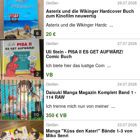
Gießen
29.07.2026
Asterix und die Wikinger Hardcover Buch
zum Kinofilm neuwertig
Asterix und die Wikinger Hardc
...
6
20 €
Gießen
27.07.2026
Uli Stein - PISA II ES GET AUFWÄRZ!
Comic Buch
Ich biete hier das lustige Com
...
2
VB
Gießen
24.07.2026
Daisuki Manga Magazin Komplett Band 1 -
114 RAW
Ich trenne mich nun von meiner
...
10
350 € VB
Gießen
23.07.2026
Manga "Küss den Kater!" Bände 1-3 von
Miko Senri