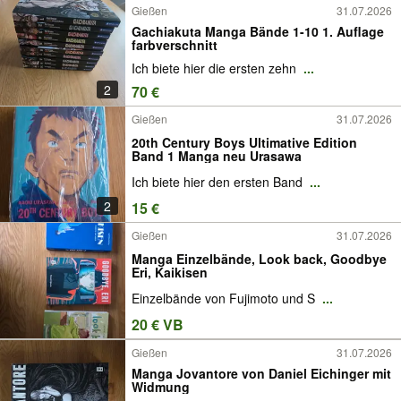
Gießen
31.07.2026
Gachiakuta Manga Bände 1-10 1. Auflage
farbverschnitt
Ich biete hier die ersten zehn
...
2
70 €
Gießen
31.07.2026
20th Century Boys Ultimative Edition
Band 1 Manga neu Urasawa
Ich biete hier den ersten Band
...
2
15 €
Gießen
31.07.2026
Manga Einzelbände, Look back, Goodbye
Eri, Kaikisen
Einzelbände von Fujimoto und S
...
20 € VB
Gießen
31.07.2026
Manga Jovantore von Daniel Eichinger mit
Widmung