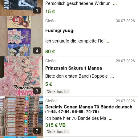
Persönlich geschriebene Widmun
...
3
15 €
Gießen
30.07.2026
Fushigi yuugi
Ich verkaufe die komplette Rei
...
4
80 €
Gießen
29.07.2026
Prinzessin Sakura 1 Manga
Biete den ersten Band (Doppele
...
5 €
3
Direkt kaufen
Gießen
29.07.2026
Detektiv Conan Manga 70 Bände deutsch
(1-45, 47-64, 66-69, 74-76)
Ich biete hier 70 Bände des Ma
...
315 € VB
7
Direkt kaufen