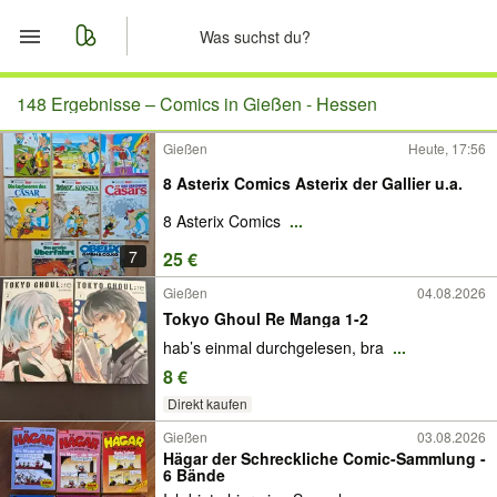
Start
148 Ergebnisse –
Comics in Gießen - Hessen
Gießen
Heute, 17:56
Merkliste
8 Asterix Comics Asterix der Gallier u.a.
Nachrichten
8 Asterix Comics
...
7
25 €
Anzeige aufgeben
Gießen
04.08.2026
Tokyo Ghoul Re Manga 1-2
hab’s einmal durchgelesen, bra
...
8 €
Direkt kaufen
Gießen
03.08.2026
Hägar der Schreckliche Comic-Sammlung -
6 Bände