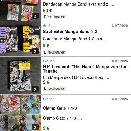
Dandadan Manga Band 1-11 und z
...
50 €
3
Direkt kaufen
Gießen
18.07.2026
Soul Eater Manga Band 1-2
Soul Eater Manga Band 1-2 in s
...
9 €
2
Direkt kaufen
Gießen
18.07.2026
H.P. Lovecraft "Der Hund" Manga von Gou
Tanabe
Ein Manga des H.P Lovecraft &q
...
9 €
Direkt kaufen
2
Gießen
16.07.2026
Clamp Gate 7 1-3
Clamp Gate 7 1-3
...
2
9 €