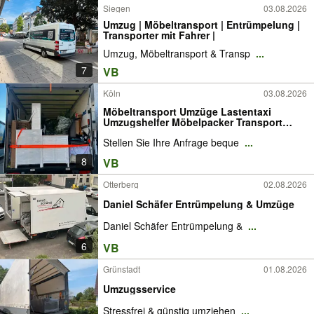
Siegen
03.08.2026
Umzug | Möbeltransport | Entrümpelung |
Transporter mit Fahrer |
Umzug, Möbeltransport & Transp
...
7
VB
Köln
03.08.2026
Möbeltransport Umzüge Lastentaxi
Umzugshelfer Möbelpacker Transport
Umzug LKW Möbelmontage
Stellen Sie Ihre Anfrage beque
...
Kleintransporte Umzugsunternehmen
Entrümpelung Taxi Wohnungsumzug
8
VB
Entsorgung Möbel Umzugsservice
Privatumzug
Otterberg
02.08.2026
Daniel Schäfer Entrümpelung & Umzüge
Daniel Schäfer Entrümpelung &
...
6
VB
Grünstadt
01.08.2026
Umzugsservice
Stressfrei & günstig umziehen
...