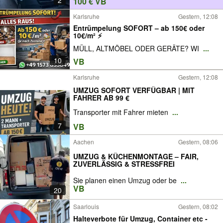
100 € VB
Karlsruhe
Gestern, 12:08
Entrümpelung SOFORT – ab 150€ oder
10€/m² ⚡
MÜLL, ALTMÖBEL ODER GERÄTE? WI
...
10
VB
Karlsruhe
Gestern, 12:08
UMZUG SOFORT VERFÜGBAR | MIT
FAHRER AB 99 €
Transporter mit Fahrer mieten
...
7
VB
Aachen
Gestern, 08:06
UMZUG & KÜCHENMONTAGE – FAIR,
ZUVERLÄSSIG & STRESSFREI
Sie planen einen Umzug oder be
...
VB
20
Saarlouis
Gestern, 08:02
Halteverbote für Umzug, Container etc -