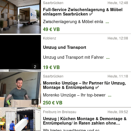
Saarbrücken
Heute, 12:48
Full-Service Zwischenlagerung & Möbel
einlagern Saarbrücken ✅
Zwischenlagerung & Möbel einla
...
49 € VB
Koblenz
Heute, 12:08
Umzug und Transport
Umzug und Transport mit Fahrer
...
2
19 € VB
Saarbrücken
Heute, 11:18
Morenko Umzüge – Ihr Partner für Umzug,
Montage & Entrümpelung ✅
Morenko Umzüge – Ihr top-bewer
...
6
250 € VB
Freiburg im Breisgau
Heute, 09:52
Umzug | Küchen Montage & Demontage &
Entrümpelung/ in Raten zahlen ohne
Zinsen
Wir bieten zuverlässige und sc
...