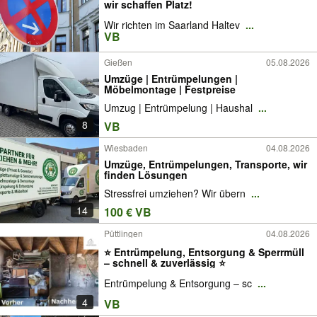
wir schaffen Platz!
Wir richten im Saarland Haltev
...
VB
Gießen
05.08.2026
Umzüge | Entrümpelungen |
Möbelmontage | Festpreise
Umzug | Entrümpelung | Haushal
...
8
VB
Wiesbaden
04.08.2026
Umzüge, Entrümpelungen, Transporte, wir
finden Lösungen
Stressfrei umziehen? Wir übern
...
14
100 € VB
Püttlingen
04.08.2026
⭐ Entrümpelung, Entsorgung & Sperrmüll
– schnell & zuverlässig ⭐
Entrümpelung & Entsorgung – sc
...
4
VB