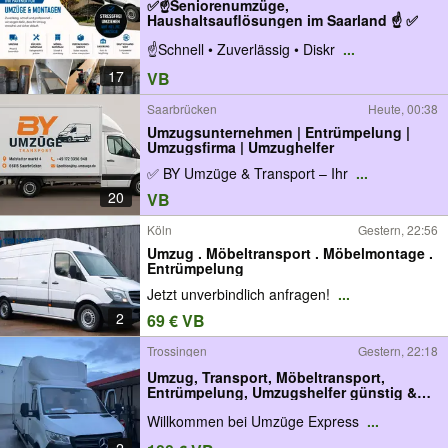
✅☝Seniorenumzüge,
Haushaltsauflösungen im Saarland ☝ ✅
☝Schnell • Zuverlässig • Diskr
...
17
VB
Saarbrücken
Heute, 00:38
Umzugsunternehmen | Entrümpelung |
Umzugsfirma | Umzughelfer
✅ BY Umzüge & Transport – Ihr
...
20
VB
Köln
Gestern, 22:56
Umzug . Möbeltransport . Möbelmontage .
Entrümpelung
Jetzt unverbindlich anfragen!
...
2
69 € VB
Trossingen
Gestern, 22:18
Umzug, Transport, Möbeltransport,
Entrümpelung, Umzugshelfer günstig &
schnell
Willkommen bei Umzüge Express
...
2