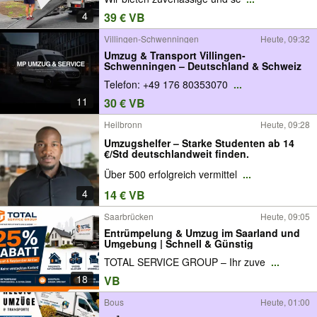
4
39 € VB
Villingen-Schwenningen
Heute, 09:32
Umzug & Transport Villingen-
Schwenningen – Deutschland & Schweiz
Telefon: +49 176 80353070
...
11
30 € VB
Heilbronn
Heute, 09:28
Umzugshelfer – Starke Studenten ab 14
€/Std deutschlandweit finden.
Über 500 erfolgreich vermittel
...
4
14 € VB
Saarbrücken
Heute, 09:05
Entrümpelung & Umzug im Saarland und
Umgebung | Schnell & Günstig
TOTAL SERVICE GROUP – Ihr zuve
...
18
VB
Bous
Heute, 01:00