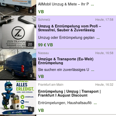
AllMobil Umzug & Miete – Ihr P
...
6
VB
Schmelz
Heute, 17:58
Umzug & Entrümpelung vom Profi –
Stressfrei, Sauber & Zuverlässig
Umzug oder Entrümpelung geplan
...
20
99 € VB
Nassau
Heute, 16:58
Umzüge & Transporte (Eu-Weit)
Entrümpelung
Sie suchen ein zuverlässiges U
...
3
VB
Frankfurt am Main
Heute, 16:32
Entrümpelung | Umzug | Transport |
Frankfurt I August Discount
Entrümpelungen, Haushaltsauflö
...
5
VB