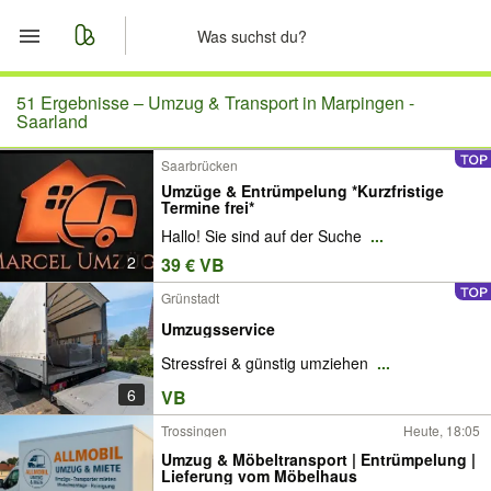
Start
51 Ergebnisse –
Umzug & Transport in Marpingen -
Saarland
Merkliste
Saarbrücken
Umzüge & Entrümpelung *Kurzfristige
Nachrichten
Termine frei*
Hallo! Sie sind auf der Suche
...
Anzeige aufgeben
2
39 € VB
Grünstadt
Umzugsservice
Stressfrei & günstig umziehen
...
6
VB
Trossingen
Heute, 18:05
Umzug & Möbeltransport | Entrümpelung |
Lieferung vom Möbelhaus