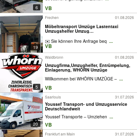
6
VB
Frechen
01.08.2026
Möbeltransport Umzüge Lastentaxi
Umzugshelfer Umzug
Umzugsunternehmen Möbel Taxi
Transport Möbelpacker Kleintransporte
✉️ Sie können Ihre Anfrage beq
...
Privatumzug Umzugsservice
VB
19
Möbelmontage Wohnungsumzug
Entrümpelung Entsorgung LKW
Waldbronn
01.08.2026
Umzugfirma,Umzughelfer, Entrümpelung,
Einlagerung, WHÖRN Umzüge
Willkommen bei WHÖRN UMZÜGE –
...
5
VB
Saarlouis
31.07.2026
Youssef Transport- und Umzugsservice
Deutschlandweit
Youssef Transporte – Umziehen
...
20
VB
Frankfurt am Main
31.07.2026