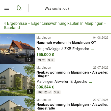
Start
4 Ergebnisse –
Eigentumswohnung kaufen in Marpingen -
Saarland
Merkliste
Marpingen
04.08.2026
Naturnah wohnen in Marpingen-OT
Nachrichten
Die großzügige 3 ZKB-Erdgescho
...
155.000 €
Anzeige aufgeben
13
79 m²
3 Zi.
Marpingen
23.07.2026
Neubauwohnung in Marpingen - Alsweiler,
Ringstr.
Marpingen-Alsweiler: Erdgescho
...
396.344 €
3
107,12 m²
3 Zi.
Marpingen
23.07.2026
Neubauwohnung in Marpingen - Alsweiler,
Ringstraße