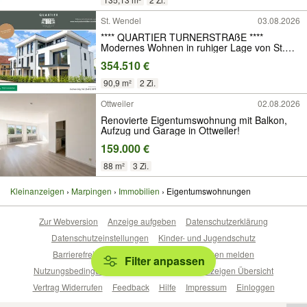
St. Wendel
03.08.2026
**** QUARTIER TURNERSTRAßE ****
Modernes Wohnen in ruhiger Lage von St.
Wendel
354.510 €
90,9 m²
2 Zi.
Ottweiler
02.08.2026
Renovierte Eigentumswohnung mit Balkon,
Aufzug und Garage in Ottweiler!
159.000 €
88 m²
3 Zi.
Kleinanzeigen
Marpingen
Immobilien
Eigentumswohnungen
Zur Webversion
Anzeige aufgeben
Datenschutzerklärung
Datenschutzeinstellungen
Kinder- und Jugendschutz
Barrierefreiheitserklärung
Sicherheitslücken melden
Filter anpassen
Nutzungsbedingungen
Beliebte Suchen
Anzeigen Übersicht
Vertrag Widerrufen
Feedback
Hilfe
Impressum
Einloggen