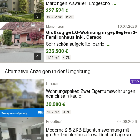
Marpingen-Alsweiler: Erdgescho
...
327.524 €
3
88,52 m²
2 Zi.
Marpingen
10.07.2026
Großzügige EG-Wohnung in gepflegtem 3-
Familienhaus inkl. Garage
Sehr schön aufgeteilte, barrie
...
236.500 €
9
128 m²
4 Zi.
Alternative Anzeigen in der Umgebung
Illingen
Wohnungspaket: Zwei Eigentumswohnungen
gemeinsam kaufen
39.900 €
187 m²
8 Zi.
Eppelborn
04.08.2026
Moderne 2,5-ZKB-Eigentumswohnung mit
großer Dachterrasse in waldnaher Lage von
Eppelborn