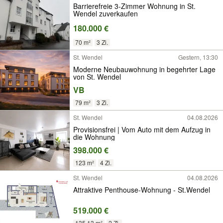
Barrierefreie 3-Zimmer Wohnung in St.
Wendel zuverkaufen
180.000 €
70 m²
3 Zi.
St. Wendel
Gestern, 13:30
Moderne Neubauwohnung in begehrter Lage
von St. Wendel
VB
79 m²
3 Zi.
St. Wendel
04.08.2026
Provisionsfrei | Vom Auto mit dem Aufzug in
die Wohnung
398.000 €
123 m²
4 Zi.
St. Wendel
04.08.2026
Attraktive Penthouse-Wohnung - St.Wendel
519.000 €
135,13 m²
2 Zi.