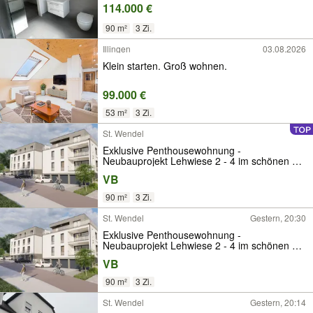
114.000 €
90 m²
3 Zi.
Illingen
03.08.2026
Klein starten. Groß wohnen.
99.000 €
53 m²
3 Zi.
St. Wendel
Exklusive Penthousewohnung -
Neubauprojekt Lehwiese 2 - 4 im schönen St.
Wendel
VB
90 m²
3 Zi.
St. Wendel
Gestern, 20:30
Exklusive Penthousewohnung -
Neubauprojekt Lehwiese 2 - 4 im schönen St.
Wendel
VB
90 m²
3 Zi.
St. Wendel
Gestern, 20:14