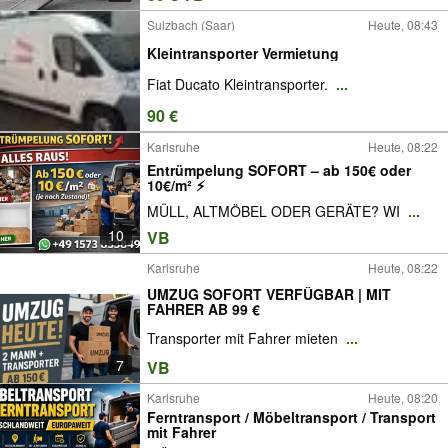
Sulzbach (Saar)
Heute, 08:43
Kleintransporter Vermietung
Fiat Ducato Kleintransporter.
...
90 €
Karlsruhe
Heute, 08:22
Entrümpelung SOFORT – ab 150€ oder
10€/m² ⚡
MÜLL, ALTMÖBEL ODER GERÄTE? WI
...
10
VB
Karlsruhe
Heute, 08:22
UMZUG SOFORT VERFÜGBAR | MIT
FAHRER AB 99 €
Transporter mit Fahrer mieten
...
7
VB
Karlsruhe
Heute, 08:20
Ferntransport / Möbeltransport / Transport
mit Fahrer