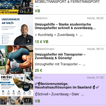
MÖBELTRANSPORT & FERNTRANSPORT
...
3
VB
Heilbronn
Heute, 08:20
Umzugshilfe – Starke studentische
Umzugshelfer schnell & zuverlässig
vermittelt
⭐ Kurzfristig ⭐ Zuverlässig ⭐
...
4
15 € VB
Markgröningen
Heute, 08:10
Umzugshelfer mit Transporter –
Zuverlässig & Günstig!
Umzughelfer mit Transporter –
...
3
25 €
Bous
Heute, 01:00
✅☝Seniorenumzüge,
Haushaltsauflösungen im Saarland ☝ ✅
☝Schnell • Zuverlässig • Diskr
...
17
VB