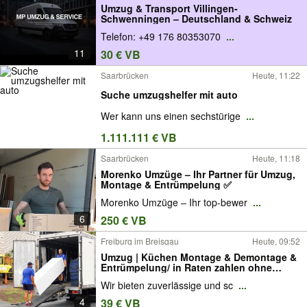
Umzug & Transport Villingen-
Schwenningen – Deutschland & Schweiz
Telefon: +49 176 80353070
...
11
30 € VB
Saarbrücken
Heute, 11:22
Suche umzugshelfer mit auto
Wer kann uns einen sechstürige
...
1.111.111 € VB
Saarbrücken
Heute, 11:18
Morenko Umzüge – Ihr Partner für Umzug,
Montage & Entrümpelung ✅
Morenko Umzüge – Ihr top-bewer
...
6
250 € VB
Freiburg im Breisgau
Heute, 09:52
Umzug | Küchen Montage & Demontage &
Entrümpelung/ in Raten zahlen ohne
Zinsen
Wir bieten zuverlässige und sc
...
4
39 € VB