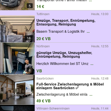
5
14 €
Tuttlingen
Heute, 13:00
Umzüge, Transport, Entrümpelung,
Entsorgung, Reinigung
Basem Transport & Logistik Ihr
...
16
20 € VB
Nürtingen
Heute, 12:55
günstige Umzüge, Umzugshelfer,
Entrümpelung, Reinigung
Herzlich Willkommen bei ST Umz
...
6
VB
Saarbrücken
Heute, 12:48
Full-Service Zwischenlagerung & Möbel
einlagern Saarbrücken ✅
Zwischenlagerung & Möbel einla
...
49 € VB
Villingen-Schwenningen
Heute, 11:44