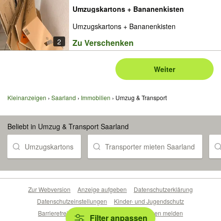
Umzugskartons + Bananenkisten
Umzugskartons + Bananenkisten
2
Zu Verschenken
Weiter
Kleinanzeigen
Saarland
Immobilien
Umzug & Transport
Beliebt in Umzug & Transport Saarland
Umzugskartons
Transporter mieten Saarland
Zur Webversion
Anzeige aufgeben
Datenschutzerklärung
Datenschutzeinstellungen
Kinder- und Jugendschutz
Barrierefreiheitserklärung
Sicherheitslücken melden
Filter anpassen