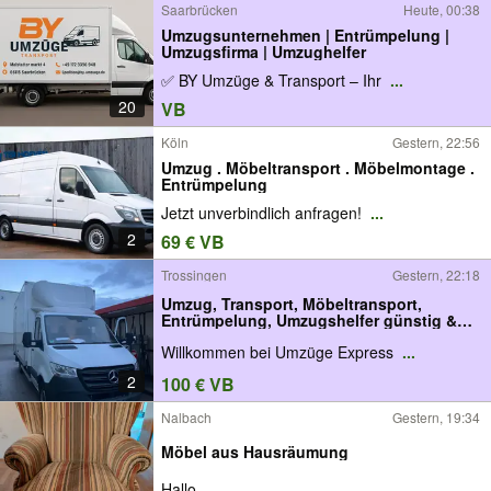
Saarbrücken
Heute, 00:38
Umzugsunternehmen | Entrümpelung |
Umzugsfirma | Umzughelfer
✅ BY Umzüge & Transport – Ihr
...
20
VB
Köln
Gestern, 22:56
Umzug . Möbeltransport . Möbelmontage .
Entrümpelung
Jetzt unverbindlich anfragen!
...
2
69 € VB
Trossingen
Gestern, 22:18
Umzug, Transport, Möbeltransport,
Entrümpelung, Umzugshelfer günstig &
schnell
Willkommen bei Umzüge Express
...
2
100 € VB
Nalbach
Gestern, 19:34
Möbel aus Hausräumung
Hallo,
...