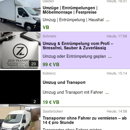
Gießen
Heute, 18:31
Umzüge | Entrümpelungen |
Möbelmontage | Festpreise
Umzug | Entrümpelung | Haushal
...
7
VB
Schmelz
Heute, 17:58
Umzug & Entrümpelung vom Profi –
Stressfrei, Sauber & Zuverlässig
Umzug oder Entrümpelung geplan
...
20
99 € VB
Koblenz
Heute, 15:14
Umzug und Transport
Umzug und Transport mit Fahrer
...
2
19 € VB
Saarbrücken
Heute, 14:58
Transporter ohne Fahrer zu vermieten – ab
14 € pro Stunde
Transporter ohne Fahrer mieten
...