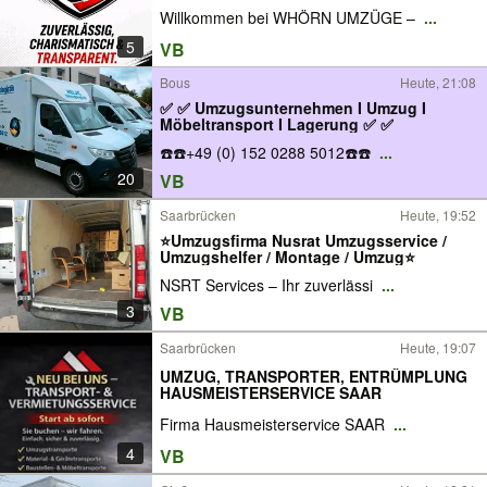
Willkommen bei WHÖRN UMZÜGE –
...
5
VB
Bous
Heute, 21:08
✅ ✅ Umzugsunternehmen I Umzug I
Möbeltransport I Lagerung ✅ ✅
☎️☎️+49 (0) 152 0288 5012☎️☎️
...
20
VB
Saarbrücken
Heute, 19:52
⭐Umzugsfirma Nusrat Umzugsservice /
Umzugshelfer / Montage / Umzug⭐
NSRT Services – Ihr zuverlässi
...
3
VB
Saarbrücken
Heute, 19:07
UMZUG, TRANSPORTER, ENTRÜMPLUNG
HAUSMEISTERSERVICE SAAR
Firma Hausmeisterservice SAAR
...
4
VB