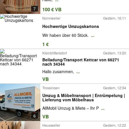
7
100 € VB
Nonnweiler
Gestern, 16:11
Hochwertige Umzugskartons
Wir haben über 60 Stück.
...
1 €
Kleinblittersdorf
Gestern, 13:20
Beiladung/Transport Kettcar von 66271
nach 34344
Hallo zusammen,
...
VB
Trossingen
Gestern, 12:34
Umzug & Möbeltransport | Entrümpelung |
Lieferung vom Möbelhaus
AllMobil Umzug & Miete – Ihr P
...
6
VB
Heusweiler
Gestern, 12:22