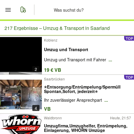
Start
217 Ergebnisse –
Umzug & Transport in Saarland
Koblenz
Merkliste
Umzug und Transport
Nachrichten
Umzug und Transport mit Fahrer
...
2
19 € VB
Anzeige aufgeben
Saarbrücken
⭐Entsorgung/Entrümpelung/Spermüll
Spontan,Sofort, jederzeit⭐
Ihr zuverlässiger Ansprechpart
...
4
VB
Waldbronn
Heute, 21:57
Umzugfirma,Umzughelfer, Entrümpelung,
Einlagerung, WHÖRN Umzüge