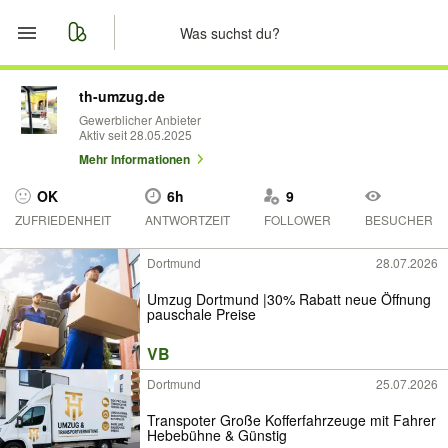
Start
th-umzug.de
Gewerblicher Anbieter
Aktiv seit 28.05.2025
Merkliste
Mehr Informationen
Nachrichten
OK
6h
9
ZUFRIEDENHEIT
ANTWORTZEIT
FOLLOWER
BESUCHER
Anzeige aufgeben
Dortmund
28.07.2026
Umzug Dortmund |30% Rabatt neue Öffnung
pauschale Preise
VB
Dortmund
25.07.2026
Transpoter Große Kofferfahrzeuge mit Fahrer
Hebebühne & Günstig